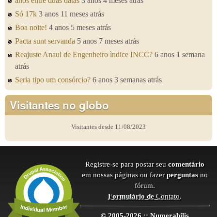
anos entre duas datas
3 anos 4 meses atrás
Só 17k
3 anos 11 meses atrás
Boa noite!
4 anos 5 meses atrás
Pacta sunt servanda
5 anos 7 meses atrás
Reajuste Anaul de Engenheiro ìndice INCC?
6 anos 1 semana
atrás
Seria tipo um consórcio?
6 anos 3 semanas atrás
Visitantes no globo
Visitantes desde 11/08/2023
Registre-se para postar seu
comentário
em nossas páginas ou fazer
perguntas
no
fórum.
Formulário de
Contato
.
© 2005-2026 :: Numerabilis