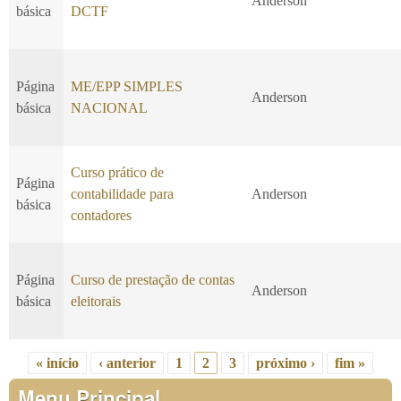
Anderson
básica
DCTF
Página
ME/EPP SIMPLES
Anderson
básica
NACIONAL
Curso prático de
Página
contabilidade para
Anderson
básica
contadores
Página
Curso de prestação de contas
Anderson
básica
eleitorais
« início
‹ anterior
1
2
3
próximo ›
fim »
Páginas
Menu Principal