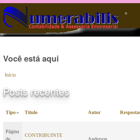
Pular para o conteúdo principal
®️
Você está aqui
Início
Posts recentes
Tipo
Título
Autor
Resposta
Página
CONTRIBUINTE
de
Anderson