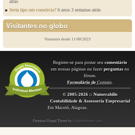
atrás
Seria tipo um consórcio?
6 anos 3 semanas atrás
Visitantes no globo
Visitantes desde 11/08/2023
Registre-se para postar seu
comentário
em nossas páginas ou fazer
perguntas
no
fórum.
Formulário de
Contato
.
© 2005-2026 :: Numerabilis
Contabilidade & Assessoria Empresarial
Em Maceió, Alagoas.
Premium Drupal Theme by
Adaptivethemes.com