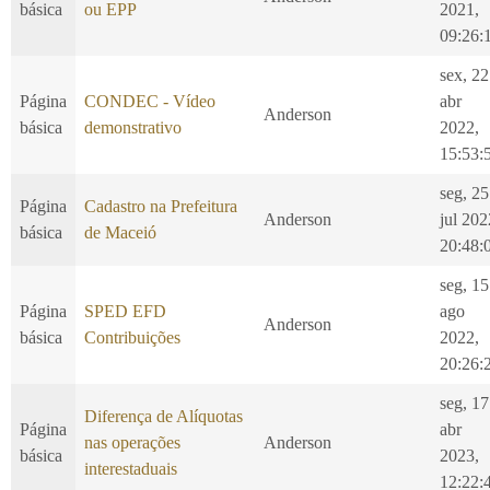
básica
ou EPP
2021,
09:26:
sex, 22
Página
CONDEC - Vídeo
abr
Anderson
básica
demonstrativo
2022,
15:53:
seg, 25
Página
Cadastro na Prefeitura
Anderson
jul 202
básica
de Maceió
20:48:
seg, 15
Página
SPED EFD
ago
Anderson
básica
Contribuições
2022,
20:26:
seg, 17
Diferença de Alíquotas
Página
abr
nas operações
Anderson
básica
2023,
interestaduais
12:22: