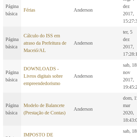
Página
dez
Férias
Anderson
básica
2017,
15:27:
ter, 5
Cálculo do ISS em
Página
dez
atraso da Prefeitura de
Anderson
básica
2017,
Maceió/AL
17:28:
sab, 18
DOWNLOADS -
Página
nov
Livros digitais sobre
Anderson
básica
2017,
empreendedorismo
19:45:
dom, 1
Página
Modelo de Balancete
mar
Anderson
básica
(Prestação de Contas)
2020,
18:43:
sab, 18
IMPOSTO DE