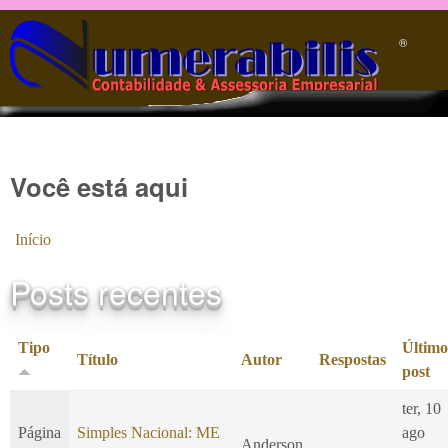
Pular para o conteúdo principal
®️
Você está aqui
Início
Posts recentes
Tipo
Último
Título
Autor
Respostas
post
ter, 10
Página
Simples Nacional: ME
ago
Anderson