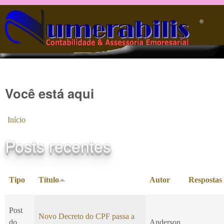
Pular para o conteúdo principal
®️
Você está aqui
Início
Posts recentes
Tipo
Título
Autor
Respostas
Post
Novo Decreto do CPF passa a
do
Anderson