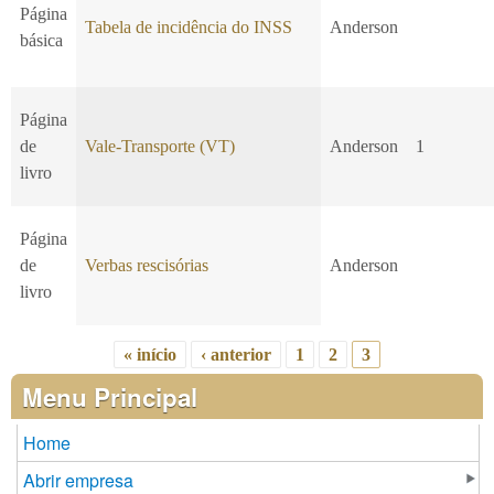
Página
Tabela de incidência do INSS
Anderson
básica
Página
de
Vale-Transporte (VT)
Anderson
1
livro
Página
de
Verbas rescisórias
Anderson
livro
« início
‹ anterior
1
2
3
Páginas
Menu Principal
Home
Abrir empresa