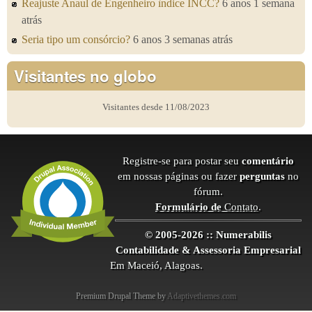
Reajuste Anaul de Engenheiro ìndice INCC?
6 anos 1 semana
atrás
Seria tipo um consórcio?
6 anos 3 semanas atrás
Visitantes no globo
Visitantes desde 11/08/2023
Registre-se para postar seu
comentário
em nossas páginas ou fazer
perguntas
no
fórum.
Formulário de
Contato
.
© 2005-2026 :: Numerabilis
Contabilidade & Assessoria Empresarial
Em Maceió, Alagoas.
Premium Drupal Theme by
Adaptivethemes.com