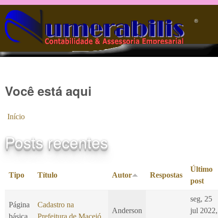
Pular para o conteúdo principal
®️
Você está aqui
Início
Posts recentes
Último
Tipo
Título
Autor
Respostas
post
seg, 25
Página
Cadastro na
Anderson
jul 2022,
básica
Prefeitura de Maceió