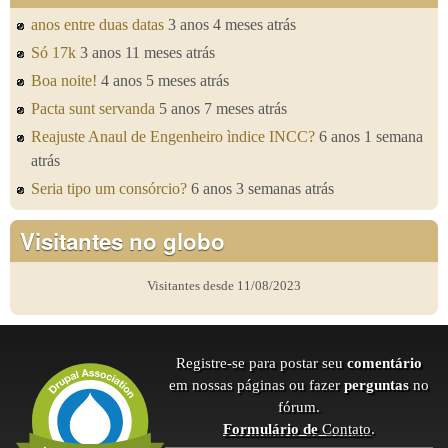
anos entre duas datas
3 anos 4 meses atrás
Só 17k
3 anos 11 meses atrás
Boa noite!
4 anos 5 meses atrás
Pacta sunt servanda
5 anos 7 meses atrás
Reajuste Anaul de Engenheiro ìndice INCC?
6 anos 1 semana
atrás
Seria tipo um consórcio?
6 anos 3 semanas atrás
Visitantes no globo
Visitantes desde 11/08/2023
Registre-se para postar seu
comentário
em nossas páginas ou fazer
perguntas
no
fórum.
Formulário de
Contato
.