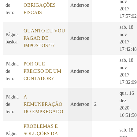
nov
de
OBRIGAÇÕES
Anderson
2017,
livro
FISCAIS
17:57:02
sab, 18
QUANTO EU VOU
Página
nov
PAGAR DE
Anderson
básica
2017,
IMPOSTOS???
17:42:48
sab, 18
Página
POR QUE
nov
de
PRECISO DE UM
Anderson
2017,
livro
CONTADOR?
17:32:09
qua, 16
Página
A
dez
de
REMUNERAÇÃO
Anderson
2
2020,
livro
DO EMPREGADO
10:51:50
PROBLEMAS E
sab, 18
Página
SOLUÇÕES DA