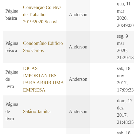
qua, 11
Convenção Coletiva
Página
mar
de Trabalho
Anderson
básica
2020,
2019/2020 Secovi
20:49:00
seg, 9
Página
Condomínio Edifício
mar
Anderson
básica
São Carlos
2020,
21:29:18
DICAS
sab, 18
Página
IMPORTANTES
nov
de
Anderson
PARA ABRIR UMA
2017,
livro
EMPRESA
17:09:33
dom, 17
Página
dez
de
Salário-família
Anderson
2017,
livro
21:48:35
sab, 18