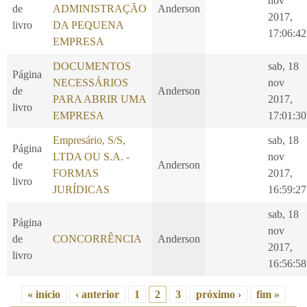
nov
de
ADMINISTRAÇÃO
Anderson
2017,
livro
DA PEQUENA
17:06:42
EMPRESA
DOCUMENTOS
sab, 18
Página
NECESSÁRIOS
nov
de
Anderson
PARA ABRIR UMA
2017,
livro
EMPRESA
17:01:30
Empresário, S/S,
sab, 18
Página
LTDA OU S.A. -
nov
de
Anderson
FORMAS
2017,
livro
JURÍDICAS
16:59:27
sab, 18
Página
nov
de
CONCORRÊNCIA
Anderson
2017,
livro
16:56:58
« início
‹ anterior
1
2
3
próximo ›
fim »