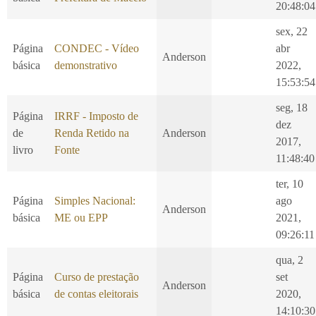
20:48:04
sex, 22
Página
CONDEC - Vídeo
abr
Anderson
básica
demonstrativo
2022,
15:53:54
seg, 18
Página
IRRF - Imposto de
dez
de
Renda Retido na
Anderson
2017,
livro
Fonte
11:48:40
ter, 10
Página
Simples Nacional:
ago
Anderson
básica
ME ou EPP
2021,
09:26:11
qua, 2
Página
Curso de prestação
set
Anderson
básica
de contas eleitorais
2020,
14:10:30