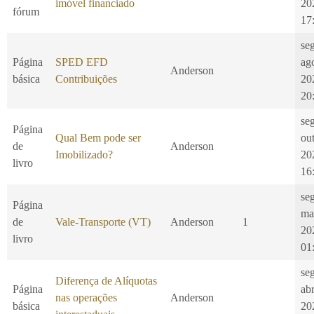
imóvel financiado
20
fórum
17
se
Página
SPED EFD
ag
Anderson
básica
Contribuições
20
20
se
Página
Qual Bem pode ser
ou
de
Anderson
Imobilizado?
20
livro
16
se
Página
ma
de
Vale-Transporte (VT)
Anderson
1
20
livro
01
se
Diferença de Alíquotas
Página
ab
nas operações
Anderson
básica
20