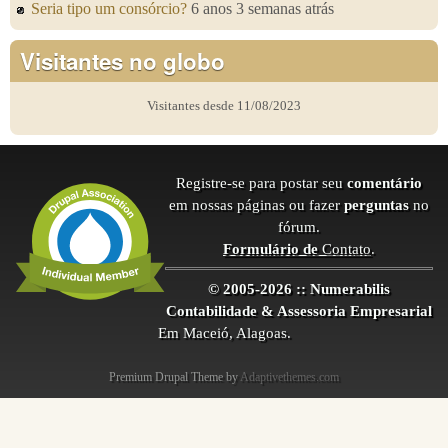
Seria tipo um consórcio?
6 anos 3 semanas atrás
Visitantes no globo
Visitantes desde 11/08/2023
Registre-se para postar seu
comentário
em nossas páginas ou fazer
perguntas
no
fórum.
Formulário de
Contato
.
© 2005-2026 :: Numerabilis
Contabilidade & Assessoria Empresarial
Em Maceió, Alagoas.
Premium Drupal Theme by
Adaptivethemes.com