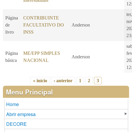
interestaduais
12
ter
Página
CONTRIBUINTE
no
de
FACULTATIVO DO
Anderson
20
livro
INSS
23
sa
Página
ME/EPP SIMPLES
fe
Anderson
básica
NACIONAL
20
12
« início
‹ anterior
1
2
3
Páginas
Menu Principal
Home
Abrir empresa
DECORE