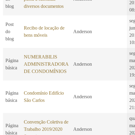
20
blog
diversos documentos
08
se
Post
Recibo de locação de
ju
do
Anderson
bens móveis
20
blog
10
seg
NUMERABILIS
Página
ma
ADMINISTRADORA
Anderson
básica
20
DE CONDOMÍNIOS
19
seg
Página
Condomínio Edifício
ma
Anderson
básica
São Carlos
20
21
qu
Convenção Coletiva de
Página
ma
Trabalho 2019/2020
Anderson
básica
20