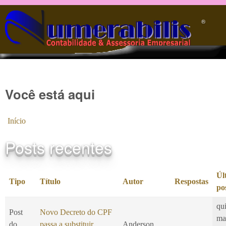
Pular para o conteúdo principal
®️
Você está aqui
Início
Posts recentes
Úl
Tipo
Título
Autor
Respostas
po
qui
Post
Novo Decreto do CPF
ma
do
passa a substituir
Anderson