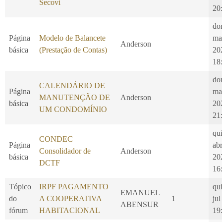
Secovi
20
do
Página
Modelo de Balancete
ma
Anderson
básica
(Prestação de Contas)
20
18
do
CALENDÁRIO DE
Página
ma
MANUTENÇÃO DE
Anderson
básica
20
UM CONDOMÍNIO
21
qui
CONDEC
Página
ab
Consolidador de
Anderson
básica
20
DCTF
16
Tópico
IRPF PAGAMENTO
qui
EMANUEL
do
A COOPERATIVA
1
jul
ABENSUR
fórum
HABITACIONAL
19