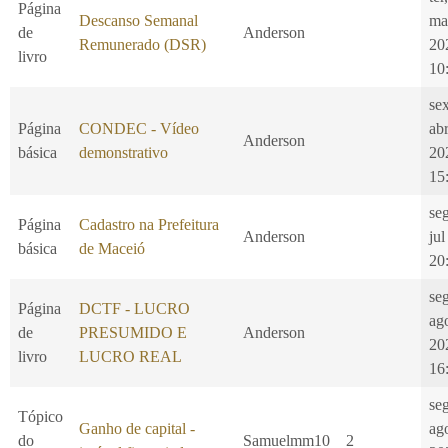
Página
Descanso Semanal
ma
de
Anderson
Remunerado (DSR)
20
livro
10
se
Página
CONDEC - Vídeo
ab
Anderson
básica
demonstrativo
20
15
se
Página
Cadastro na Prefeitura
Anderson
jul
básica
de Maceió
20
se
Página
DCTF - LUCRO
ag
de
PRESUMIDO E
Anderson
20
livro
LUCRO REAL
16
se
Tópico
Ganho de capital -
ag
do
Samuelmm10
2