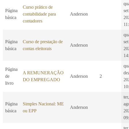
qu
Curso prático de
Página
set
contabilidade para
Anderson
básica
20
contadores
11
qu
Página
Curso de prestação de
set
Anderson
básica
contas eleitorais
20
14
qu
Página
A REMUNERAÇÃO
de
de
Anderson
2
DO EMPREGADO
20
livro
10
ter
Página
Simples Nacional: ME
ag
Anderson
básica
ou EPP
20
09
ter