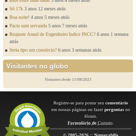
anos entre duas datas
3 anos 4 meses atrás
Só 17k
3 anos 12 meses atrás
Boa noite!
4 anos 5 meses atrás
Pacta sunt servanda
5 anos 7 meses atrás
Reajuste Anaul de Engenheiro ìndice INCC?
6 anos 1 semana
atrás
Seria tipo um consórcio?
6 anos 3 semanas atrás
Visitantes no globo
Visitantes desde 11/08/2023
Registre-se para postar seu
comentário
em nossas páginas ou fazer
perguntas
no
fórum.
Formulário de
Contato
.
© 2005-2026 :: Numerabilis