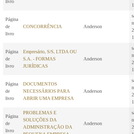
livro
1
s
Página
n
de
CONCORRÊNCIA
Anderson
2
livro
1
s
Página
Empresário, S/S, LTDA OU
n
de
S.A. - FORMAS
Anderson
2
livro
JURÍDICAS
1
s
Página
DOCUMENTOS
n
de
NECESSÁRIOS PARA
Anderson
2
livro
ABRIR UMA EMPRESA
1
PROBLEMAS E
s
Página
SOLUÇÕES DA
n
de
Anderson
ADMINISTRAÇÃO DA
2
livro