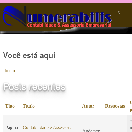
Pular para o conteúdo principal
®️
Você está aqui
Início
Posts recentes
Ú
Tipo
Título
Autor
Respostas
p
s
Página
Contabilidade e Assessoria
n
Anderson