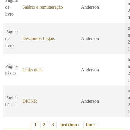
Página
n
de
Salário e remuneração
Anderson
2
livro
0
t
Página
n
de
Descontos Legais
Anderson
2
livro
1
t
Página
n
Links úteis
Anderson
básica
2
1
t
Página
n
DICNR
Anderson
básica
2
1
1
2
3
próximo ›
fim »