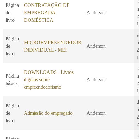
s
Página
CONTRATAÇÃO DE
n
de
EMPREGADA
Anderson
2
livro
DOMÉSTICA
1
s
Página
MICROEMPREENDEDOR
n
de
Anderson
INDIVIDUAL - MEI
2
livro
1
s
DOWNLOADS - Livros
Página
n
digitais sobre
Anderson
básica
2
empreendedorismo
1
d
Página
n
de
Admissão do empregado
Anderson
2
livro
2
t