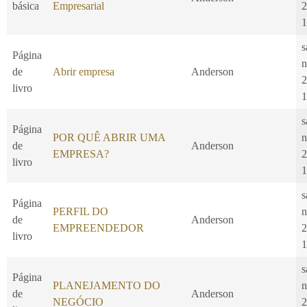
básica
Empresarial
2
1
s
Página
n
de
Abrir empresa
Anderson
2
livro
1
s
Página
POR QUÊ ABRIR UMA
n
de
Anderson
EMPRESA?
2
livro
1
s
Página
PERFIL DO
n
de
Anderson
EMPREENDEDOR
2
livro
1
s
Página
PLANEJAMENTO DO
n
de
Anderson
NEGÓCIO
2