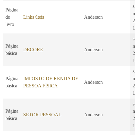
s
Página
n
de
Links úteis
Anderson
2
livro
1
s
Página
n
DECORE
Anderson
básica
2
1
s
Página
IMPOSTO DE RENDA DE
n
Anderson
básica
PESSOA FÍSICA
2
1
s
Página
n
SETOR PESSOAL
Anderson
básica
2
1