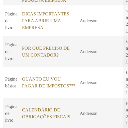
PEQUENA EMPRESA
1
s
Página
DICAS IMPORTANTES
n
de
PARA ABRIR UMA
Anderson
2
livro
EMPRESA
1
s
Página
POR QUE PRECISO DE
n
de
Anderson
UM CONTADOR?
2
livro
1
s
Página
QUANTO EU VOU
n
Anderson
básica
PAGAR DE IMPOSTOS???
2
1
s
Página
CALENDÁRIO DE
n
de
Anderson
OBRIGAÇÕES FISCAIS
2
livro
1