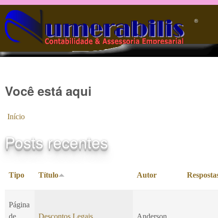
Pular para o conteúdo principal
®️
Você está aqui
Início
Posts recentes
Tipo
Título
Autor
Resposta
Página
de
Descontos Legais
Anderson