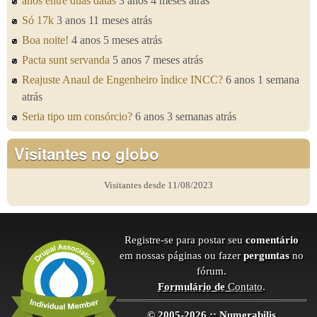
anos entre duas datas
3 anos 4 meses atrás
Só 17k
3 anos 11 meses atrás
Boa noite!
4 anos 5 meses atrás
Pacta sunt servanda
5 anos 7 meses atrás
Reajuste Anaul de Engenheiro ìndice INCC?
6 anos 1 semana
atrás
Seria tipo um consórcio?
6 anos 3 semanas atrás
Visitantes no globo
Visitantes desde 11/08/2023
Registre-se para postar seu
comentário
em nossas páginas ou fazer
perguntas
no
fórum.
Formulário de
Contato
.
© 2005-2026 :: Numerabilis