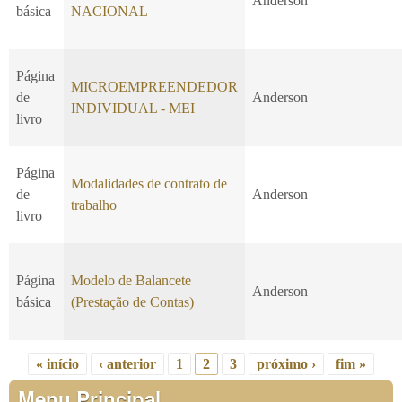
Anderson
básica
NACIONAL
Página
MICROEMPREENDEDOR
de
Anderson
INDIVIDUAL - MEI
livro
Página
Modalidades de contrato de
de
Anderson
trabalho
livro
Página
Modelo de Balancete
Anderson
básica
(Prestação de Contas)
« início
‹ anterior
1
2
3
próximo ›
fim »
Páginas
Menu Principal