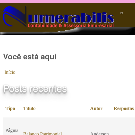
Pular para o conteúdo principal
®️
Você está aqui
Início
Posts recentes
Tipo
Título
Autor
Respostas
Página
Balanço Patrimonial
Anderson