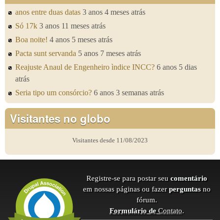
anos entre duas datas
3 anos 4 meses atrás
Só 17k
3 anos 11 meses atrás
Boa noite!
4 anos 5 meses atrás
Pacta sunt servanda
5 anos 7 meses atrás
Reajuste Anaul de Engenheiro ìndice INCC?
6 anos 5 dias
atrás
Seria tipo um consórcio?
6 anos 3 semanas atrás
Visitantes no globo
Visitantes desde 11/08/2023
Registre-se para postar seu
comentário
em nossas páginas ou fazer
perguntas
no
fórum.
Formulário de
Contato
.