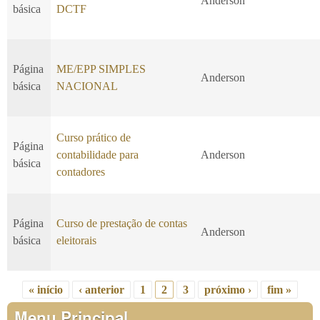
Anderson
básica
DCTF
Página
ME/EPP SIMPLES
Anderson
básica
NACIONAL
Curso prático de
Página
contabilidade para
Anderson
básica
contadores
Página
Curso de prestação de contas
Anderson
básica
eleitorais
« início
‹ anterior
1
2
3
próximo ›
fim »
Páginas
Menu Principal