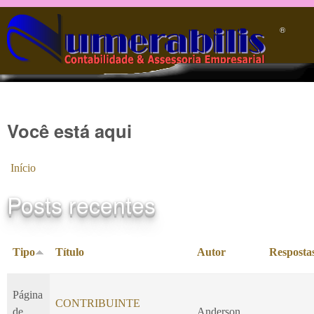
Pular para o conteúdo principal
®️
Você está aqui
Início
Posts recentes
Tipo
Título
Autor
Resposta
Página
CONTRIBUINTE
de
Anderson