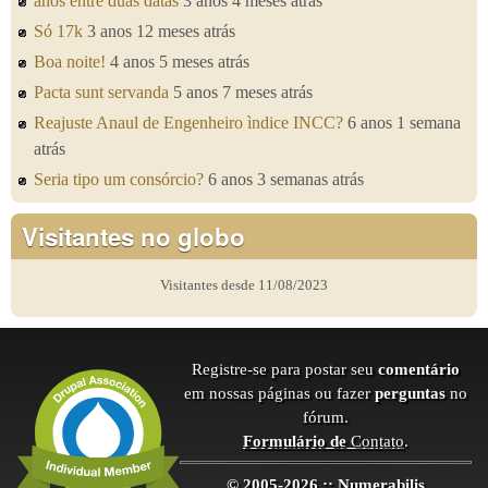
anos entre duas datas
3 anos 4 meses atrás
Só 17k
3 anos 12 meses atrás
Boa noite!
4 anos 5 meses atrás
Pacta sunt servanda
5 anos 7 meses atrás
Reajuste Anaul de Engenheiro ìndice INCC?
6 anos 1 semana
atrás
Seria tipo um consórcio?
6 anos 3 semanas atrás
Visitantes no globo
Visitantes desde 11/08/2023
Registre-se para postar seu
comentário
em nossas páginas ou fazer
perguntas
no
fórum.
Formulário de
Contato
.
© 2005-2026 :: Numerabilis