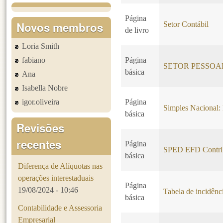
Página
Novos membros
Setor Contábil
de livro
Loria Smith
fabiano
Página
SETOR PESSOA
básica
Ana
Isabella Nobre
igor.oliveira
Página
Simples Nacional
básica
Revisões
recentes
Página
SPED EFD Contri
básica
Diferença de Alíquotas nas
operações interestaduais
Página
19/08/2024 - 10:46
Tabela de incidên
básica
Contabilidade e Assessoria
Empresarial