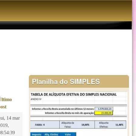
Planilha do SIMPLES
Último
post
ui, 14 mar
2019,
08:54:39