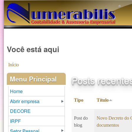
®️
Você está aqui
Início
Posts recente
Menu Principal
Home
Tipo
Título
Abrir empresa
DECORE
Post do
Novo Decreto do CP
IRPF
blog
documentos
Setor Pessoal