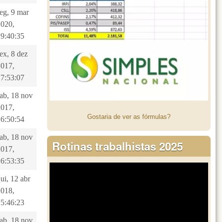
eg, 9 mar
2020,
19:40:35
ex, 8 dez
2017,
17:53:07
sab, 18 nov
2017,
Gostaria de ver as fórmulas?
16:50:54
sab, 18 nov
Rotinas trabalhistas 2025
2017,
16:53:35
ui, 12 abr
2018,
15:46:23
sab, 18 nov