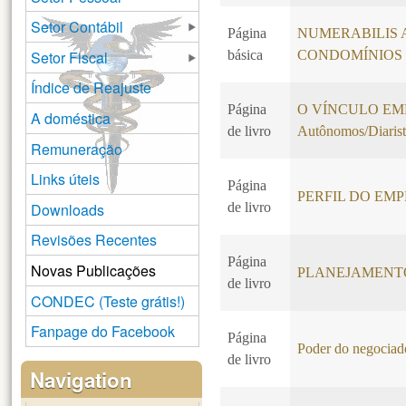
Setor Contábil
Página
NUMERABILIS 
Setor Fiscal
básica
CONDOMÍNIOS
Índice de Reajuste
Página
O VÍNCULO EMPR
A doméstica
de livro
Autônomos/Diarist
Remuneração
Links úteis
Página
PERFIL DO EM
Downloads
de livro
Revisões Recentes
Página
Novas Publicações
PLANEJAMENT
de livro
CONDEC (Teste grátis!)
Fanpage do Facebook
Página
Poder do negociado
de livro
Navigation