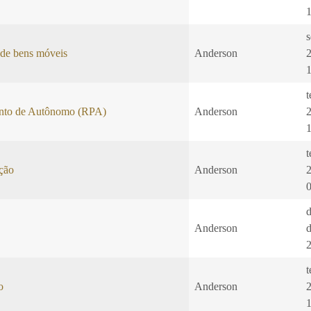
s
 de bens móveis
Anderson
t
nto de Autônomo (RPA)
Anderson
t
ação
Anderson
Anderson
t
o
Anderson