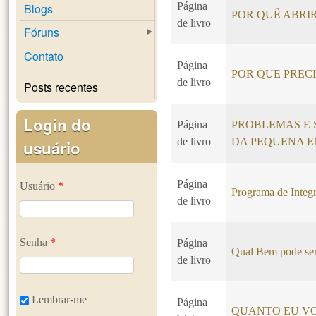
Página
Blogs
POR QUÊ ABRI
de livro
Fóruns
Contato
Página
POR QUE PREC
de livro
Posts recentes
Login do
Página
PROBLEMAS E 
de livro
DA PEQUENA 
usuário
Página
Usuário
*
Programa de Integr
de livro
Senha
*
Página
Qual Bem pode ser
de livro
Lembrar-me
Página
QUANTO EU VO