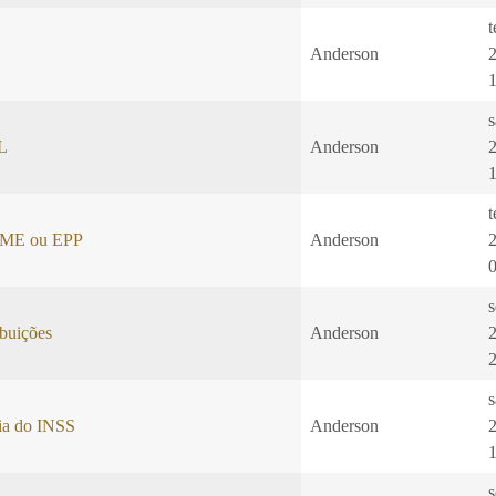
t
Anderson
L
Anderson
t
: ME ou EPP
Anderson
s
buições
Anderson
s
cia do INSS
Anderson