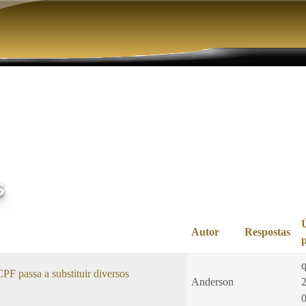
Pular para o conteúdo principal
s
Autor
Respostas
q
F passa a substituir diversos
Anderson