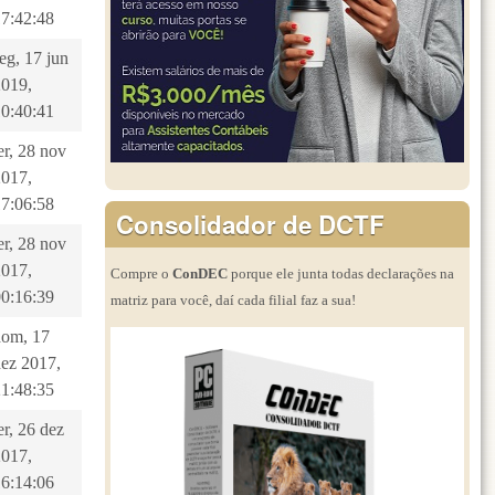
17:42:48
eg, 17 jun
2019,
10:40:41
er, 28 nov
2017,
17:06:58
Consolidador de DCTF
er, 28 nov
2017,
Compre o
ConDEC
porque ele junta todas declarações na
00:16:39
matriz para você, daí cada filial faz a sua!
dom, 17
dez 2017,
21:48:35
er, 26 dez
2017,
16:14:06