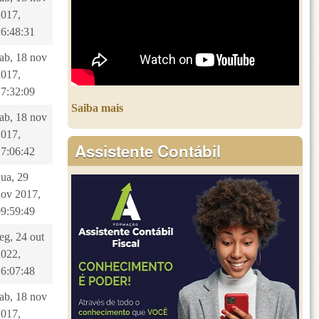
2017,
16:48:31
sab, 18 nov
2017,
17:32:09
Saiba mais
sab, 18 nov
2017,
Assistente Contábil
17:06:42
qua, 29
nov 2017,
09:59:49
eg, 24 out
2022,
16:07:48
sab, 18 nov
2017,