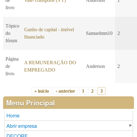
de
Vale-Transporte (VT)
Anderson
1
livro
Tópico
Ganho de capital - imóvel
do
Samuelmm10
2
financiado
fórum
Página
A REMUNERAÇÃO DO
de
Anderson
2
EMPREGADO
livro
« início
‹ anterior
1
2
3
Páginas
Menu Principal
Home
Abrir empresa
DECORE