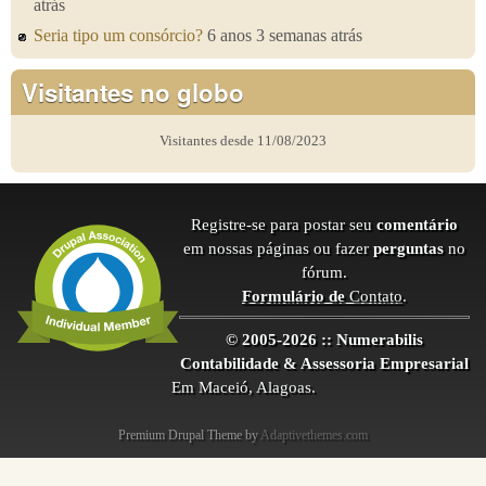
atrás
Seria tipo um consórcio?
6 anos 3 semanas atrás
Visitantes no globo
Visitantes desde 11/08/2023
Registre-se para postar seu
comentário
em nossas páginas ou fazer
perguntas
no
fórum.
Formulário de
Contato
.
© 2005-2026 :: Numerabilis
Contabilidade & Assessoria Empresarial
Em Maceió, Alagoas.
Premium Drupal Theme by
Adaptivethemes.com