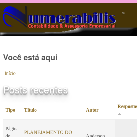
Pular para o conteúdo principal
®️
Você está aqui
Início
Posts recentes
Resposta
Tipo
Título
Autor
Página
PLANEJAMENTO DO
de
Anderson