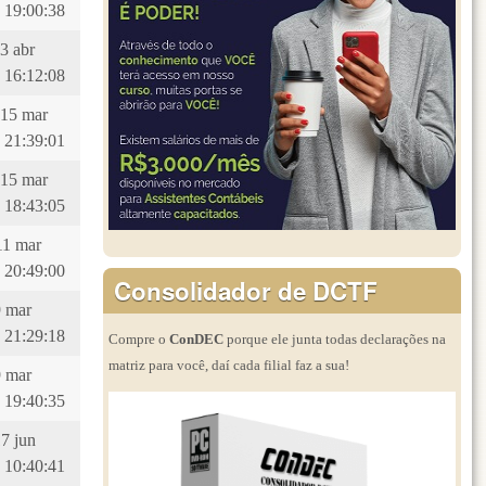
 19:00:38
23 abr
 16:12:08
 15 mar
 21:39:01
 15 mar
 18:43:05
11 mar
 20:49:00
Consolidador de DCTF
9 mar
 21:29:18
Compre o
ConDEC
porque ele junta todas declarações na
matriz para você, daí cada filial faz a sua!
9 mar
 19:40:35
17 jun
 10:40:41