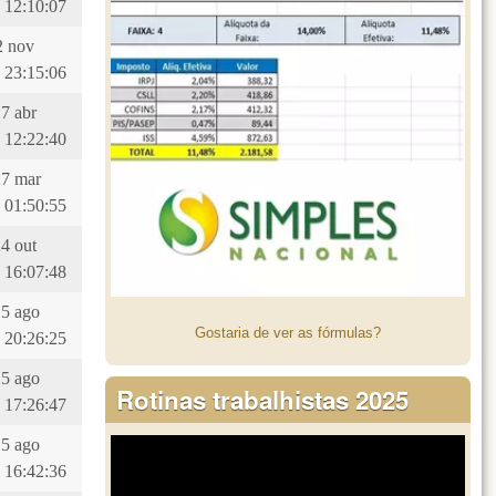
 12:10:07
12 nov
 23:15:06
17 abr
 12:22:40
27 mar
 01:50:55
24 out
 16:07:48
15 ago
Gostaria de ver as fórmulas?
 20:26:25
15 ago
Rotinas trabalhistas 2025
 17:26:47
15 ago
 16:42:36