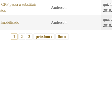
CPF passa a substituir
qui, 
Anderson
ntos
2019,
qua, 
 Imobilizado
Anderson
2018,
1
2
3
próximo ›
fim »