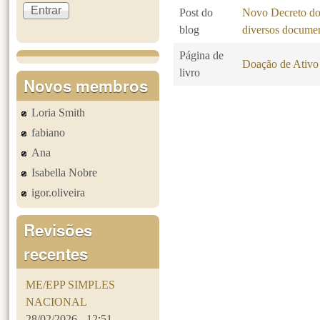
Post do
Novo Decreto do 
blog
diversos docume
Página de
Doação de Ativo
livro
Novos membros
Loria Smith
Páginas
fabiano
Ana
Isabella Nobre
igor.oliveira
Revisões
recentes
ME/EPP SIMPLES
NACIONAL
28/02/2026 - 12:51