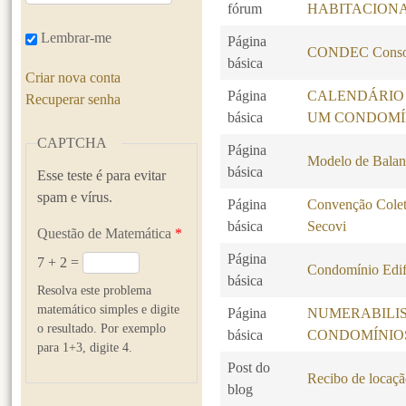
fórum
HABITACION
Lembrar-me
Página
CONDEC Consol
básica
Criar nova conta
Página
CALENDÁRIO
Recuperar senha
básica
UM CONDOMÍ
CAPTCHA
Página
Modelo de Balanc
básica
Esse teste é para evitar
spam e vírus.
Página
Convenção Colet
básica
Secovi
Questão de Matemática
*
Página
7 + 2 =
Condomínio Edif
básica
Resolva este problema
matemático simples e digite
Página
NUMERABILI
o resultado. Por exemplo
básica
CONDOMÍNIO
para 1+3, digite 4.
Post do
Recibo de locaçã
blog