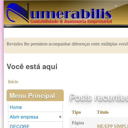
®️
Revisões lhe permitem acompanhar diferenças entre múltiplas versõe
Você está aqui
Início
Posts recente
Menu Principal
Home
Tipo
Título
Abrir empresa
Página
DECORE
ME/EPP SIMP