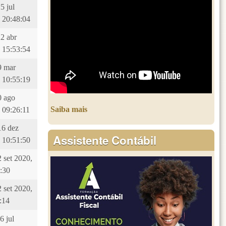
5 jul
 20:48:04
22 abr
 15:53:54
29 mar
 10:55:19
10 ago
Saiba mais
 09:26:11
16 dez
Assistente Contábil
 10:51:50
2 set 2020,
:30
2 set 2020,
:14
6 jul