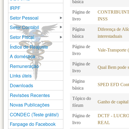
básica
IRPF
Página de
CONTRIBUINT
Setor Pessoal
livro
INSS
Setor Contábil
Página
Diferença de Alí
Setor Fiscal
básica
interestaduais
Índice de Reajuste
Página de
Vale-Transporte
livro
A doméstica
Página de
Remuneração
Qual Bem pode s
livro
Links úteis
Página
Downloads
SPED EFD Contr
básica
Revisões Recentes
Tópico do
Ganho de capital
Novas Publicações
fórum
CONDEC (Teste grátis!)
Página de
DCTF - LUCR
livro
REAL
Fanpage do Facebook