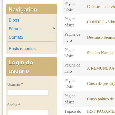
Página
Cadastro na Pref
Navigation
básica
Página
Blogs
CONDEC - Vídeo
básica
Fóruns
Página de
Contato
Descanso Seman
livro
Posts recentes
Página
Simples Naciona
básica
Login do
Página de
A REMUNERA
usuário
livro
Página
Curso de prestaçã
Usuário
*
básica
Página
Curso prático de
básica
Senha
*
Tópico do
IRPF PAGAME