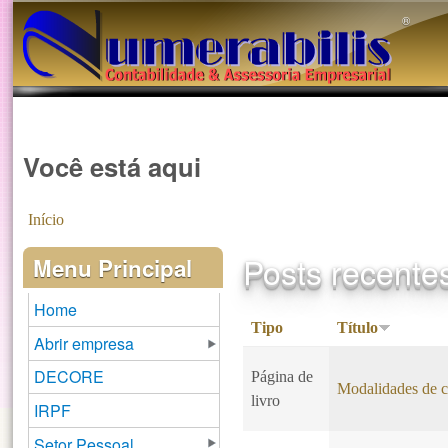
®️
Você está aqui
Início
Posts recente
Menu Principal
Home
Tipo
Título
Abrir empresa
DECORE
Página de
Modalidades de c
livro
IRPF
Setor Pessoal