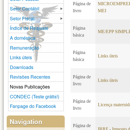
Página de
MICROEMPREE
Setor Contábil
livro
MEI
Setor Fiscal
Índice de Reajuste
Página
ME/EPP SIMP
básica
A doméstica
Remuneração
Página
Links úteis
Links úteis
básica
Downloads
Revisões Recentes
Página de
Links úteis
livro
Novas Publicações
CONDEC (Teste grátis!)
Página de
Licença maternid
Fanpage do Facebook
livro
Navigation
Página de
IRRF - Imposto d