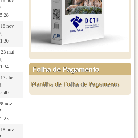
 18 nov
7,
45:28
 18 nov
7,
01:30
 23 mai
8,
Folha de Pagamento
51:34
 17 abr
Planilha de Folha de Pagamento
3,
22:40
 28 nov
7,
45:23
 18 nov
7,