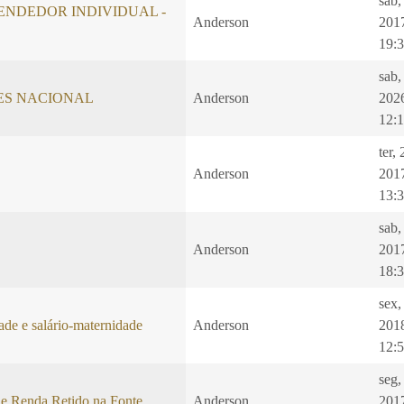
sab,
NDEDOR INDIVIDUAL -
Anderson
201
19:
sab,
LES NACIONAL
Anderson
202
12:
ter,
Anderson
201
13:
sab,
Anderson
201
18:
sex,
ade e salário-maternidade
Anderson
201
12:
seg,
e Renda Retido na Fonte
Anderson
201