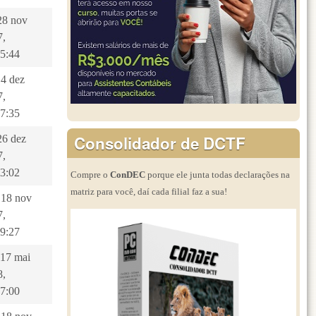
 28 nov
7,
55:44
 4 dez
7,
27:35
Consolidador de DCTF
 26 dez
7,
03:02
Compre o
ConDEC
porque ele junta todas declarações na
matriz para você, daí cada filial faz a sua!
 18 nov
7,
59:27
 17 mai
8,
07:00