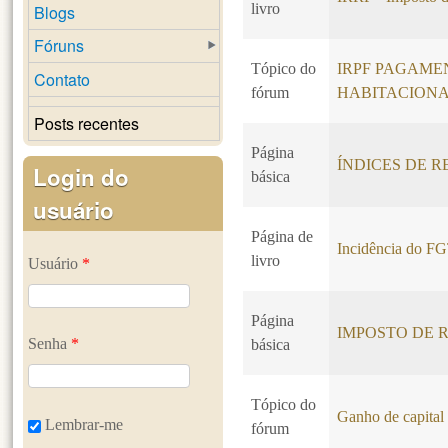
livro
Blogs
Fóruns
Tópico do
IRPF PAGAME
Contato
fórum
HABITACION
Posts recentes
Página
ÍNDICES DE R
Login do
básica
usuário
Página de
Incidência do F
livro
Usuário
*
Página
IMPOSTO DE R
Senha
*
básica
Tópico do
Ganho de capital 
Lembrar-me
fórum