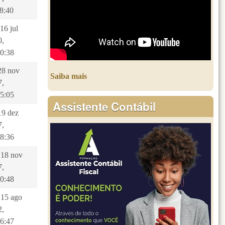
8:40
 16 jul
0,
00:38
 28 nov
Saiba mais
7,
25:05
Assistente Contábil
 19 dez
7,
48:36
 18 nov
7,
00:48
 15 ago
2,
26:47