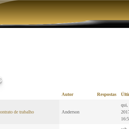
Pular para o conteúdo principal
s
Autor
Respostas
Últ
qui,
ontrato de trabalho
Anderson
201
16: