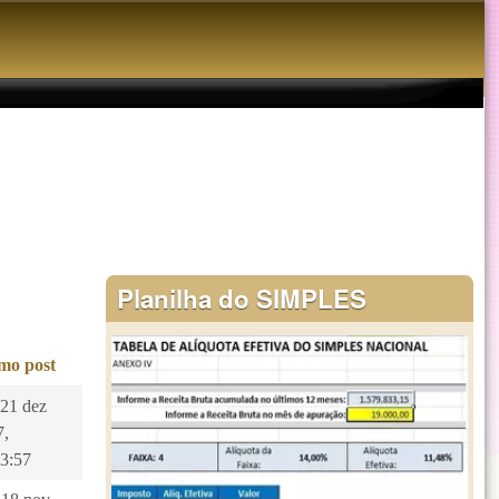
Planilha do SIMPLES
imo post
 21 dez
7,
53:57