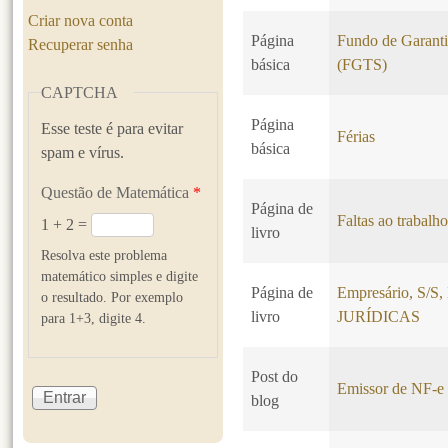
Criar nova conta
Página
Fundo de Garant
Recuperar senha
básica
(FGTS)
CAPTCHA
Página
Esse teste é para evitar
Férias
básica
spam e vírus.
Questão de Matemática
*
Página de
Faltas ao trabalh
1 + 2 =
livro
Resolva este problema
matemático simples e digite
Página de
Empresário, S/
o resultado. Por exemplo
livro
JURÍDICAS
para 1+3, digite 4.
Post do
Emissor de NF-e 
blog