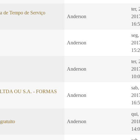
ter,
ia de Tempo de Serviço
Anderson
201
16:
seg,
Anderson
201
15:
ter,
o
Anderson
201
10:
sab,
S, LTDA OU S.A. - FORMAS
Anderson
201
16:
qui,
gratuito
Anderson
201
14: