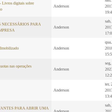
sab,
vros digitais sobre
Anderson
201
mo
19:
sab,
 NECESSÁRIOS PARA
Anderson
201
MPRESA
17:
qua,
Imobilizado
Anderson
201
15:
seg,
quotas nas operações
Anderson
202
12:
ter,
Anderson
201
13:
sab,
TANTES PARA ABRIR UMA
Anderson
201