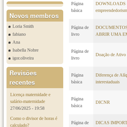
Página
DOWNLOADS - Li
básica
empreendedoris
Novos membros
Loria Smith
Página de
DOCUMENTOS
fabiano
livro
ABRIR UMA E
Ana
Isabella Nobre
Página de
Doação de Ativo 
igor.oliveira
livro
Revisões
Página
Diferença de Alí
recentes
básica
interestaduais
Licença maternidade e
Página
salário-maternidade
DICNR
básica
27/06/2025 - 19:58
Como o divisor de horas é
Página de
DICAS IMPOR
calculado?