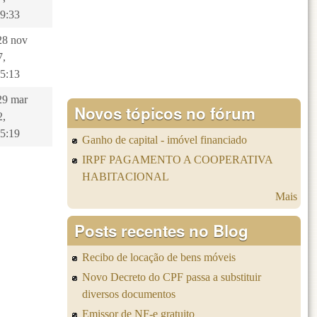
09:33
 28 nov
7,
15:13
 29 mar
Novos tópicos no fórum
2,
55:19
Ganho de capital - imóvel financiado
IRPF PAGAMENTO A COOPERATIVA
HABITACIONAL
Mais
Posts recentes no Blog
Recibo de locação de bens móveis
Novo Decreto do CPF passa a substituir
diversos documentos
Emissor de NF-e gratuito