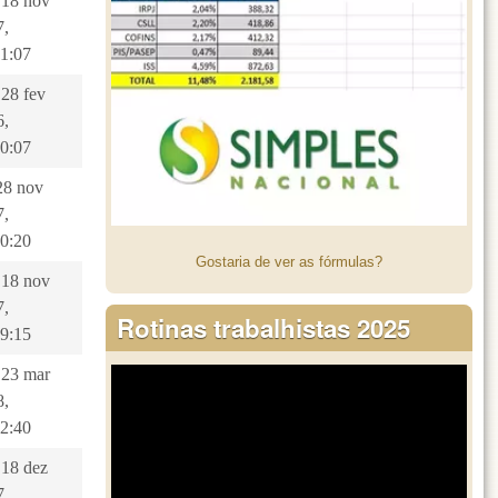
 18 nov
7,
31:07
 28 fev
6,
10:07
 28 nov
7,
30:20
Gostaria de ver as fórmulas?
 18 nov
7,
Rotinas trabalhistas 2025
39:15
 23 mar
8,
52:40
 18 dez
7,