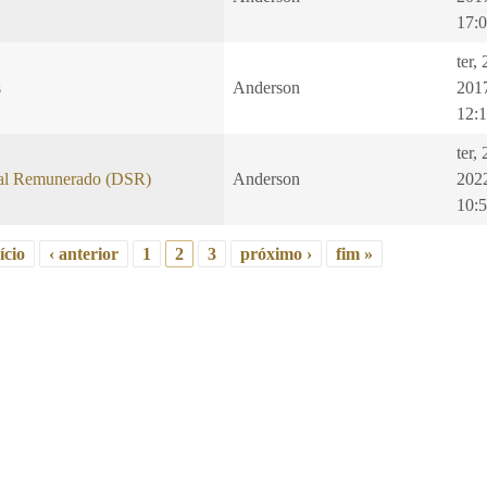
17:
ter,
s
Anderson
201
12:
ter,
al Remunerado (DSR)
Anderson
202
10:
ício
‹ anterior
1
2
3
próximo ›
fim »