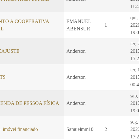
11:4
qui,
NTO A COOPERATIVA
EMANUEL
1
202
AL
ABENSUR
19:
ter,
EAJUSTE
Anderson
201
15:
ter,
GTS
Anderson
201
00:
sab,
ENDA DE PESSOA FÍSICA
Anderson
201
19:
seg,
- imóvel financiado
Samuelmm10
2
202
17: