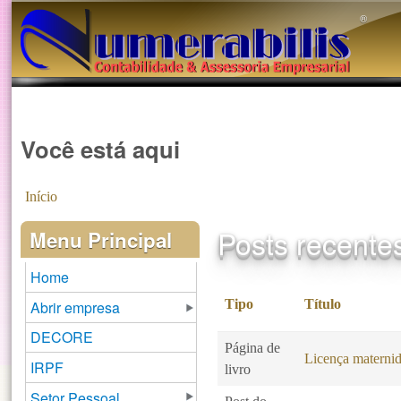
®️
Você está aqui
Início
Posts recente
Menu Principal
Home
Tipo
Título
Abrir empresa
DECORE
Página de
Licença maternid
IRPF
livro
Setor Pessoal