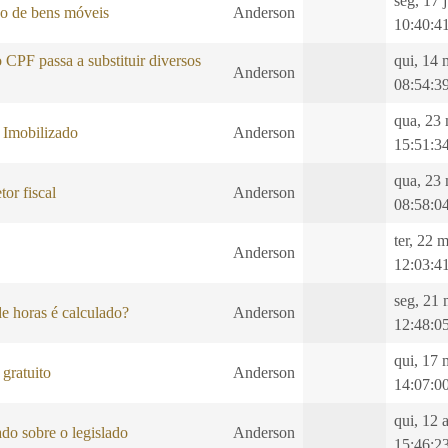
seg, 17 
ão de bens móveis
Anderson
10:40:4
CPF passa a substituir diversos
qui, 14 
Anderson
08:54:3
qua, 23
 Imobilizado
Anderson
15:51:3
qua, 23
tor fiscal
Anderson
08:58:0
ter, 22 
Anderson
12:03:4
seg, 21 
e horas é calculado?
Anderson
12:48:0
qui, 17 
gratuito
Anderson
14:07:0
qui, 12 
do sobre o legislado
Anderson
15:46:2