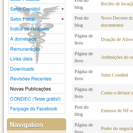
Post do
Recibo de locaç
blog
Setor Contábil
Setor Fiscal
Post do
Novo Decreto do 
blog
documentos
Índice de Reajuste
Página de
A doméstica
Doação de Ativo
livro
Remuneração
Página de
Atribuições do se
Links úteis
livro
Downloads
Página de
Setor Contábil
Revisões Recentes
livro
Novas Publicações
Página de
Como o divisor d
livro
CONDEC (Teste grátis!)
Post do
Fanpage do Facebook
Emissor de NF-e 
blog
Navigation
Página de
Poder do negocia
livro