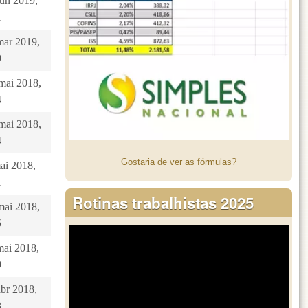
jun 2019,
1
mar 2019,
9
 mai 2018,
4
 mai 2018,
4
Gostaria de ver as fórmulas?
mai 2018,
1
Rotinas trabalhistas 2025
mai 2018,
5
mai 2018,
0
abr 2018,
3