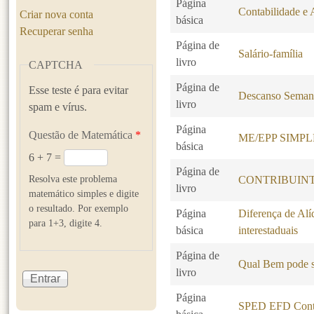
Página
Contabilidade e 
Criar nova conta
básica
Recuperar senha
Página de
Salário-família
livro
CAPTCHA
Página de
Esse teste é para evitar
Descanso Seman
livro
spam e vírus.
Página
Questão de Matemática
*
ME/EPP SIMP
básica
6 + 7 =
Página de
Resolva este problema
CONTRIBUINT
livro
matemático simples e digite
o resultado. Por exemplo
Página
Diferença de Alí
para 1+3, digite 4.
básica
interestaduais
Página de
Qual Bem pode s
livro
Página
SPED EFD Contr