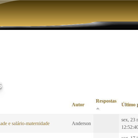
Pular para o conteúdo principal
s
Respostas
Autor
Último 
sex, 23 
ade e salário-maternidade
Anderson
12:52:4