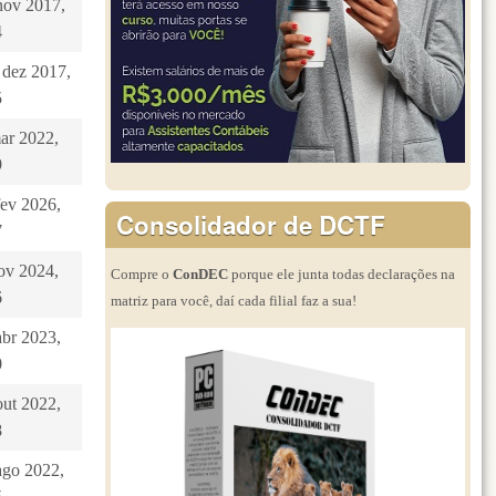
nov 2017,
4
 dez 2017,
5
mar 2022,
9
fev 2026,
Consolidador de DCTF
7
nov 2024,
Compre o
ConDEC
porque ele junta todas declarações na
6
matriz para você, daí cada filial faz a sua!
abr 2023,
0
out 2022,
8
ago 2022,