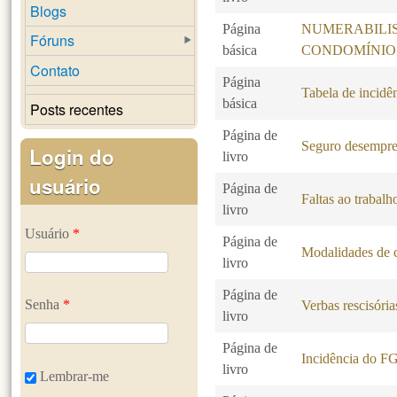
Blogs
Página
NUMERABILI
Fóruns
básica
CONDOMÍNIO
Contato
Página
Tabela de incidê
básica
Posts recentes
Página de
Seguro desempr
Login do
livro
usuário
Página de
Faltas ao trabalh
livro
Usuário
*
Página de
Modalidades de c
livro
Página de
Senha
*
Verbas rescisória
livro
Página de
Incidência do F
livro
Lembrar-me