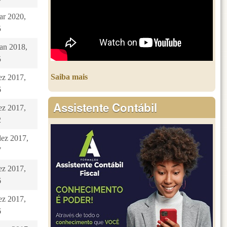
ar 2020,
5
jan 2018,
5
Saiba mais
dez 2017,
6
Assistente Contábil
dez 2017,
2
dez 2017,
7
dez 2017,
6
dez 2017,
6