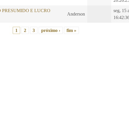
20:26:2
O PRESUMIDO E LUCRO
seg, 15 
Anderson
16:42:3
1
2
3
próximo ›
fim »