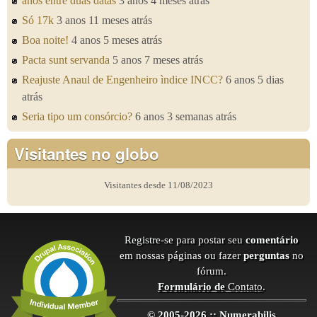
anos entre duas datas
3 anos 4 meses atrás
Só 17k
3 anos 11 meses atrás
Boa noite!
4 anos 5 meses atrás
Pacta sunt servanda
5 anos 7 meses atrás
Reajuste Anaul de Engenheiro ìndice INCC?
6 anos 5 dias
atrás
Seria tipo um consórcio?
6 anos 3 semanas atrás
Visitantes no globo
Visitantes desde 11/08/2023
Registre-se para postar seu
comentário
em nossas páginas ou fazer
perguntas
no
fórum.
Formulário de
Contato
.
© 2005-2026 :: Numerabilis