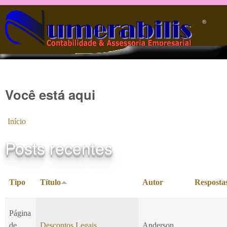
Pular para o conteúdo principal
®️
Você está aqui
Início
Posts recentes
Tipo
Título
Autor
Resposta
Página
de
Descontos Legais
Anderson