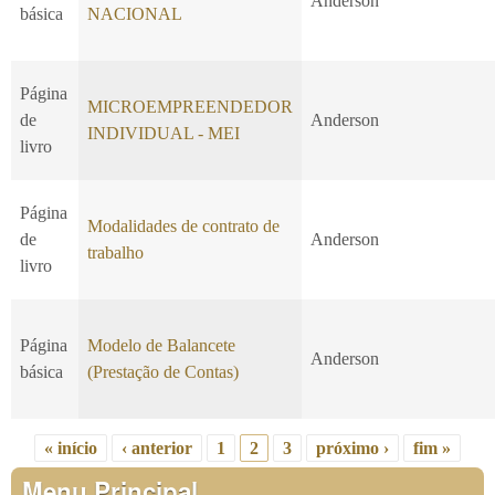
Anderson
básica
NACIONAL
Página
MICROEMPREENDEDOR
de
Anderson
INDIVIDUAL - MEI
livro
Página
Modalidades de contrato de
de
Anderson
trabalho
livro
Página
Modelo de Balancete
Anderson
básica
(Prestação de Contas)
« início
‹ anterior
1
2
3
próximo ›
fim »
Páginas
Menu Principal