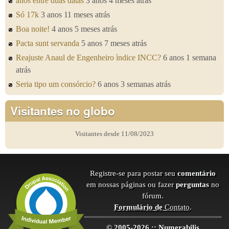
anos entre duas datas
3 anos 4 meses atrás
Só 17k
3 anos 11 meses atrás
Boa noite!
4 anos 5 meses atrás
Pacta sunt servanda
5 anos 7 meses atrás
Reajuste Anaul de Engenheiro ìndice INCC?
6 anos 1 semana
atrás
Seria tipo um consórcio?
6 anos 3 semanas atrás
Visitantes no globo
Visitantes desde 11/08/2023
Registre-se para postar seu
comentário
em nossas páginas ou fazer
perguntas
no
fórum.
Formulário de
Contato
.
© 2005-2026 :: Numerabilis