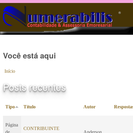
Pular para o conteúdo principal
®️
Você está aqui
Início
Posts recentes
Tipo
Título
Autor
Resposta
Página
CONTRIBUINTE
de
Anderson