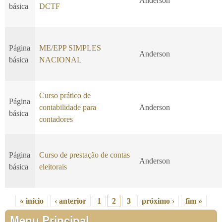
Anderson
básica
DCTF
Página
ME/EPP SIMPLES
Anderson
básica
NACIONAL
Curso prático de
Página
contabilidade para
Anderson
básica
contadores
Página
Curso de prestação de contas
Anderson
básica
eleitorais
« início
‹ anterior
1
2
3
próximo ›
fim »
Páginas
Menu Principal