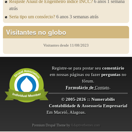
Reajuste Anaul de Engenheiro ìndice INCC?
6 anos 1 semana
atrás
Seria tipo um consórcio?
6 anos 3 semanas atrás
Visitantes no globo
Visitantes desde 11/08/2023
Registre-se para postar seu
comentário
em nossas páginas ou fazer
perguntas
no
fórum.
Formulário de
Contato
.
© 2005-2026 :: Numerabilis
Contabilidade & Assessoria Empresarial
Em Maceió, Alagoas.
Premium Drupal Theme by
Adaptivethemes.com