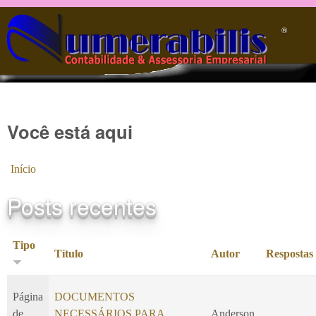
Pular para o conteúdo principal
®️
Você está aqui
Início
Posts recentes
Tipo
Título
Autor
Respostas
Página
DOCUMENTOS
de
NECESSÁRIOS PARA
Anderson