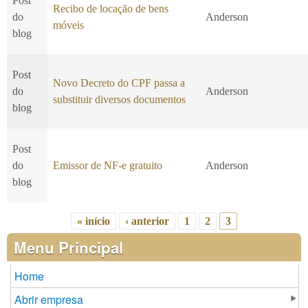
Post
Recibo de locação de bens
do
Anderson
móveis
blog
Post
Novo Decreto do CPF passa a
do
Anderson
substituir diversos documentos
blog
Post
do
Emissor de NF-e gratuito
Anderson
blog
« início
‹ anterior
1
2
3
Páginas
Menu Principal
Home
Abrir empresa