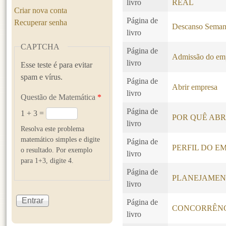
livro
REAL
Criar nova conta
Página de
Recuperar senha
Descanso Seman
livro
CAPTCHA
Página de
Admissão do em
livro
Esse teste é para evitar
spam e vírus.
Página de
Abrir empresa
livro
Questão de Matemática
*
Página de
1 + 3 =
POR QUÊ ABR
livro
Resolva este problema
matemático simples e digite
Página de
PERFIL DO 
o resultado. Por exemplo
livro
para 1+3, digite 4.
Página de
PLANEJAMEN
livro
Página de
CONCORRÊN
livro