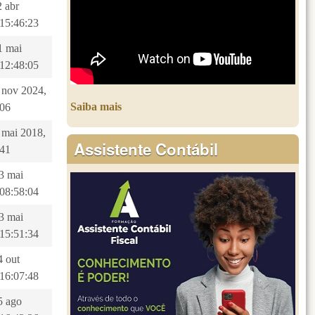
2 abr
 15:46:23
1 mai
 12:48:05
2 nov 2024,
Saiba mais
:06
2 mai 2018,
Assistente Contábil
:41
3 mai
 08:58:04
3 mai
 15:51:34
4 out
 16:07:48
5 ago