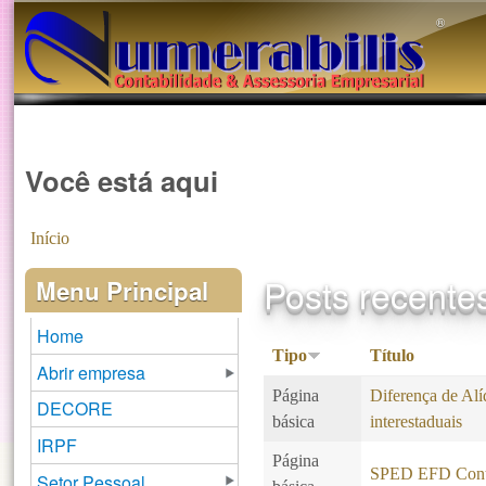
®️
Você está aqui
Início
Posts recente
Menu Principal
Home
Tipo
Título
Abrir empresa
Página
Diferença de Alí
DECORE
básica
interestaduais
IRPF
Página
SPED EFD Contr
Setor Pessoal