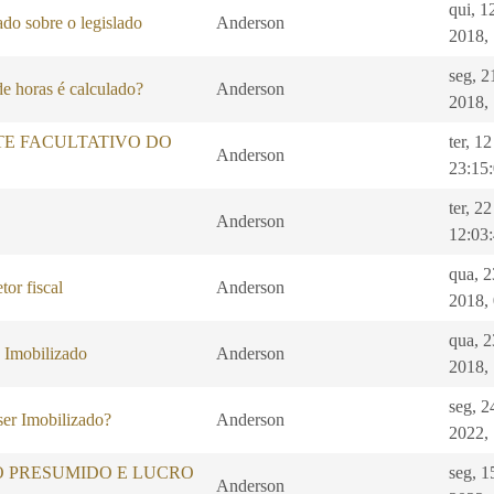
qui, 1
do sobre o legislado
Anderson
2018,
seg, 2
e horas é calculado?
Anderson
2018,
TE FACULTATIVO DO
ter, 1
Anderson
23:15
ter, 2
Anderson
12:03
qua, 2
tor fiscal
Anderson
2018,
qua, 2
 Imobilizado
Anderson
2018,
seg, 2
er Imobilizado?
Anderson
2022,
O PRESUMIDO E LUCRO
seg, 1
Anderson