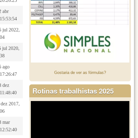
 20:26:25
2 abr
 15:53:54
5 jul 2022,
:04
6 jul 2020,
:38
5 ago
Gostaria de ver as fórmulas?
 17:26:47
8 dez
Rotinas trabalhistas 2025
 11:48:40
6 dez 2017,
:06
3 mar
 12:52:40