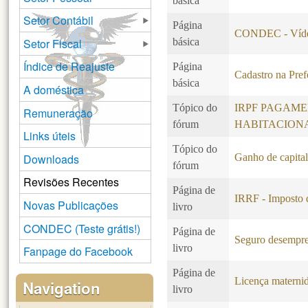
básica
Setor Contábil
Página
CONDEC - Vídeo
Setor Fiscal
básica
Índice de Reajuste
Página
Cadastro na Pref
básica
A doméstica
Tópico do
IRPF PAGAME
Remuneração
fórum
HABITACION
Links úteis
Tópico do
Downloads
Ganho de capital
fórum
Revisões Recentes
Página de
IRRF - Imposto 
Novas Publicações
livro
CONDEC (Teste grátis!)
Página de
Seguro desempr
livro
Fanpage do Facebook
Página de
Licença maternid
Navigation
livro