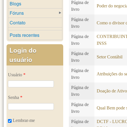
Página de
Blogs
Poder do negocia
livro
Fóruns
Página de
Contato
Como o divisor d
livro
Posts recentes
Página de
CONTRIBUIN
livro
INSS
Login do
Página de
Setor Contábil
usuário
livro
Página de
Atribuições do se
Usuário
*
livro
Página de
Doação de Ativo
livro
Senha
*
Página de
Qual Bem pode s
livro
Lembrar-me
Página de
DCTF - LUCR