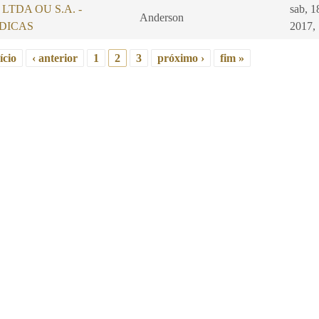
S, LTDA OU S.A. -
sab, 1
Anderson
DICAS
2017,
ício
‹ anterior
1
2
3
próximo ›
fim »