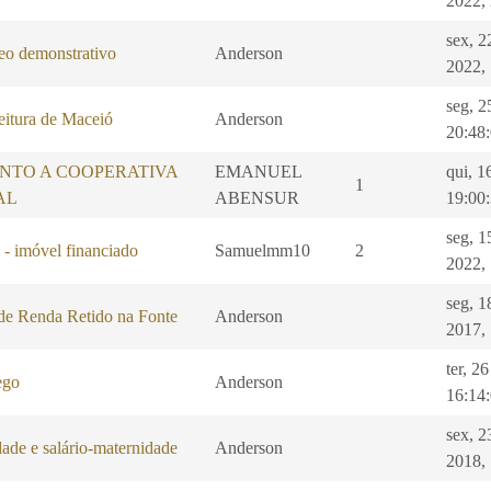
2022,
sex, 2
 demonstrativo
Anderson
2022,
seg, 2
eitura de Maceió
Anderson
20:48
NTO A COOPERATIVA
EMANUEL
qui, 1
1
AL
ABENSUR
19:00
seg, 1
 - imóvel financiado
Samuelmm10
2
2022,
seg, 1
de Renda Retido na Fonte
Anderson
2017,
ter, 2
ego
Anderson
16:14
sex, 2
ade e salário-maternidade
Anderson
2018,