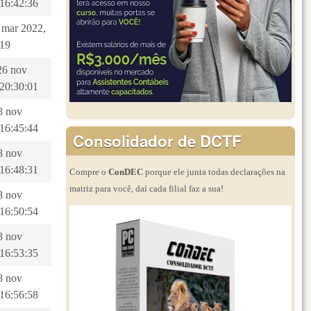
 16:42:36
9 mar 2022,
:19
26 nov
 20:30:01
8 nov
 16:45:44
Consolidador de DCTF
8 nov
 16:48:31
Compre o
ConDEC
porque ele junta todas declarações na
matriz para você, daí cada filial faz a sua!
8 nov
 16:50:54
8 nov
 16:53:35
8 nov
 16:56:58