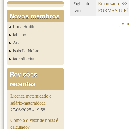
Página de
Empresário, S/
livro
FORMAS JURÍ
Novos membros
« in
Loria Smith
Páginas
fabiano
Ana
Isabella Nobre
igor.oliveira
Revisões
recentes
Licença maternidade e
salário-maternidade
27/06/2025 - 19:58
Como o divisor de horas é
calculado?