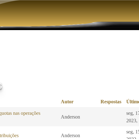
Pular para o conteúdo principal
s
Autor
Respostas
Últim
quotas nas operações
seg, 1
Anderson
2023,
seg, 1
ibuições
Anderson