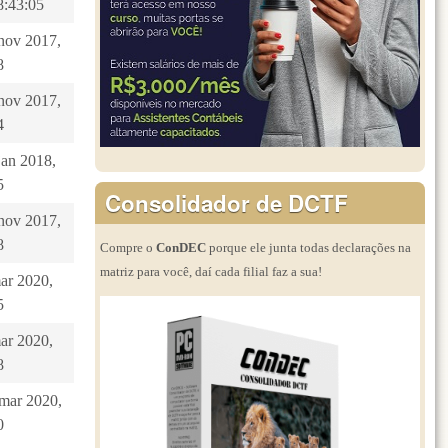
8:43:05
 nov 2017,
8
 nov 2017,
4
jan 2018,
5
Consolidador de DCTF
 nov 2017,
8
Compre o
ConDEC
porque ele junta todas declarações na
matriz para você, daí cada filial faz a sua!
mar 2020,
5
mar 2020,
8
 mar 2020,
0