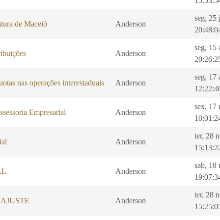
15:53:5
seg, 25 
itura de Maceió
Anderson
20:48:0
seg, 15
ibuições
Anderson
20:26:2
seg, 17 
uotas nas operações interestaduais
Anderson
12:22:4
sex, 17
ssessoria Empresarial
Anderson
10:01:2
ter, 28 
ial
Anderson
15:13:2
sab, 18
AL
Anderson
19:07:3
ter, 28 
EAJUSTE
Anderson
15:25:0