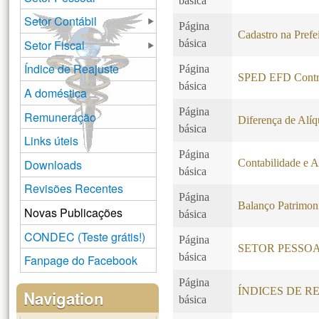
básica
Setor Contábil
Página
Cadastro na Prefe
Setor Fiscal
básica
Índice de Reajuste
Página
SPED EFD Contr
básica
A doméstica
Página
Remuneração
Diferença de Alíq
básica
Links úteis
Página
Downloads
Contabilidade e A
básica
Revisões Recentes
Página
Balanço Patrimon
Novas Publicações
básica
CONDEC (Teste grátis!)
Página
SETOR PESSO
básica
Fanpage do Facebook
Página
ÍNDICES DE R
Navigation
básica