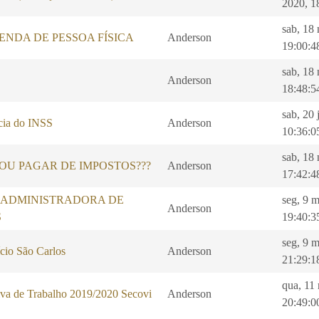
2020, 1
sab, 18
ENDA DE PESSOA FÍSICA
Anderson
19:00:4
sab, 18
Anderson
18:48:5
sab, 20 
ncia do INSS
Anderson
10:36:0
sab, 18
OU PAGAR DE IMPOSTOS???
Anderson
17:42:4
 ADMINISTRADORA DE
seg, 9 
Anderson
S
19:40:3
seg, 9 
cio São Carlos
Anderson
21:29:1
qua, 11
va de Trabalho 2019/2020 Secovi
Anderson
20:49:0