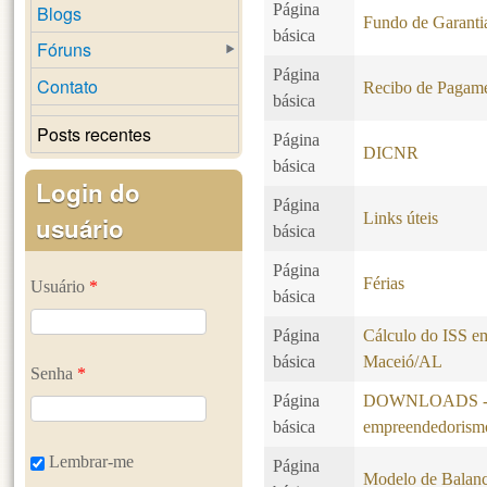
Página
Blogs
Fundo de Garanti
básica
Fóruns
Página
Contato
Recibo de Pagam
básica
Posts recentes
Página
DICNR
básica
Login do
Página
Links úteis
usuário
básica
Página
Férias
Usuário
*
básica
Página
Cálculo do ISS em
básica
Maceió/AL
Senha
*
Página
DOWNLOADS - Liv
básica
empreendedorism
Lembrar-me
Página
Modelo de Balanc