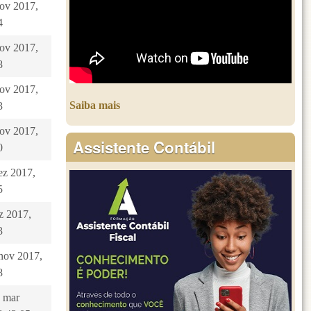
nov 2017,
4
nov 2017,
8
nov 2017,
Saiba mais
3
nov 2017,
Assistente Contábil
0
ez 2017,
5
ez 2017,
3
 nov 2017,
8
 mar