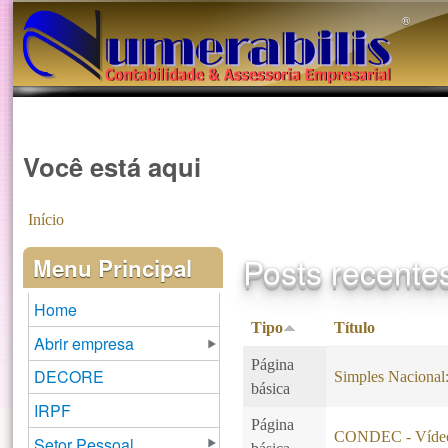
®️
Você está aqui
Início
Posts recente
Menu Principal
Home
Tipo
Título
Abrir empresa
Página
DECORE
Simples Naciona
básica
IRPF
Página
CONDEC - Vídeo
Setor Pessoal