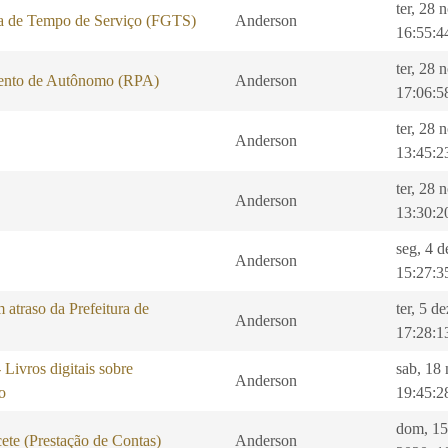
ter, 28 
a de Tempo de Serviço (FGTS)
Anderson
16:55:4
ter, 28 
ento de Autônomo (RPA)
Anderson
17:06:5
ter, 28 
Anderson
13:45:2
ter, 28 
Anderson
13:30:2
seg, 4 d
Anderson
15:27:3
 atraso da Prefeitura de
ter, 5 d
Anderson
17:28:1
ros digitais sobre
sab, 18
Anderson
o
19:45:2
dom, 15
ete (Prestação de Contas)
Anderson