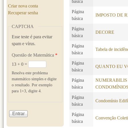
básica
Criar nova conta
Página
Recuperar senha
IMPOSTO DE R
básica
CAPTCHA
Página
DECORE
básica
Esse teste é para evitar
spam e vírus.
Página
Tabela de incidê
básica
Questão de Matemática
*
Página
13 + 0 =
QUANTO EU V
básica
Resolva este problema
matemático simples e digite
Página
NUMERABILIS
o resultado. Por exemplo
básica
CONDOMÍNIO
para 1+3, digite 4.
Página
Condomínio Edifí
básica
Página
Convenção Coleti
básica