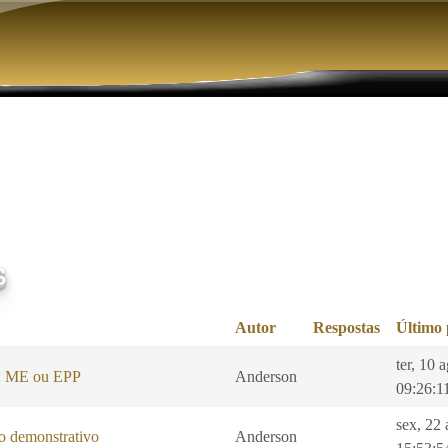
Pular para o conteúdo principal
s
Autor
Respostas
Último 
ter, 10 
l: ME ou EPP
Anderson
09:26:1
sex, 22 
 demonstrativo
Anderson