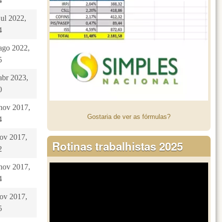
4
jul 2022,
4
 ago 2022,
5
abr 2023,
0
 nov 2017,
Gostaria de ver as fórmulas?
4
nov 2017,
Rotinas trabalhistas 2025
2
 nov 2017,
4
nov 2017,
5