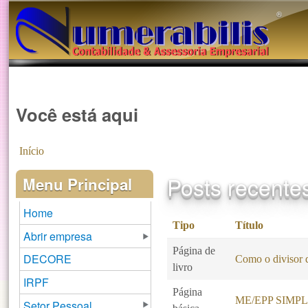
®️
Você está aqui
Início
Posts recente
Menu Principal
Home
Tipo
Título
Abrir empresa
Página de
DECORE
Como o divisor d
livro
IRPF
Página
ME/EPP SIMP
Setor Pessoal