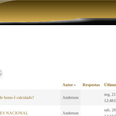
Pular para o conteúdo principal
s
Autor
Respostas
Último
seg, 2
e horas é calculado?
Anderson
12:48:
sab, 28
LES NACIONAL
Anderson