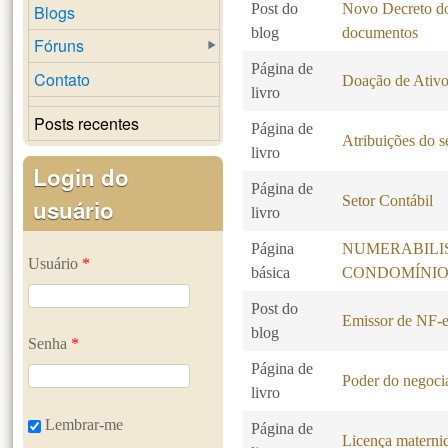
Post do
Novo Decreto do 
Blogs
blog
documentos
Fóruns
Página de
Contato
Doação de Ativo
livro
Posts recentes
Página de
Atribuições do se
livro
Login do
Página de
Setor Contábil
usuário
livro
Página
NUMERABILI
Usuário
*
básica
CONDOMÍNIO
Post do
Emissor de NF-e
blog
Senha
*
Página de
Poder do negocia
livro
Lembrar-me
Página de
Licença maternid