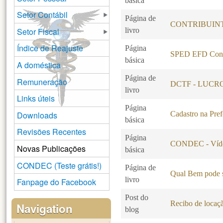
básica
Setor Contábil
Página de
CONTRIBUINT
Setor Fiscal
livro
Índice de Reajuste
Página
SPED EFD Cont
básica
A doméstica
Página de
Remuneração
DCTF - LUCR
livro
Links úteis
Página
Downloads
Cadastro na Pref
básica
Revisões Recentes
Página
CONDEC - Víde
Novas Publicações
básica
CONDEC (Teste grátis!)
Página de
Qual Bem pode s
livro
Fanpage do Facebook
Post do
Recibo de locaç
Navigation
blog