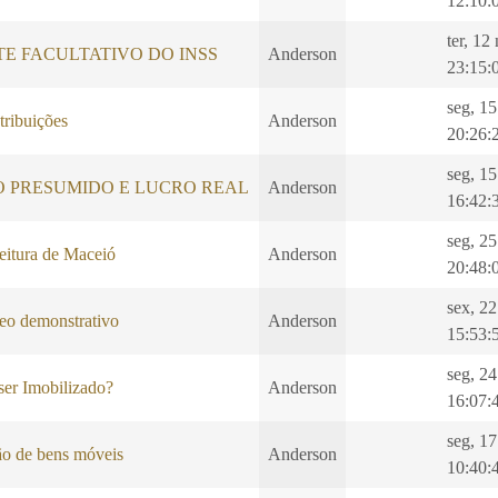
12:10:
ter, 12
E FACULTATIVO DO INSS
Anderson
23:15:
seg, 1
ribuições
Anderson
20:26:
seg, 1
O PRESUMIDO E LUCRO REAL
Anderson
16:42:
seg, 25
eitura de Maceió
Anderson
20:48:
sex, 22
o demonstrativo
Anderson
15:53:
seg, 24
er Imobilizado?
Anderson
16:07:
seg, 17
ão de bens móveis
Anderson
10:40: