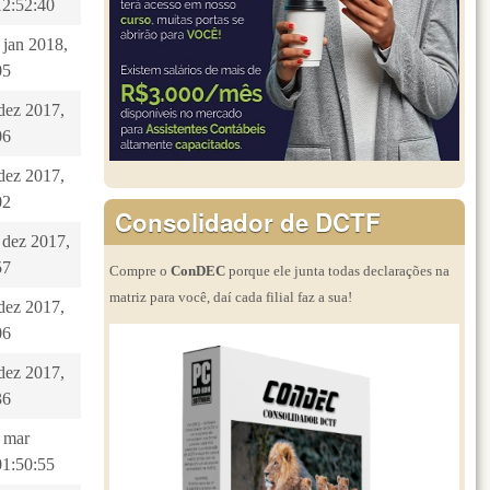
12:52:40
 jan 2018,
05
 dez 2017,
06
 dez 2017,
02
Consolidador de DCTF
 dez 2017,
57
Compre o
ConDEC
porque ele junta todas declarações na
matriz para você, daí cada filial faz a sua!
 dez 2017,
06
 dez 2017,
36
7 mar
01:50:55