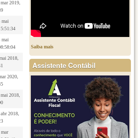
4 mar 2019,
39
3 mai
15:51:34
3 mai
Saiba mais
08:58:04
 mai 2018,
Assistente Contábil
41
 mar 2020,
35
7 mai 2018,
00
 abr 2018,
23
3 mar