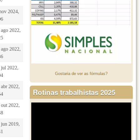
07
 nov 2024,
06
5 ago 2022,
25
5 ago 2022,
36
 jul 2022,
Gostaria de ver as fórmulas?
04
 abr 2022,
Rotinas trabalhistas 2025
54
 out 2022,
48
 jun 2019,
41