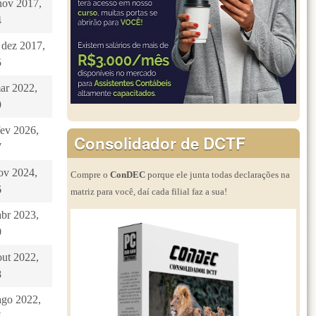
nov 2017,
4
 dez 2017,
5
mar 2022,
9
fev 2026,
Consolidador de DCTF
7
nov 2024,
Compre o
ConDEC
porque ele junta todas declarações na
6
matriz para você, daí cada filial faz a sua!
abr 2023,
0
out 2022,
8
ago 2022,