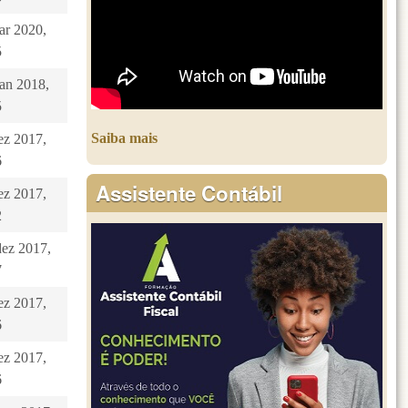
ar 2020,
5
jan 2018,
5
Saiba mais
dez 2017,
6
Assistente Contábil
dez 2017,
2
dez 2017,
7
dez 2017,
6
dez 2017,
6