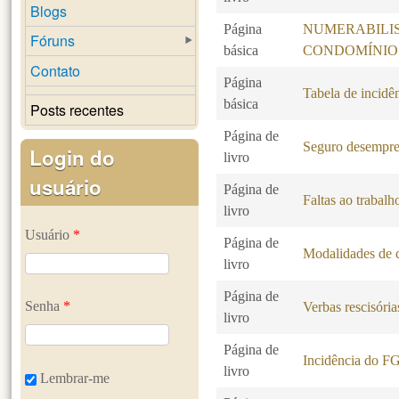
Blogs
Página
NUMERABILI
Fóruns
básica
CONDOMÍNIO
Contato
Página
Tabela de incidê
básica
Posts recentes
Página de
Seguro desempr
Login do
livro
usuário
Página de
Faltas ao trabalh
livro
Usuário
*
Página de
Modalidades de c
livro
Página de
Senha
*
Verbas rescisória
livro
Página de
Incidência do F
livro
Lembrar-me