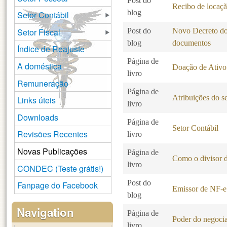
Post do
Recibo de locaç
blog
Setor Contábil
Setor Fiscal
Post do
Novo Decreto do 
blog
documentos
Índice de Reajuste
Página de
A doméstica
Doação de Ativo
livro
Remuneração
Página de
Atribuições do se
Links úteis
livro
Downloads
Página de
Setor Contábil
Revisões Recentes
livro
Novas Publicações
Página de
Como o divisor d
livro
CONDEC (Teste grátis!)
Post do
Fanpage do Facebook
Emissor de NF-e 
blog
Navigation
Página de
Poder do negocia
livro