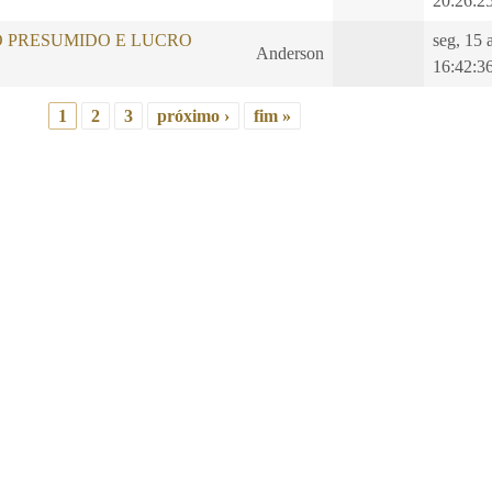
20:26:2
O PRESUMIDO E LUCRO
seg, 15 
Anderson
16:42:3
1
2
3
próximo ›
fim »