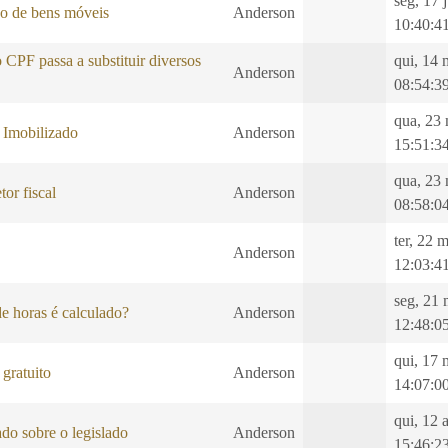
seg, 17 
ão de bens móveis
Anderson
10:40:4
CPF passa a substituir diversos
qui, 14 
Anderson
08:54:3
qua, 23
 Imobilizado
Anderson
15:51:3
qua, 23
tor fiscal
Anderson
08:58:0
ter, 22 
Anderson
12:03:4
seg, 21 
e horas é calculado?
Anderson
12:48:0
qui, 17 
gratuito
Anderson
14:07:0
qui, 12 
do sobre o legislado
Anderson
15:46:2