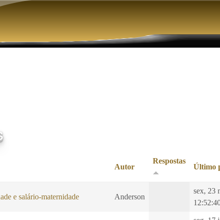
Pular para o conteúdo principal
s
Respostas
Autor
Último 
sex, 23 
ade e salário-maternidade
Anderson
12:52:4