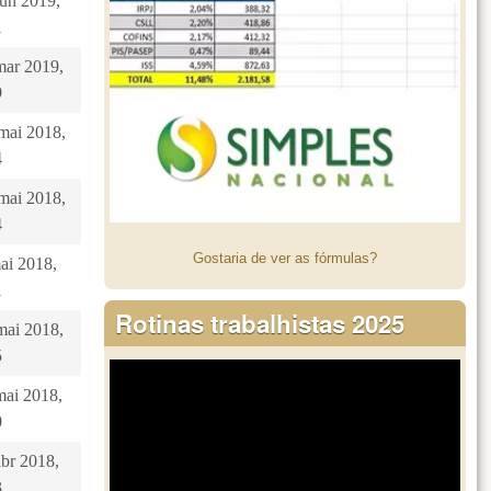
jun 2019,
1
mar 2019,
9
 mai 2018,
4
 mai 2018,
4
Gostaria de ver as fórmulas?
mai 2018,
1
Rotinas trabalhistas 2025
mai 2018,
5
mai 2018,
0
abr 2018,
3