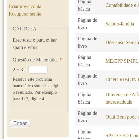
Página
Contabilidade e 
Criar nova conta
básica
Recuperar senha
Página de
Salário-família
livro
CAPTCHA
Página de
Esse teste é para evitar
Descanso Seman
livro
spam e vírus.
Página
Questão de Matemática
*
ME/EPP SIMP
básica
2 + 3 =
Página de
Resolva este problema
CONTRIBUINT
livro
matemático simples e digite
o resultado. Por exemplo
Página
Diferença de Alí
para 1+3, digite 4.
básica
interestaduais
Página de
Qual Bem pode s
livro
Página
SPED EFD Contr