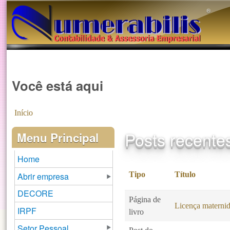
®️
Você está aqui
Início
Posts recente
Menu Principal
Home
Tipo
Título
Abrir empresa
DECORE
Página de
Licença maternid
IRPF
livro
Setor Pessoal