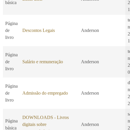
básica
2
1
t
Página
n
de
Descontos Legais
Anderson
2
livro
1
t
Página
n
de
Salário e remuneração
Anderson
2
livro
0
d
Página
n
de
Admissão do empregado
Anderson
2
livro
2
s
DOWNLOADS - Livros
Página
n
digitais sobre
Anderson
básica
2