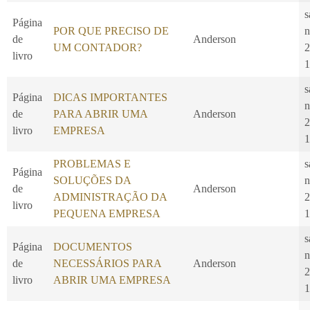
s
Página
POR QUE PRECISO DE
n
de
Anderson
UM CONTADOR?
2
livro
1
s
Página
DICAS IMPORTANTES
n
de
PARA ABRIR UMA
Anderson
2
livro
EMPRESA
1
PROBLEMAS E
s
Página
SOLUÇÕES DA
n
de
Anderson
ADMINISTRAÇÃO DA
2
livro
PEQUENA EMPRESA
1
s
Página
DOCUMENTOS
n
de
NECESSÁRIOS PARA
Anderson
2
livro
ABRIR UMA EMPRESA
1