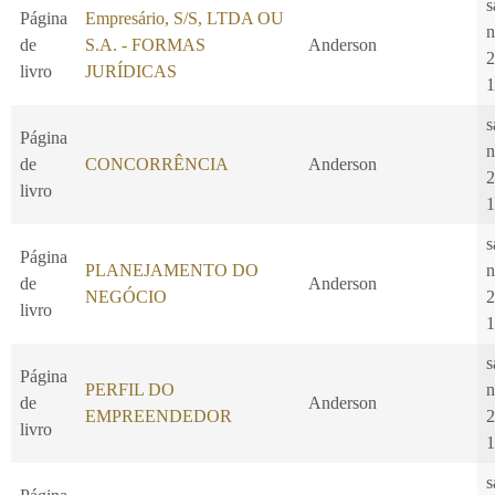
s
Página
Empresário, S/S, LTDA OU
n
de
S.A. - FORMAS
Anderson
2
livro
JURÍDICAS
1
s
Página
n
de
CONCORRÊNCIA
Anderson
2
livro
1
s
Página
PLANEJAMENTO DO
n
de
Anderson
NEGÓCIO
2
livro
1
s
Página
PERFIL DO
n
de
Anderson
EMPREENDEDOR
2
livro
1
s