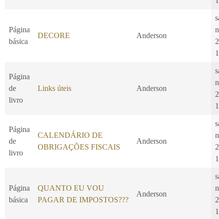
1
s
Página
n
DECORE
Anderson
básica
2
1
s
Página
n
de
Links úteis
Anderson
2
livro
1
s
Página
CALENDÁRIO DE
n
de
Anderson
OBRIGAÇÕES FISCAIS
2
livro
1
s
Página
QUANTO EU VOU
n
Anderson
básica
PAGAR DE IMPOSTOS???
2
1