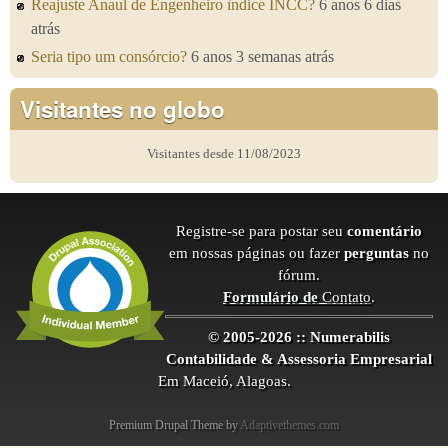
Reajuste Anaul de Engenheiro ìndice INCC?
6 anos 6 dias
atrás
Seria tipo um consórcio?
6 anos 3 semanas atrás
Visitantes no globo
Visitantes desde 11/08/2023
Registre-se para postar seu
comentário
em nossas páginas ou fazer
perguntas
no
fórum.
Formulário de
Contato
.
© 2005-2026 :: Numerabilis
Contabilidade & Assessoria Empresarial
Em Maceió, Alagoas.
Premium Drupal Theme by
Adaptivethemes.com