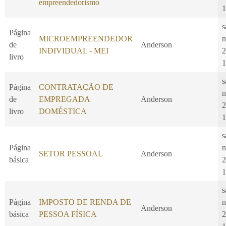
empreendedorismo
1
s
Página
MICROEMPREENDEDOR
n
de
Anderson
INDIVIDUAL - MEI
2
livro
1
s
Página
CONTRATAÇÃO DE
n
de
EMPREGADA
Anderson
2
livro
DOMÉSTICA
1
s
Página
n
SETOR PESSOAL
Anderson
básica
2
1
s
Página
IMPOSTO DE RENDA DE
n
Anderson
básica
PESSOA FÍSICA
2