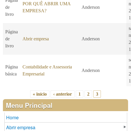
Página
POR QUÊ ABRIR UMA
n
de
Anderson
EMPRESA?
2
livro
1
s
Página
n
de
Abrir empresa
Anderson
2
livro
1
s
Página
Contabilidade e Assessoria
n
Anderson
básica
Empresarial
2
1
« início
‹ anterior
1
2
3
Páginas
Menu Principal
Home
Abrir empresa