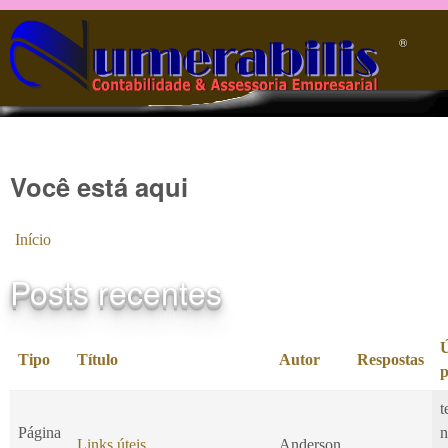
Pular para o conteúdo principal
®️
Você está aqui
Início
Posts recentes
Ú
Tipo
Título
Autor
Respostas
p
t
Página
n
Links úteis
Anderson