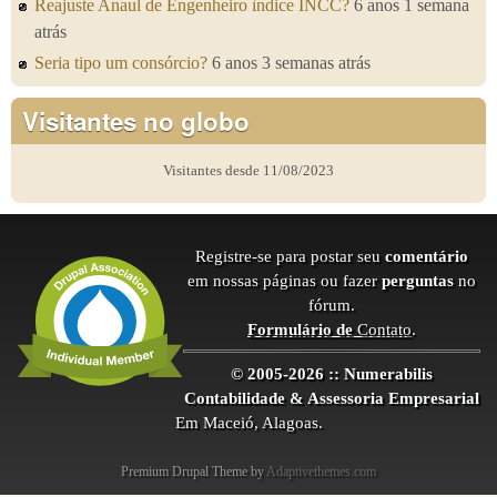
Reajuste Anaul de Engenheiro ìndice INCC?
6 anos 1 semana
atrás
Seria tipo um consórcio?
6 anos 3 semanas atrás
Visitantes no globo
Visitantes desde 11/08/2023
Registre-se para postar seu
comentário
em nossas páginas ou fazer
perguntas
no
fórum.
Formulário de
Contato
.
© 2005-2026 :: Numerabilis
Contabilidade & Assessoria Empresarial
Em Maceió, Alagoas.
Premium Drupal Theme by
Adaptivethemes.com