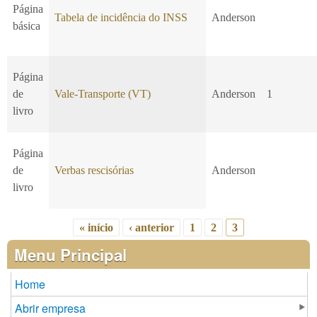
Página
Tabela de incidência do INSS
Anderson
básica
Página
de
Vale-Transporte (VT)
Anderson
1
livro
Página
de
Verbas rescisórias
Anderson
livro
« início
‹ anterior
1
2
3
Páginas
Menu Principal
Home
Abrir empresa