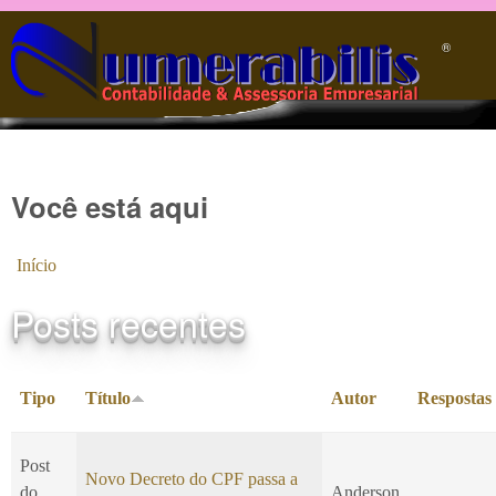
Pular para o conteúdo principal
®️
Você está aqui
Início
Posts recentes
Tipo
Título
Autor
Respostas
Post
Novo Decreto do CPF passa a
do
Anderson