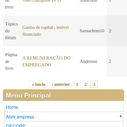
de
Vale-Transporte (VT)
Anderson
1
livro
Tópico
Ganho de capital - imóvel
do
Samuelmm10
2
financiado
fórum
Página
A REMUNERAÇÃO DO
de
Anderson
2
EMPREGADO
livro
« início
‹ anterior
1
2
3
Páginas
Menu Principal
Home
Abrir empresa
DECORE