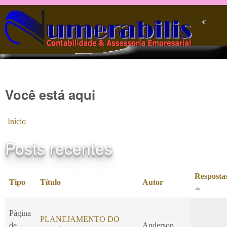
Pular para o conteúdo principal
®️
Você está aqui
Início
Posts recentes
Resposta
Tipo
Título
Autor
Página
PLANEJAMENTO DO
de
Anderson