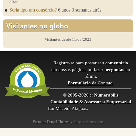
atrás
Seria tipo um consórcio?
6 anos 3 semanas atrás
Visitantes no globo
Visitantes desde 11/08/2023
Registre-se para postar seu
comentário
em nossas páginas ou fazer
perguntas
no
fórum.
Formulário de
Contato
.
© 2005-2026 :: Numerabilis
Contabilidade & Assessoria Empresarial
Em Maceió, Alagoas.
Premium Drupal Theme by
Adaptivethemes.com