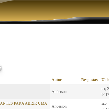
Pular para o conteúdo principal
s
Autor
Respostas
Últi
ter, 
s
Anderson
2017
TANTES PARA ABRIR UMA
sab,
Anderson