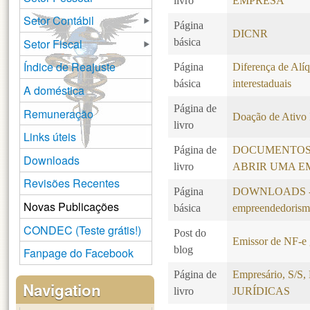
livro
EMPRESA
Setor Contábil
Página
DICNR
Setor Fiscal
básica
Índice de Reajuste
Página
Diferença de Alí
básica
interestaduais
A doméstica
Página de
Remuneração
Doação de Ativo 
livro
Links úteis
Página de
DOCUMENTOS
Downloads
livro
ABRIR UMA E
Revisões Recentes
Página
DOWNLOADS - Li
Novas Publicações
básica
empreendedoris
CONDEC (Teste grátis!)
Post do
Emissor de NF-e 
blog
Fanpage do Facebook
Página de
Empresário, S/
Navigation
livro
JURÍDICAS