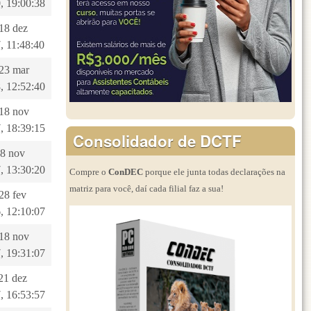
, 19:00:38
 18 dez
, 11:48:40
 23 mar
, 12:52:40
 18 nov
, 18:39:15
Consolidador de DCTF
28 nov
, 13:30:20
Compre o
ConDEC
porque ele junta todas declarações na
matriz para você, daí cada filial faz a sua!
 28 fev
, 12:10:07
 18 nov
, 19:31:07
 21 dez
, 16:53:57