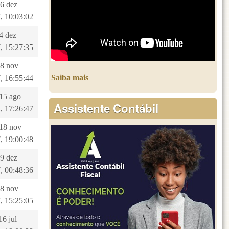
26 dez
, 10:03:02
 4 dez
, 15:27:35
28 nov
Saiba mais
, 16:55:44
 15 ago
Assistente Contábil
, 17:26:47
 18 nov
, 19:00:48
19 dez
, 00:48:36
28 nov
, 15:25:05
16 jul