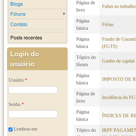
Página de
Blogs
Faltas ao trabalho
livro
Fóruns
Página
Contato
Férias
básica
Posts recentes
Página
Fundo de Garanti
básica
(FGTS)
Login do
Tópico do
Ganho de capital 
usuário
fórum
Página
IMPOSTO DE R
Usuário
*
básica
Página de
Incidência do F
livro
Senha
*
Página
ÍNDICES DE R
básica
Lembrar-me
Tópico do
IRPF PAGAME