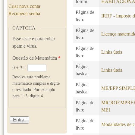
fórum
HABITACION
Criar nova conta
Página de
Recuperar senha
IRRF - Imposto d
livro
CAPTCHA
Página de
Licença maternida
livro
Esse teste é para evitar
spam e vírus.
Página de
Links úteis
livro
Questão de Matemática
*
Página
9 + 3 =
Links úteis
básica
Resolva este problema
matemático simples e digite
Página
ME/EPP SIMP
o resultado. Por exemplo
básica
para 1+3, digite 4.
Página de
MICROEMPREE
livro
MEI
Página de
Modalidades de co
livro