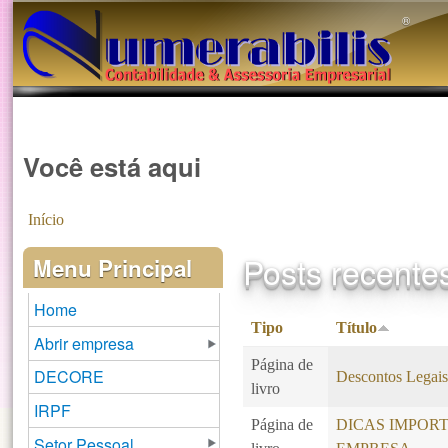
®️
Você está aqui
Início
Posts recente
Menu Principal
Home
Tipo
Título
Abrir empresa
Página de
DECORE
Descontos Legai
livro
IRPF
Página de
DICAS IMPOR
Setor Pessoal