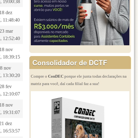
, 19:00:38
 18 dez
, 11:48:40
 23 mar
, 12:52:40
 18 nov
, 18:39:15
Consolidador de DCTF
28 nov
, 13:30:20
Compre o
ConDEC
porque ele junta todas declarações na
matriz para você, daí cada filial faz a sua!
 28 fev
, 12:10:07
 18 nov
, 19:31:07
 21 dez
, 16:53:57