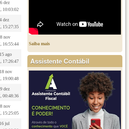
26 dez
, 10:03:02
 4 dez
, 15:27:35
28 nov
Saiba mais
, 16:55:44
 15 ago
Assistente Contábil
, 17:26:47
 18 nov
, 19:00:48
19 dez
, 00:48:36
28 nov
, 15:25:05
16 jul