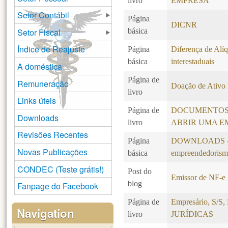
livro
EMPRESA
Setor Contábil
Página
DICNR
Setor Fiscal
básica
Índice de Reajuste
Página
Diferença de Alí
básica
interestaduais
A doméstica
Página de
Remuneração
Doação de Ativo 
livro
Links úteis
Página de
DOCUMENTOS
Downloads
livro
ABRIR UMA E
Revisões Recentes
Página
DOWNLOADS - Li
Novas Publicações
básica
empreendedoris
CONDEC (Teste grátis!)
Post do
Emissor de NF-e 
blog
Fanpage do Facebook
Página de
Empresário, S/
Navigation
livro
JURÍDICAS