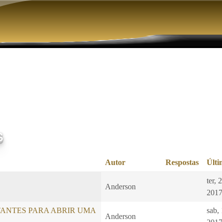
Pular para o conteúdo principal
s
Autor
Respostas
Últi
ter, 
s
Anderson
2017
TANTES PARA ABRIR UMA
sab,
Anderson