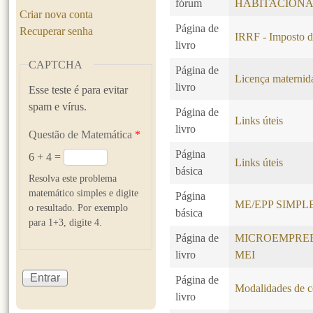
fórum
HABITACION
Criar nova conta
Página de
Recuperar senha
IRRF - Imposto d
livro
CAPTCHA
Página de
Licença maternida
livro
Esse teste é para evitar
spam e vírus.
Página de
Links úteis
livro
Questão de Matemática
*
Página
6 + 4 =
Links úteis
básica
Resolva este problema
matemático simples e digite
Página
ME/EPP SIMP
o resultado. Por exemplo
básica
para 1+3, digite 4.
Página de
MICROEMPREE
livro
MEI
Página de
Modalidades de co
livro