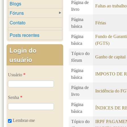
Página de
Blogs
Faltas ao trabalho
livro
Fóruns
Página
Contato
Férias
básica
Posts recentes
Página
Fundo de Garanti
básica
(FGTS)
Login do
Tópico do
Ganho de capital 
usuário
fórum
Página
IMPOSTO DE R
Usuário
*
básica
Página de
Incidência do F
livro
Senha
*
Página
ÍNDICES DE R
básica
Lembrar-me
Tópico do
IRPF PAGAME