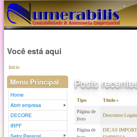
®️
Você está aqui
Início
Posts recente
Menu Principal
Home
Tipo
Título
Abrir empresa
Página de
DECORE
Descontos Legai
livro
IRPF
Página de
DICAS IMPOR
Setor Pessoal