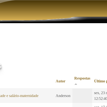
Pular para o conteúdo principal
s
Respostas
Autor
Último 
sex, 23 
ade e salário-maternidade
Anderson
12:52:4