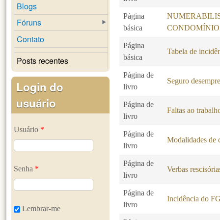
Blogs
Página
NUMERABILI
Fóruns
básica
CONDOMÍNIO
Contato
Página
Tabela de incidê
básica
Posts recentes
Página de
Seguro desempr
Login do
livro
usuário
Página de
Faltas ao trabalh
livro
Usuário
*
Página de
Modalidades de c
livro
Página de
Senha
*
Verbas rescisória
livro
Página de
Incidência do F
livro
Lembrar-me