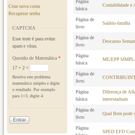
Página
Contabilidade e 
Criar nova conta
básica
Recuperar senha
Página de
Salário-família
livro
CAPTCHA
Página de
Esse teste é para evitar
Descanso Seman
livro
spam e vírus.
Página
Questão de Matemática
*
ME/EPP SIMP
básica
17 + 2 =
Página de
Resolva este problema
CONTRIBUINT
livro
matemático simples e digite
o resultado. Por exemplo
Página
Diferença de Alí
para 1+3, digite 4.
básica
interestaduais
Página de
Qual Bem pode s
livro
Página
SPED EFD Contr