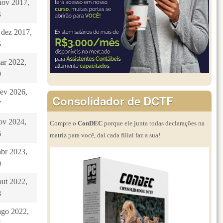
nov 2017,
4
 dez 2017,
5
mar 2022,
9
fev 2026,
Consolidador de DCTF
7
nov 2024,
Compre o
ConDEC
porque ele junta todas declarações na
6
matriz para você, daí cada filial faz a sua!
abr 2023,
0
out 2022,
8
ago 2022,