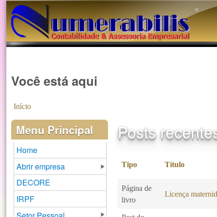
®️
Você está aqui
Início
Posts recente
Menu Principal
Home
Tipo
Título
Abrir empresa
DECORE
Página de
Licença maternid
IRPF
livro
Setor Pessoal