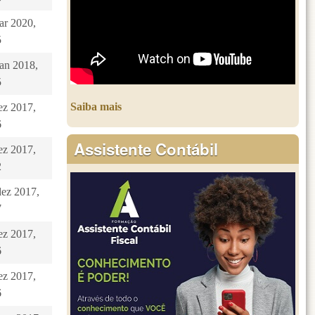
ar 2020,
5
jan 2018,
5
Saiba mais
dez 2017,
6
Assistente Contábil
dez 2017,
2
dez 2017,
7
dez 2017,
6
dez 2017,
6