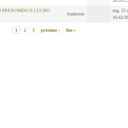
20:26:2
O PRESUMIDO E LUCRO
seg, 15 
Anderson
16:42:3
1
2
3
próximo ›
fim »