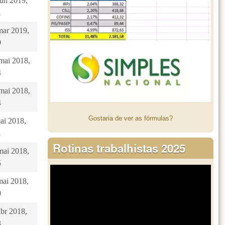
jun 2019,
1
mar 2019,
9
 mai 2018,
4
 mai 2018,
4
Gostaria de ver as fórmulas?
mai 2018,
1
Rotinas trabalhistas 2025
mai 2018,
5
mai 2018,
0
abr 2018,
3