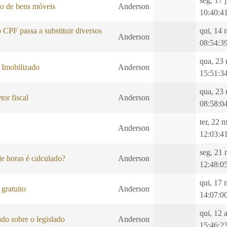
seg, 17 
ão de bens móveis
Anderson
10:40:4
CPF passa a substituir diversos
qui, 14 
Anderson
08:54:3
qua, 23
 Imobilizado
Anderson
15:51:3
qua, 23
tor fiscal
Anderson
08:58:0
ter, 22 
Anderson
12:03:4
seg, 21 
e horas é calculado?
Anderson
12:48:0
qui, 17 
gratuito
Anderson
14:07:0
qui, 12 
do sobre o legislado
Anderson
15:46:2