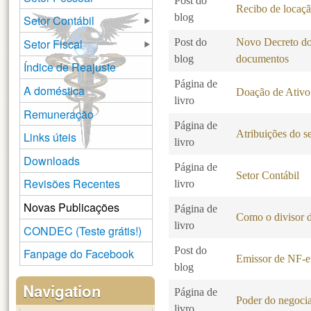
Post do
Recibo de locaç
blog
Setor Contábil
Setor Fiscal
Post do
Novo Decreto do 
blog
documentos
Índice de Reajuste
Página de
A doméstica
Doação de Ativo
livro
Remuneração
Página de
Atribuições do se
Links úteis
livro
Downloads
Página de
Setor Contábil
Revisões Recentes
livro
Novas Publicações
Página de
Como o divisor d
livro
CONDEC (Teste grátis!)
Post do
Fanpage do Facebook
Emissor de NF-e 
blog
Navigation
Página de
Poder do negocia
livro