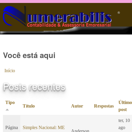
Pular para o conteúdo principal
®️
Você está aqui
Início
Posts recentes
Tipo
Último
Título
Autor
Respostas
post
ter, 10
Página
Simples Nacional: ME
ago
Anderson