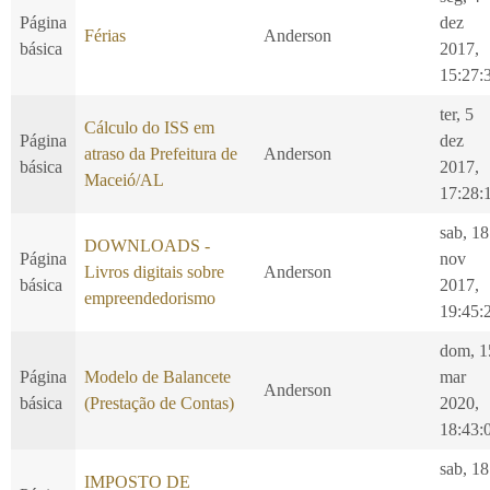
Página
dez
Férias
Anderson
básica
2017,
15:27:
ter, 5
Cálculo do ISS em
Página
dez
atraso da Prefeitura de
Anderson
básica
2017,
Maceió/AL
17:28:
sab, 18
DOWNLOADS -
Página
nov
Livros digitais sobre
Anderson
básica
2017,
empreendedorismo
19:45:
dom, 1
Página
Modelo de Balancete
mar
Anderson
básica
(Prestação de Contas)
2020,
18:43:
sab, 18
IMPOSTO DE