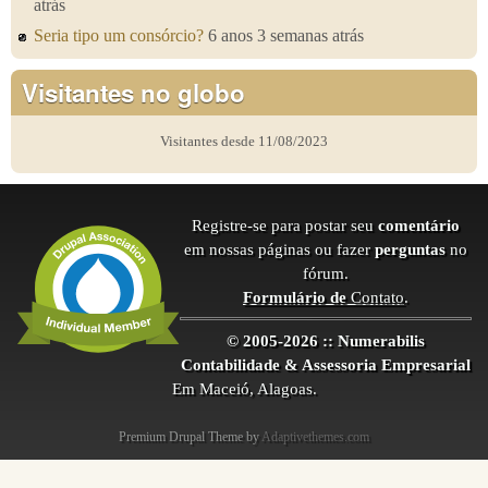
atrás
Seria tipo um consórcio?
6 anos 3 semanas atrás
Visitantes no globo
Visitantes desde 11/08/2023
Registre-se para postar seu
comentário
em nossas páginas ou fazer
perguntas
no
fórum.
Formulário de
Contato
.
© 2005-2026 :: Numerabilis
Contabilidade & Assessoria Empresarial
Em Maceió, Alagoas.
Premium Drupal Theme by
Adaptivethemes.com