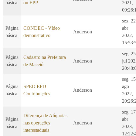
básica
ou EPP
2021,
09:26:
sex, 22
Página
CONDEC - Vídeo
abr
Anderson
básica
demonstrativo
2022,
15:53:
seg, 25
Página
Cadastro na Prefeitura
Anderson
jul 202
básica
de Maceió
20:48:
seg, 15
Página
SPED EFD
ago
Anderson
básica
Contribuições
2022,
20:26:
seg, 17
Diferença de Alíquotas
Página
abr
nas operações
Anderson
básica
2023,
interestaduais
12:22: