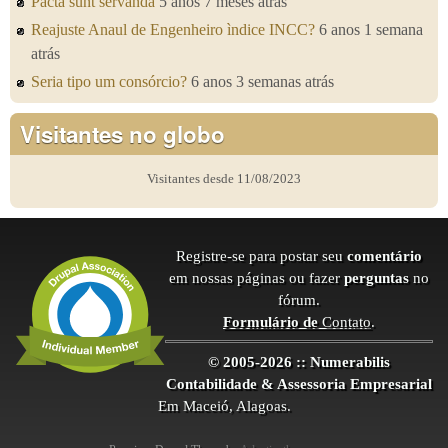
Pacta sunt servanda
5 anos 7 meses atrás
Reajuste Anaul de Engenheiro ìndice INCC?
6 anos 1 semana
atrás
Seria tipo um consórcio?
6 anos 3 semanas atrás
Visitantes no globo
Visitantes desde 11/08/2023
Registre-se para postar seu
comentário
em nossas páginas ou fazer
perguntas
no
fórum.
Formulário de
Contato
.
© 2005-2026 :: Numerabilis
Contabilidade & Assessoria Empresarial
Em Maceió, Alagoas.