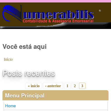
Pular para o conteúdo principal
®️
Você está aqui
Início
Posts recentes
« início
‹ anterior
1
2
3
Páginas
Menu Principal
Home