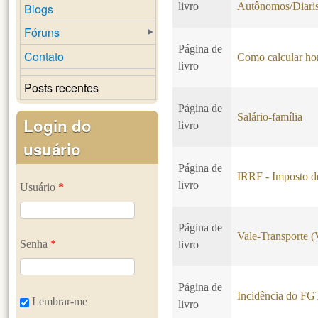
livro
Autônomos/Diaris
Blogs
Fóruns
Página de
Contato
Como calcular hor
livro
Posts recentes
Página de
Salário-família
Login do
livro
usuário
Página de
IRRF - Imposto d
livro
Usuário
*
Página de
Vale-Transporte 
Senha
*
livro
Página de
Incidência do F
Lembrar-me
livro