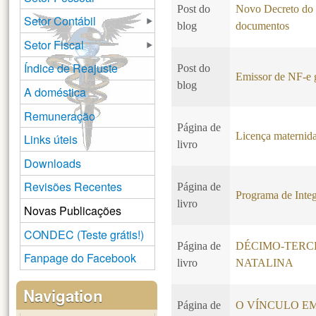
Post do
Novo Decreto do C
Setor Contábil
blog
documentos
Setor Fiscal
Índice de Reajuste
Post do
Emissor de NF-e g
blog
A doméstica
Remuneração
Página de
Licença maternida
Links úteis
livro
Downloads
Revisões Recentes
Página de
Programa de Integ
livro
Novas Publicações
CONDEC (Teste grátis!)
Página de
DÉCIMO-TERCE
Fanpage do Facebook
livro
NATALINA
Navigation
Página de
O VÍNCULO EMP