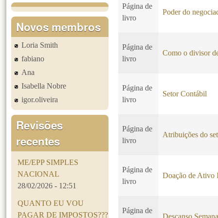
Página de
Poder do negociad
livro
Novos membros
Loria Smith
Página de
Como o divisor de
fabiano
livro
Ana
Isabella Nobre
Página de
Setor Contábil
igor.oliveira
livro
Revisões
Página de
Atribuições do set
recentes
livro
ME/EPP SIMPLES
Página de
NACIONAL
Doação de Ativo 
livro
28/02/2026 - 12:51
QUANTO EU VOU
Página de
PAGAR DE IMPOSTOS???
Descanso Seman