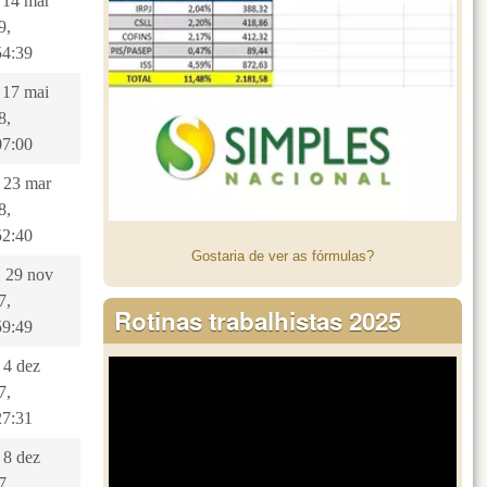
, 14 mar
9,
54:39
, 17 mai
8,
07:00
, 23 mar
8,
52:40
Gostaria de ver as fórmulas?
, 29 nov
7,
Rotinas trabalhistas 2025
59:49
 4 dez
7,
27:31
 8 dez
7,