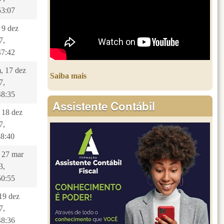
53:07
 9 dez
7,
47:42
, 17 dez
Saiba mais
7,
48:35
Assistente Contábil
, 18 dez
7,
48:40
, 27 mar
3,
50:55
 19 dez
7,
48:36