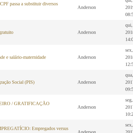
qui
PF passa a substituir diversos
Anderson
201
08:
qui
ratuito
Anderson
201
14:
sex
de e salário-maternidade
Anderson
201
12:
qua
ração Social (PIS)
Anderson
201
09:
seg,
IRO / GRATIFICAÇÃO
Anderson
201
10:
sex,
REGATÍCIO: Empregados versus
Anderson
201