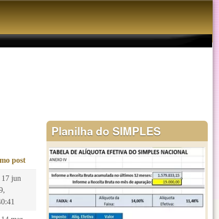
Planilha do SIMPLES
imo post
 17 jun
9,
40:41