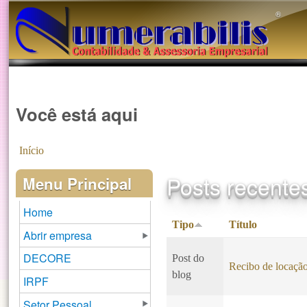
®️
Você está aqui
Início
Posts recente
Menu Principal
Home
Tipo
Título
Abrir empresa
DECORE
Post do
Recibo de locaçã
blog
IRPF
Setor Pessoal