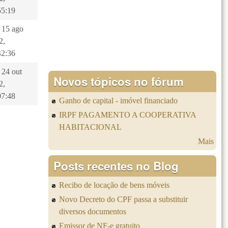
55:19
, 15 ago
2,
42:36
 24 out
Novos tópicos no fórum
2,
07:48
Ganho de capital - imóvel financiado
IRPF PAGAMENTO A COOPERATIVA
HABITACIONAL
Mais
Posts recentes no Blog
Recibo de locação de bens móveis
Novo Decreto do CPF passa a substituir
diversos documentos
Emissor de NF-e gratuito