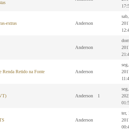
tas
17:
sab,
as-extras
Anderson
201
12:
dom
Anderson
201
21:
seg
e Renda Retido na Fonte
Anderson
201
11:
seg
(VT)
Anderson
1
202
01:
ter,
GTS
Anderson
201
00: