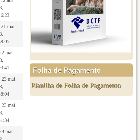
 12 abr
8,
46:23
, 21 mai
8,
48:05
 22 mai
8,
Folha de Pagamento
03:41
, 23 mai
Planilha de Folha de Pagamento
8,
58:04
, 23 mai
8,
51:34
 29 mar
2,