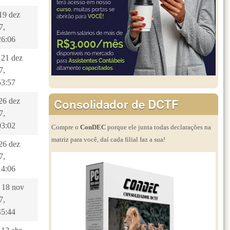
 19 dez
7,
26:06
 21 dez
7,
53:57
Consolidador de DCTF
 26 dez
7,
03:02
Compre o
ConDEC
porque ele junta todas declarações na
matriz para você, daí cada filial faz a sua!
 26 dez
7,
14:06
, 18 nov
7,
45:44