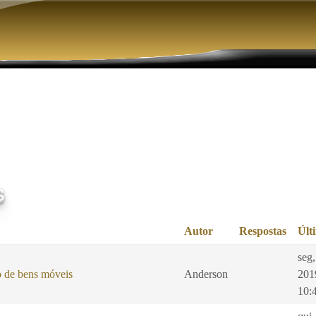
Pular para o conteúdo principal
s
Autor
Respostas
Últ
seg,
o de bens móveis
Anderson
201
10: