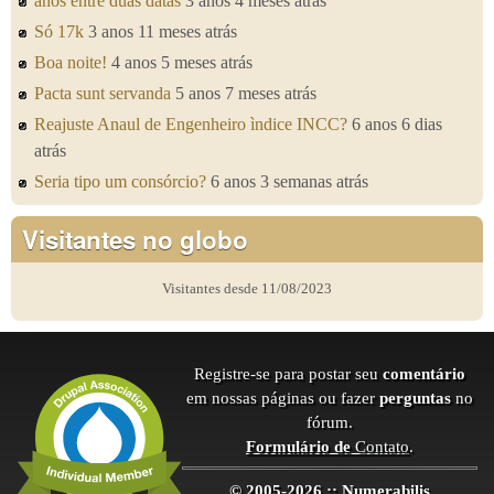
anos entre duas datas
3 anos 4 meses atrás
Só 17k
3 anos 11 meses atrás
Boa noite!
4 anos 5 meses atrás
Pacta sunt servanda
5 anos 7 meses atrás
Reajuste Anaul de Engenheiro ìndice INCC?
6 anos 6 dias
atrás
Seria tipo um consórcio?
6 anos 3 semanas atrás
Visitantes no globo
Visitantes desde 11/08/2023
Registre-se para postar seu
comentário
em nossas páginas ou fazer
perguntas
no
fórum.
Formulário de
Contato
.
© 2005-2026 :: Numerabilis