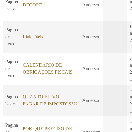
Página
n
DECORE
Anderson
básica
2
1
s
Página
n
de
Links úteis
Anderson
2
livro
1
s
Página
CALENDÁRIO DE
n
de
Anderson
OBRIGAÇÕES FISCAIS
2
livro
1
s
Página
QUANTO EU VOU
n
Anderson
básica
PAGAR DE IMPOSTOS???
2
1
s
Página
POR QUE PRECISO DE
n