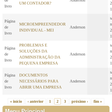
de
Anderson
UM CONTADOR?
2
livro
1
s
Página
MICROEMPREENDEDOR
n
de
Anderson
INDIVIDUAL - MEI
2
livro
1
PROBLEMAS E
s
Página
SOLUÇÕES DA
n
de
Anderson
ADMINISTRAÇÃO DA
2
livro
PEQUENA EMPRESA
1
s
Página
DOCUMENTOS
n
de
NECESSÁRIOS PARA
Anderson
2
livro
ABRIR UMA EMPRESA
1
« início
‹ anterior
1
2
3
próximo ›
fim »
Páginas
Menu Principal