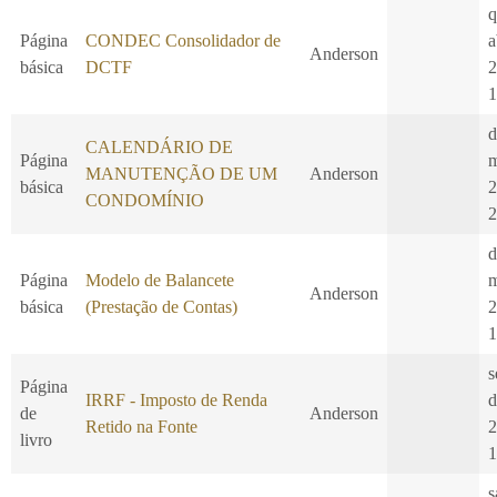
q
Página
CONDEC Consolidador de
a
Anderson
básica
DCTF
2
1
d
CALENDÁRIO DE
Página
m
MANUTENÇÃO DE UM
Anderson
básica
2
CONDOMÍNIO
2
d
Página
Modelo de Balancete
m
Anderson
básica
(Prestação de Contas)
2
1
s
Página
IRRF - Imposto de Renda
d
de
Anderson
Retido na Fonte
2
livro
1
s