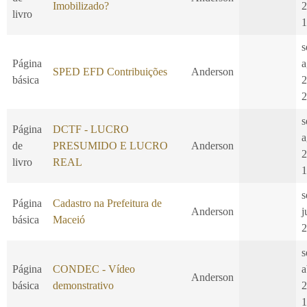
Imobilizado?
2
livro
1
s
Página
a
SPED EFD Contribuições
Anderson
básica
2
2
s
Página
DCTF - LUCRO
a
de
PRESUMIDO E LUCRO
Anderson
2
livro
REAL
1
s
Página
Cadastro na Prefeitura de
Anderson
j
básica
Maceió
2
s
Página
CONDEC - Vídeo
a
Anderson
básica
demonstrativo
2
1