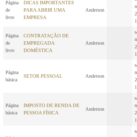
Página
DICAS IMPORTANTES
n
de
PARA ABRIR UMA
Anderson
2
livro
EMPRESA
1
s
Página
CONTRATAÇÃO DE
n
de
EMPREGADA
Anderson
2
livro
DOMÉSTICA
1
s
Página
n
SETOR PESSOAL
Anderson
básica
2
1
s
Página
IMPOSTO DE RENDA DE
n
Anderson
básica
PESSOA FÍSICA
2
1
s