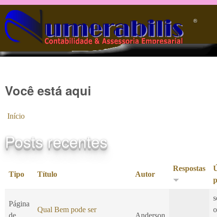
Pular para o conteúdo principal
®️
Você está aqui
Início
Posts recentes
Respostas
Ú
Tipo
Título
Autor
p
s
Página
Qual Bem pode ser
o
de
Anderson