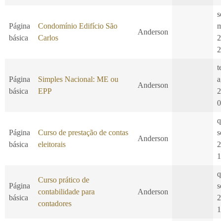
s
Página
Condomínio Edifício São
m
Anderson
básica
Carlos
2
2
t
Página
Simples Nacional: ME ou
a
Anderson
básica
EPP
2
0
q
Página
Curso de prestação de contas
s
Anderson
básica
eleitorais
2
1
q
Curso prático de
Página
s
contabilidade para
Anderson
básica
2
contadores
1