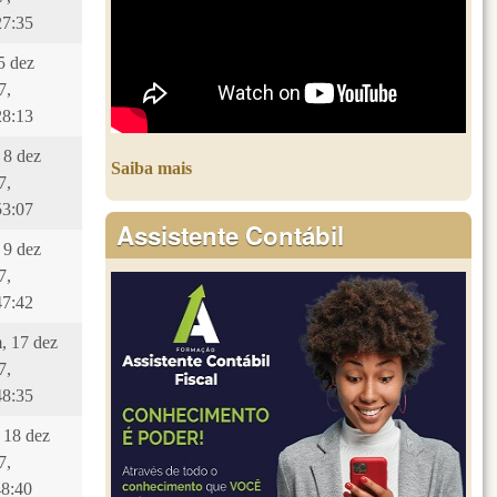
27:35
 5 dez
7,
28:13
 8 dez
Saiba mais
7,
53:07
Assistente Contábil
 9 dez
7,
47:42
, 17 dez
7,
48:35
, 18 dez
7,
48:40