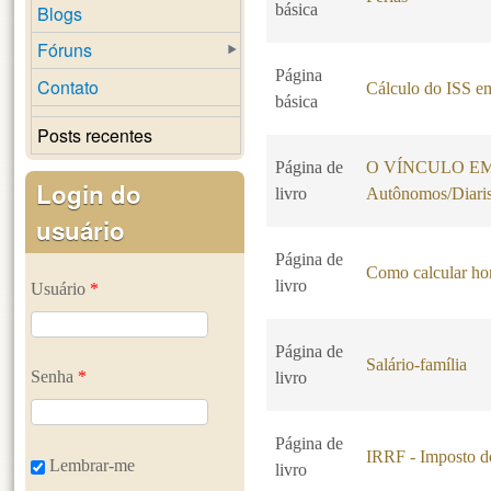
básica
Blogs
Fóruns
Página
Contato
Cálculo do ISS em
básica
Posts recentes
Página de
O VÍNCULO EMP
Login do
livro
Autônomos/Diaris
usuário
Página de
Como calcular hor
livro
Usuário
*
Página de
Salário-família
Senha
*
livro
Página de
IRRF - Imposto d
Lembrar-me
livro