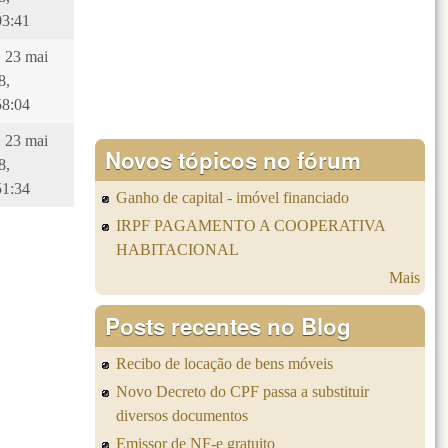
03:41
, 23 mai
8,
58:04
, 23 mai
Novos tópicos no fórum
8,
51:34
Ganho de capital - imóvel financiado
IRPF PAGAMENTO A COOPERATIVA
HABITACIONAL
Mais
Posts recentes no Blog
Recibo de locação de bens móveis
Novo Decreto do CPF passa a substituir
diversos documentos
Emissor de NF-e gratuito