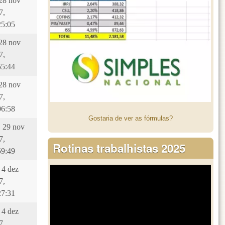
 28 nov
7,
25:05
 28 nov
7,
55:44
 28 nov
7,
06:58
Gostaria de ver as fórmulas?
, 29 nov
7,
Rotinas trabalhistas 2025
59:49
 4 dez
7,
27:31
 4 dez
7,