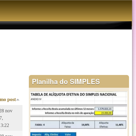
Planilha do SIMPLES
imo post
 28 nov
7,
13:22