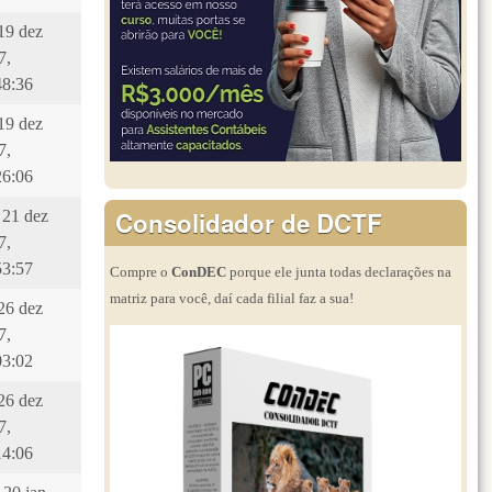
 19 dez
7,
48:36
 19 dez
7,
26:06
Consolidador de DCTF
 21 dez
7,
53:57
Compre o
ConDEC
porque ele junta todas declarações na
matriz para você, daí cada filial faz a sua!
 26 dez
7,
03:02
 26 dez
7,
14:06