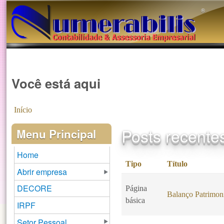
®️
Você está aqui
Início
Posts recente
Menu Principal
Home
Tipo
Título
Abrir empresa
DECORE
Página
Balanço Patrimon
básica
IRPF
Setor Pessoal