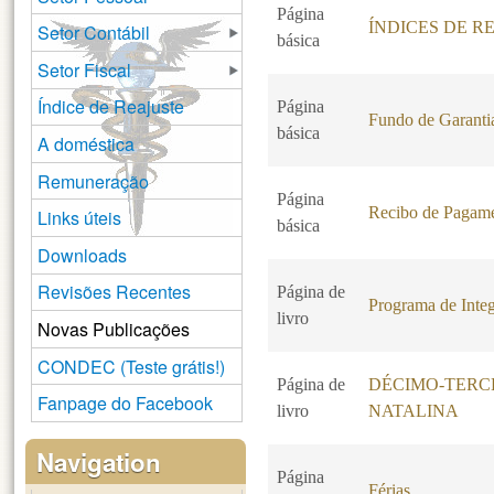
Página
ÍNDICES DE R
Setor Contábil
básica
Setor Fiscal
Índice de Reajuste
Página
Fundo de Garanti
básica
A doméstica
Remuneração
Página
Recibo de Pagam
Links úteis
básica
Downloads
Revisões Recentes
Página de
Programa de Integ
livro
Novas Publicações
CONDEC (Teste grátis!)
Página de
DÉCIMO-TERCE
Fanpage do Facebook
livro
NATALINA
Navigation
Página
Férias