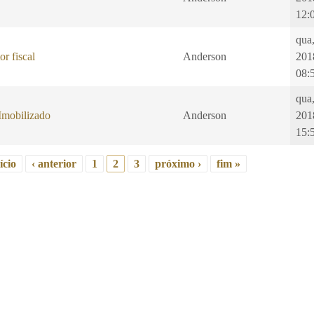
12:
qua
or fiscal
Anderson
201
08:
qua
Imobilizado
Anderson
201
15:
ício
‹ anterior
1
2
3
próximo ›
fim »