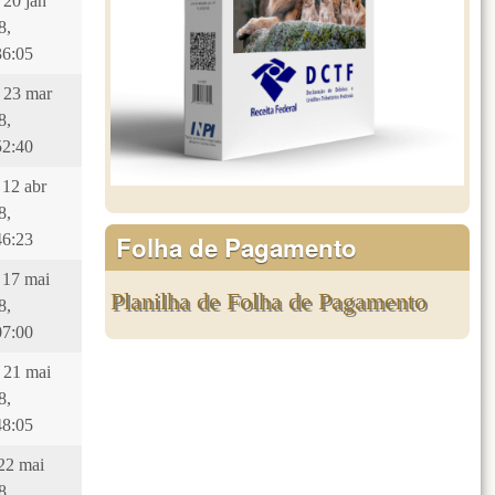
 20 jan
8,
36:05
, 23 mar
8,
52:40
 12 abr
8,
Folha de Pagamento
46:23
, 17 mai
Planilha de Folha de Pagamento
8,
07:00
, 21 mai
8,
48:05
 22 mai
8,