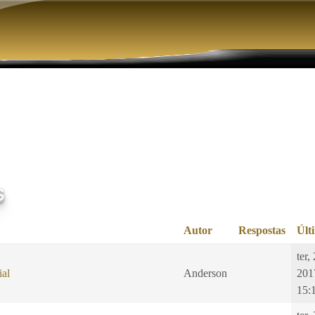
Pular para o conteúdo principal
s
Autor
Respostas
Últ
ter,
ial
Anderson
201
15: