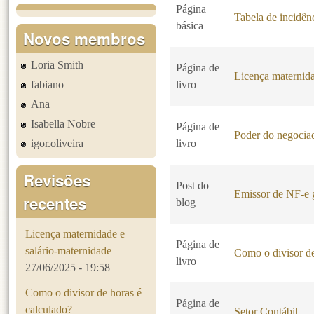
Página
Tabela de incidê
básica
Novos membros
Loria Smith
Página de
Licença maternida
fabiano
livro
Ana
Isabella Nobre
Página de
Poder do negociad
igor.oliveira
livro
Revisões
Post do
Emissor de NF-e g
recentes
blog
Licença maternidade e
Página de
salário-maternidade
Como o divisor de
livro
27/06/2025 - 19:58
Como o divisor de horas é
Página de
calculado?
Setor Contábil