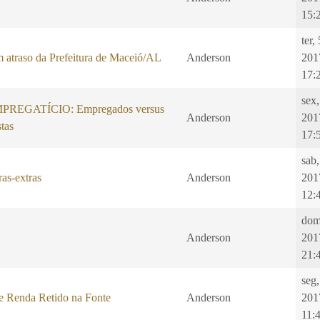
15:
ter,
 atraso da Prefeitura de Maceió/AL
Anderson
201
17:
sex,
REGATÍCIO: Empregados versus
Anderson
201
tas
17:
sab,
as-extras
Anderson
201
12:
dom
Anderson
201
21:
seg
e Renda Retido na Fonte
Anderson
201
11: