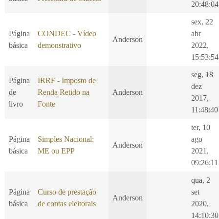
20:48:04
sex, 22
Página
CONDEC - Vídeo
abr
Anderson
básica
demonstrativo
2022,
15:53:54
seg, 18
Página
IRRF - Imposto de
dez
de
Renda Retido na
Anderson
2017,
livro
Fonte
11:48:40
ter, 10
Página
Simples Nacional:
ago
Anderson
básica
ME ou EPP
2021,
09:26:11
qua, 2
Página
Curso de prestação
set
Anderson
básica
de contas eleitorais
2020,
14:10:30