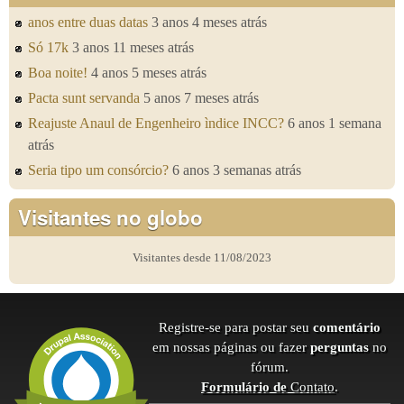
anos entre duas datas
3 anos 4 meses atrás
Só 17k
3 anos 11 meses atrás
Boa noite!
4 anos 5 meses atrás
Pacta sunt servanda
5 anos 7 meses atrás
Reajuste Anaul de Engenheiro ìndice INCC?
6 anos 1 semana
atrás
Seria tipo um consórcio?
6 anos 3 semanas atrás
Visitantes no globo
Visitantes desde 11/08/2023
Registre-se para postar seu
comentário
em nossas páginas ou fazer
perguntas
no
fórum.
Formulário de
Contato
.