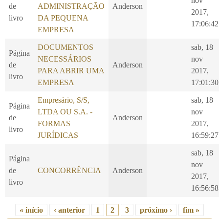
nov
de
ADMINISTRAÇÃO
Anderson
2017,
livro
DA PEQUENA
17:06:42
EMPRESA
DOCUMENTOS
sab, 18
Página
NECESSÁRIOS
nov
de
Anderson
PARA ABRIR UMA
2017,
livro
EMPRESA
17:01:30
Empresário, S/S,
sab, 18
Página
LTDA OU S.A. -
nov
de
Anderson
FORMAS
2017,
livro
JURÍDICAS
16:59:27
sab, 18
Página
nov
de
CONCORRÊNCIA
Anderson
2017,
livro
16:56:58
« início
‹ anterior
1
2
3
próximo ›
fim »