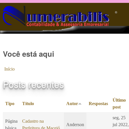
Pular para o conteúdo principal
®️
Você está aqui
Início
Posts recentes
Último
Tipo
Título
Autor
Respostas
post
seg, 25
Página
Cadastro na
Anderson
jul 2022,
básica
Prefeitura de Maceió