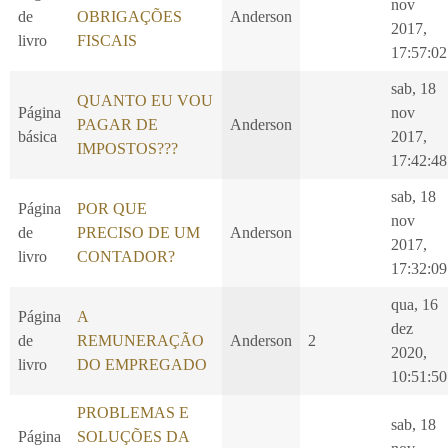
nov
de
OBRIGAÇÕES
Anderson
2017,
livro
FISCAIS
17:57:02
sab, 18
QUANTO EU VOU
Página
nov
PAGAR DE
Anderson
básica
2017,
IMPOSTOS???
17:42:48
sab, 18
Página
POR QUE
nov
de
PRECISO DE UM
Anderson
2017,
livro
CONTADOR?
17:32:09
qua, 16
Página
A
dez
de
REMUNERAÇÃO
Anderson
2
2020,
livro
DO EMPREGADO
10:51:50
PROBLEMAS E
sab, 18
Página
SOLUÇÕES DA