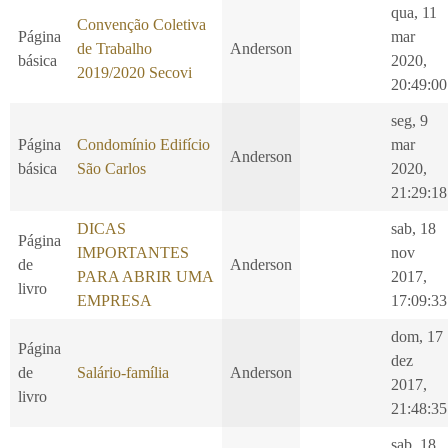
qua, 11
Convenção Coletiva
Página
mar
de Trabalho
Anderson
básica
2020,
2019/2020 Secovi
20:49:00
seg, 9
Página
Condomínio Edifício
mar
Anderson
básica
São Carlos
2020,
21:29:18
DICAS
sab, 18
Página
IMPORTANTES
nov
de
Anderson
PARA ABRIR UMA
2017,
livro
EMPRESA
17:09:33
dom, 17
Página
dez
de
Salário-família
Anderson
2017,
livro
21:48:35
sab, 18