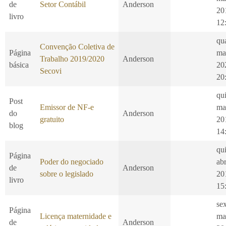
de
Setor Contábil
Anderson
20
livro
12
qu
Convenção Coletiva de
Página
ma
Trabalho 2019/2020
Anderson
básica
20
Secovi
20
qui
Post
Emissor de NF-e
ma
do
Anderson
gratuito
20
blog
14
qui
Página
Poder do negociado
ab
de
Anderson
sobre o legislado
20
livro
15
se
Página
Licença maternidade e
ma
de
Anderson