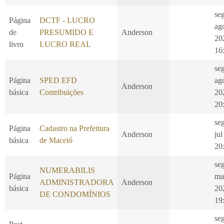
se
Página
DCTF - LUCRO
ag
de
PRESUMIDO E
Anderson
20
livro
LUCRO REAL
16
se
Página
SPED EFD
ag
Anderson
básica
Contribuições
20
20
se
Página
Cadastro na Prefeitura
Anderson
jul
básica
de Maceió
20
seg
NUMERABILIS
Página
ma
ADMINISTRADORA
Anderson
básica
20
DE CONDOMÍNIOS
19
se