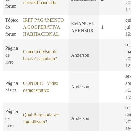
imóvel financiado
20
fórum
17
Tópico
IRPF PAGAMENTO
qui
EMANUEL
do
A COOPERATIVA
1
jul
ABENSUR
fórum
HABITACIONAL
19
se
Página
Como o divisor de
ma
de
Anderson
horas é calculado?
20
livro
12
se
Página
CONDEC - Vídeo
ab
Anderson
básica
demonstrativo
20
15
se
Página
Qual Bem pode ser
ou
de
Anderson
Imobilizado?
20
livro
16