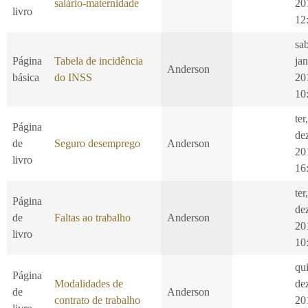
salário-maternidade
20
livro
12
sa
Página
Tabela de incidência
jan
Anderson
básica
do INSS
20
10
ter
Página
de
de
Seguro desemprego
Anderson
20
livro
16
ter
Página
de
de
Faltas ao trabalho
Anderson
20
livro
10
qui
Página
Modalidades de
de
de
Anderson
contrato de trabalho
20