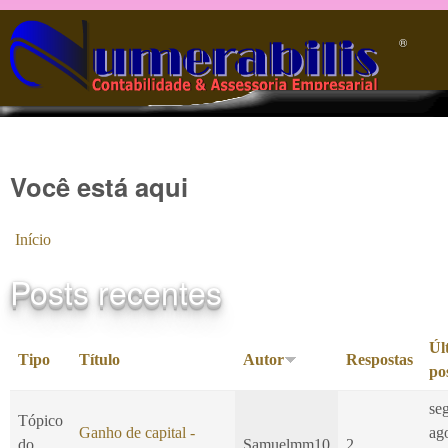
Pular para o conteúdo principal
®️
Você está aqui
Início
Posts recentes
Úl
Tipo
Título
Autor
Respostas
po
se
Tópico
Ganho de capital -
ag
do
Samuelmm10
2