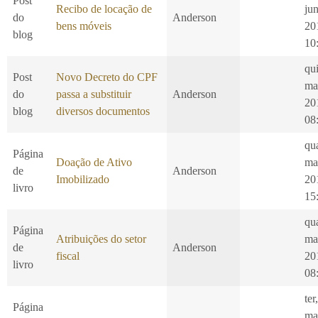
Post
Recibo de locação de
ju
do
Anderson
bens móveis
20
blog
10
qui
Post
Novo Decreto do CPF
ma
do
passa a substituir
Anderson
20
blog
diversos documentos
08
qu
Página
Doação de Ativo
ma
de
Anderson
Imobilizado
20
livro
15
qu
Página
Atribuições do setor
ma
de
Anderson
fiscal
20
livro
08
ter
Página
ma