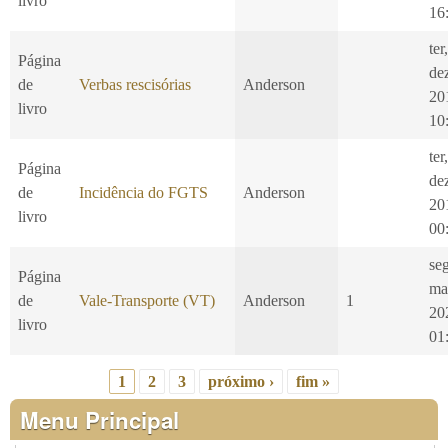
livro
16
ter
Página
de
de
Verbas rescisórias
Anderson
20
livro
10
ter
Página
de
de
Incidência do FGTS
Anderson
20
livro
00
se
Página
ma
de
Vale-Transporte (VT)
Anderson
1
20
livro
01
1
2
3
próximo ›
fim »
Páginas
Menu Principal