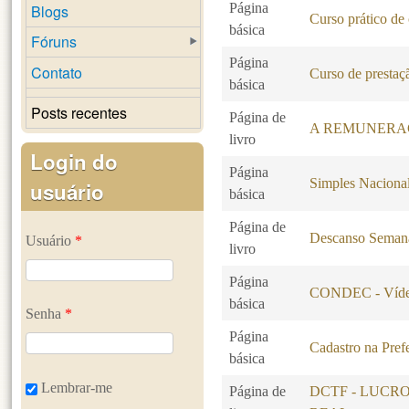
Página
Blogs
Curso prático de
básica
Fóruns
Página
Contato
Curso de prestaçã
básica
Posts recentes
Página de
A REMUNERA
livro
Login do
Página
Simples Naciona
usuário
básica
Página de
Descanso Seman
Usuário
*
livro
Página
CONDEC - Vídeo
básica
Senha
*
Página
Cadastro na Pref
básica
Lembrar-me
Página de
DCTF - LUCR