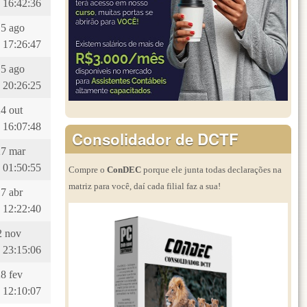
 16:42:36
15 ago
 17:26:47
15 ago
 20:26:25
24 out
 16:07:48
Consolidador de DCTF
27 mar
 01:50:55
Compre o
ConDEC
porque ele junta todas declarações na
matriz para você, daí cada filial faz a sua!
17 abr
 12:22:40
12 nov
 23:15:06
28 fev
 12:10:07