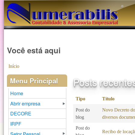
®️
Você está aqui
Início
Posts recente
Menu Principal
Home
Tipo
Título
Abrir empresa
Post do
Novo Decreto do 
DECORE
blog
diversos docume
IRPF
Post do
Recibo de locaçã
Setor Pessoal