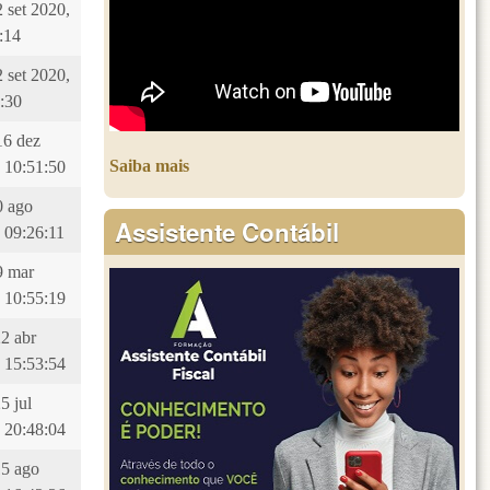
2 set 2020,
:14
2 set 2020,
:30
16 dez
Saiba mais
 10:51:50
10 ago
Assistente Contábil
 09:26:11
29 mar
 10:55:19
22 abr
 15:53:54
5 jul
 20:48:04
15 ago