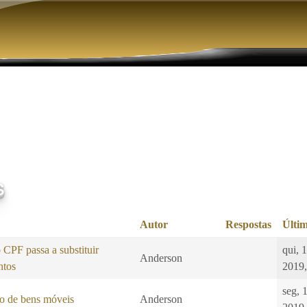
Pular para o conteúdo principal
s
Autor
Respostas
Últim
CPF passa a substituir
qui, 
Anderson
ntos
2019,
seg, 
o de bens móveis
Anderson