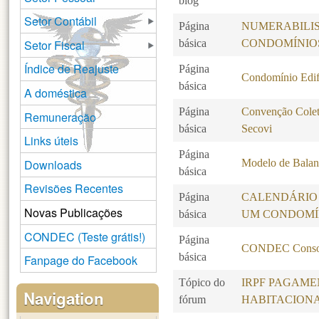
blog
Setor Contábil
Página
NUMERABILI
Setor Fiscal
básica
CONDOMÍNIO
Índice de Reajuste
Página
Condomínio Edif
básica
A doméstica
Página
Convenção Colet
Remuneração
básica
Secovi
Links úteis
Página
Downloads
Modelo de Balanc
básica
Revisões Recentes
Página
CALENDÁRIO
Novas Publicações
básica
UM CONDOMÍ
CONDEC (Teste grátis!)
Página
CONDEC Consol
básica
Fanpage do Facebook
Tópico do
IRPF PAGAME
Navigation
fórum
HABITACION