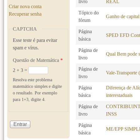
livro
REAL
Criar nova conta
Tópico do
Recuperar senha
Ganho de capital
fórum
CAPTCHA
Página
SPED EFD Contr
básica
Esse teste é para evitar
spam e vírus.
Página de
Qual Bem pode s
livro
Questão de Matemática
*
Página de
2 + 3 =
Vale-Transporte
livro
Resolva este problema
matemático simples e digite
Página
Diferença de Alí
o resultado. Por exemplo
básica
interestaduais
para 1+3, digite 4.
Página de
CONTRIBUINT
livro
INSS
Página
ME/EPP SIMP
básica