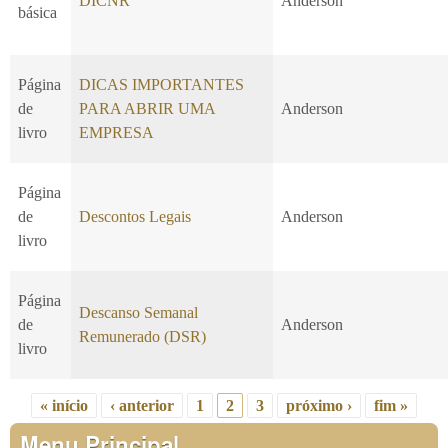
DICNR
Anderson
básica
Página
DICAS IMPORTANTES
de
PARA ABRIR UMA
Anderson
livro
EMPRESA
Página
de
Descontos Legais
Anderson
livro
Página
Descanso Semanal
de
Anderson
Remunerado (DSR)
livro
« início
‹ anterior
1
2
3
próximo ›
fim »
Páginas
Menu Principal