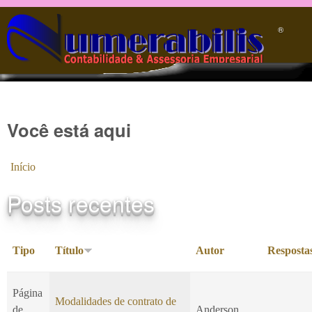
Pular para o conteúdo principal
®️
Você está aqui
Início
Posts recentes
Tipo
Título
Autor
Resposta
Página
Modalidades de contrato de
de
Anderson