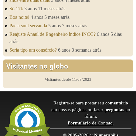
anos entre duas datas
3 anos 4 meses atrás
Só 17k
3 anos 11 meses atrás
Boa noite!
4 anos 5 meses atrás
Pacta sunt servanda
5 anos 7 meses atrás
Reajuste Anaul de Engenheiro ìndice INCC?
6 anos 5 dias
atrás
Seria tipo um consórcio?
6 anos 3 semanas atrás
Visitantes no globo
Visitantes desde 11/08/2023
Registre-se para postar seu
comentário
em nossas páginas ou fazer
perguntas
no
fórum.
Formulário de
Contato
.
© 2005-2026 :: Numerabilis