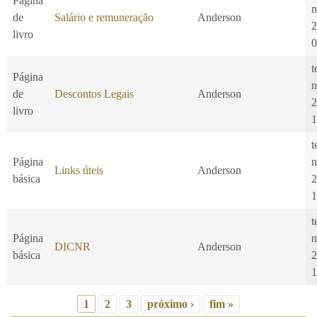
Página
n
de
Salário e remuneração
Anderson
2
livro
0
t
Página
n
de
Descontos Legais
Anderson
2
livro
1
t
Página
n
Links úteis
Anderson
básica
2
1
t
Página
n
DICNR
Anderson
básica
2
1
1
2
3
próximo ›
fim »