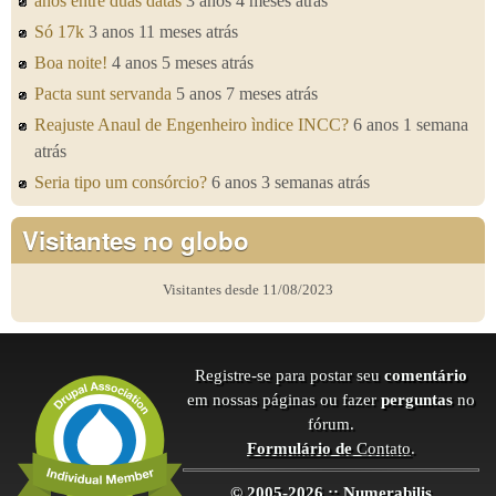
anos entre duas datas
3 anos 4 meses atrás
Só 17k
3 anos 11 meses atrás
Boa noite!
4 anos 5 meses atrás
Pacta sunt servanda
5 anos 7 meses atrás
Reajuste Anaul de Engenheiro ìndice INCC?
6 anos 1 semana
atrás
Seria tipo um consórcio?
6 anos 3 semanas atrás
Visitantes no globo
Visitantes desde 11/08/2023
Registre-se para postar seu
comentário
em nossas páginas ou fazer
perguntas
no
fórum.
Formulário de
Contato
.
© 2005-2026 :: Numerabilis