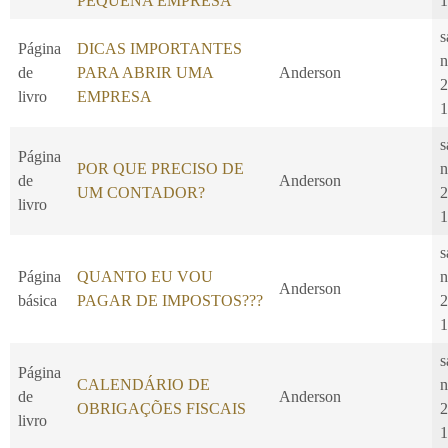
PEQUENA EMPRESA
1
s
Página
DICAS IMPORTANTES
n
de
PARA ABRIR UMA
Anderson
2
livro
EMPRESA
1
s
Página
POR QUE PRECISO DE
n
de
Anderson
UM CONTADOR?
2
livro
1
s
Página
QUANTO EU VOU
n
Anderson
básica
PAGAR DE IMPOSTOS???
2
1
s
Página
CALENDÁRIO DE
n
de
Anderson
OBRIGAÇÕES FISCAIS
2
livro
1