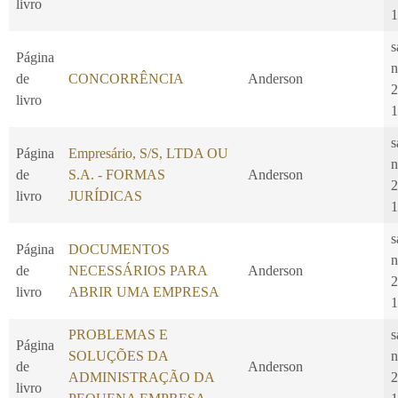
livro
1
s
Página
n
de
CONCORRÊNCIA
Anderson
2
livro
1
s
Página
Empresário, S/S, LTDA OU
n
de
S.A. - FORMAS
Anderson
2
livro
JURÍDICAS
1
s
Página
DOCUMENTOS
n
de
NECESSÁRIOS PARA
Anderson
2
livro
ABRIR UMA EMPRESA
1
PROBLEMAS E
s
Página
SOLUÇÕES DA
n
de
Anderson
ADMINISTRAÇÃO DA
2
livro