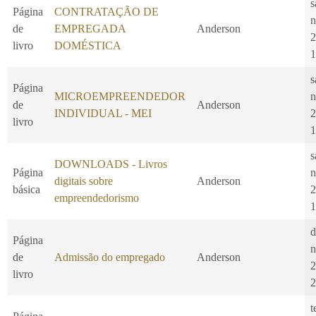
s
Página
CONTRATAÇÃO DE
n
de
EMPREGADA
Anderson
2
livro
DOMÉSTICA
1
s
Página
MICROEMPREENDEDOR
n
de
Anderson
INDIVIDUAL - MEI
2
livro
1
s
DOWNLOADS - Livros
Página
n
digitais sobre
Anderson
básica
2
empreendedorismo
1
d
Página
n
de
Admissão do empregado
Anderson
2
livro
2
t