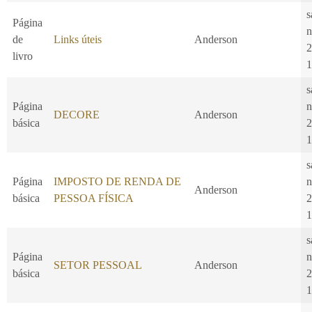
s
Página
n
de
Links úteis
Anderson
2
livro
1
s
Página
n
DECORE
Anderson
básica
2
1
s
Página
IMPOSTO DE RENDA DE
n
Anderson
básica
PESSOA FÍSICA
2
1
s
Página
n
SETOR PESSOAL
Anderson
básica
2
1