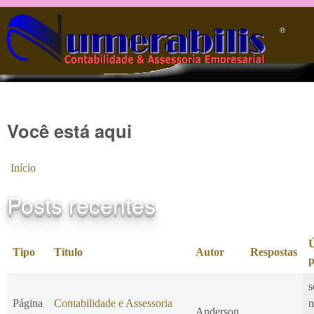
Pular para o conteúdo principal
®️
Você está aqui
Início
Posts recentes
Ú
Tipo
Título
Autor
Respostas
p
s
Página
Contabilidade e Assessoria
n
Anderson