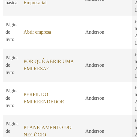
básica
Empresarial
2
1
s
Página
n
de
Abrir empresa
Anderson
2
livro
1
s
Página
POR QUÊ ABRIR UMA
n
de
Anderson
EMPRESA?
2
livro
1
s
Página
PERFIL DO
n
de
Anderson
EMPREENDEDOR
2
livro
1
s
Página
PLANEJAMENTO DO
n
de
Anderson
NEGÓCIO
2