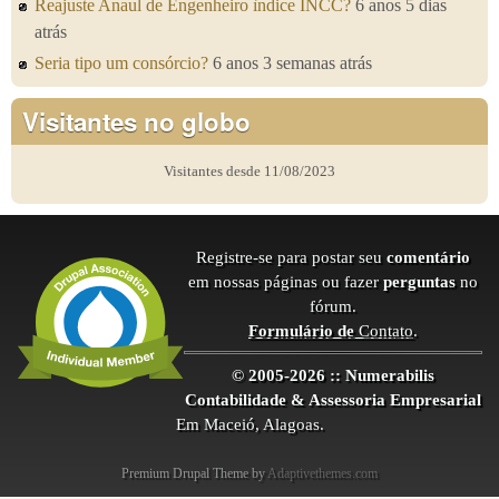
Reajuste Anaul de Engenheiro ìndice INCC?
6 anos 5 dias
atrás
Seria tipo um consórcio?
6 anos 3 semanas atrás
Visitantes no globo
Visitantes desde 11/08/2023
Registre-se para postar seu
comentário
em nossas páginas ou fazer
perguntas
no
fórum.
Formulário de
Contato
.
© 2005-2026 :: Numerabilis
Contabilidade & Assessoria Empresarial
Em Maceió, Alagoas.
Premium Drupal Theme by
Adaptivethemes.com