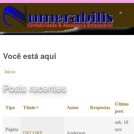
Pular para o conteúdo principal
®️
Você está aqui
Início
Posts recentes
Último
Tipo
Título
Autor
Respostas
post
sab, 18
Página
nov
DECORE
Anderson