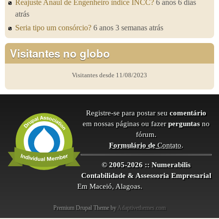
Reajuste Anaul de Engenheiro ìndice INCC?
6 anos 6 dias
atrás
Seria tipo um consórcio?
6 anos 3 semanas atrás
Visitantes no globo
Visitantes desde 11/08/2023
Registre-se para postar seu
comentário
em nossas páginas ou fazer
perguntas
no
fórum.
Formulário de
Contato
.
© 2005-2026 :: Numerabilis
Contabilidade & Assessoria Empresarial
Em Maceió, Alagoas.
Premium Drupal Theme by
Adaptivethemes.com