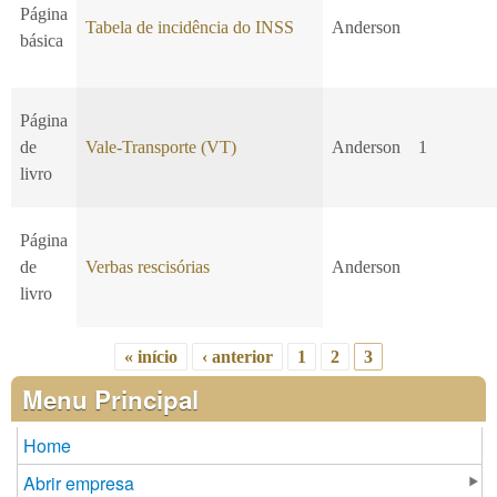
Página
Tabela de incidência do INSS
Anderson
básica
Página
de
Vale-Transporte (VT)
Anderson
1
livro
Página
de
Verbas rescisórias
Anderson
livro
« início
‹ anterior
1
2
3
Páginas
Menu Principal
Home
Abrir empresa