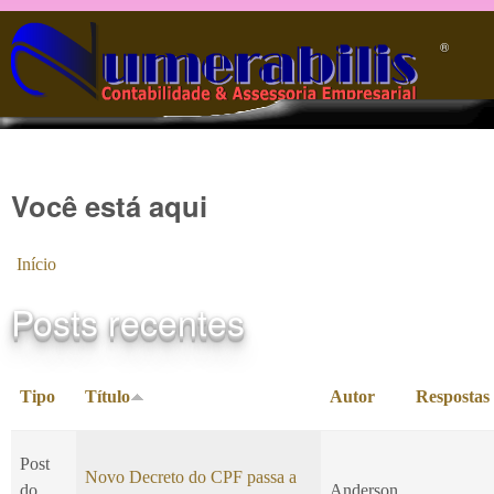
Pular para o conteúdo principal
®️
Você está aqui
Início
Posts recentes
Tipo
Título
Autor
Respostas
Post
Novo Decreto do CPF passa a
do
Anderson