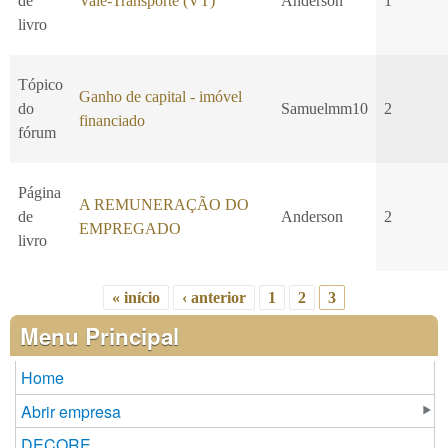
de
Vale-Transporte (VT)
Anderson
1
livro
Tópico
Ganho de capital - imóvel
do
Samuelmm10
2
financiado
fórum
Página
A REMUNERAÇÃO DO
de
Anderson
2
EMPREGADO
livro
« início
‹ anterior
1
2
3
Páginas
Menu Principal
Home
Abrir empresa
DECORE