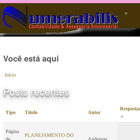
Pular para o conteúdo principal
®️
Você está aqui
Início
Posts recentes
Resposta
Tipo
Título
Autor
Página
PLANEJAMENTO DO
de
Anderson