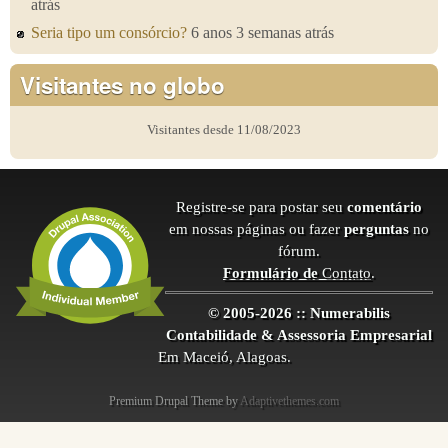
atrás
Seria tipo um consórcio?
6 anos 3 semanas atrás
Visitantes no globo
Visitantes desde 11/08/2023
Registre-se para postar seu
comentário
em nossas páginas ou fazer
perguntas
no
fórum.
Formulário de
Contato
.
© 2005-2026 :: Numerabilis
Contabilidade & Assessoria Empresarial
Em Maceió, Alagoas.
Premium Drupal Theme by
Adaptivethemes.com