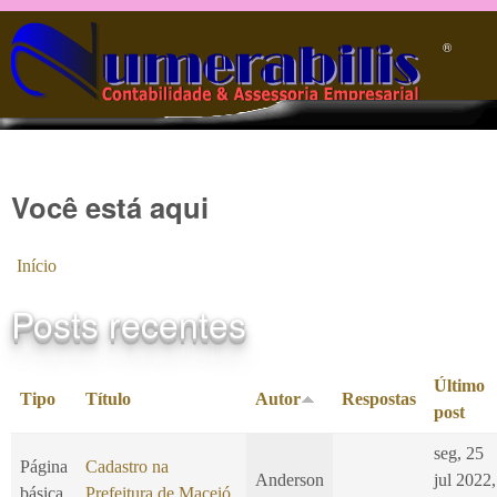
Pular para o conteúdo principal
®️
Você está aqui
Início
Posts recentes
Último
Tipo
Título
Autor
Respostas
post
seg, 25
Página
Cadastro na
Anderson
jul 2022,
básica
Prefeitura de Maceió