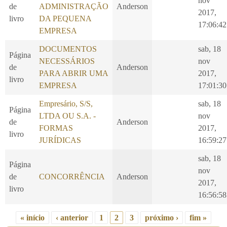
nov
de
ADMINISTRAÇÃO
Anderson
2017,
livro
DA PEQUENA
17:06:42
EMPRESA
DOCUMENTOS
sab, 18
Página
NECESSÁRIOS
nov
de
Anderson
PARA ABRIR UMA
2017,
livro
EMPRESA
17:01:30
Empresário, S/S,
sab, 18
Página
LTDA OU S.A. -
nov
de
Anderson
FORMAS
2017,
livro
JURÍDICAS
16:59:27
sab, 18
Página
nov
de
CONCORRÊNCIA
Anderson
2017,
livro
16:56:58
« início
‹ anterior
1
2
3
próximo ›
fim »