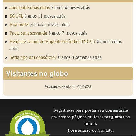
anos entre duas datas
3 anos 4 meses atrás
Só 17k
3 anos 11 meses atrás
Boa noite!
4 anos 5 meses atrás
Pacta sunt servanda
5 anos 7 meses atrás
Reajuste Anaul de Engenheiro ìndice INCC?
6 anos 5 dias
atrás
Seria tipo um consórcio?
6 anos 3 semanas atrás
Visitantes no globo
Visitantes desde 11/08/2023
Registre-se para postar seu
comentário
em nossas páginas ou fazer
perguntas
no
fórum.
Formulário de
Contato
.