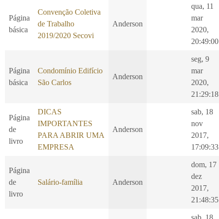
qua, 11
Convenção Coletiva
Página
mar
de Trabalho
Anderson
básica
2020,
2019/2020 Secovi
20:49:00
seg, 9
Página
Condomínio Edifício
mar
Anderson
básica
São Carlos
2020,
21:29:18
DICAS
sab, 18
Página
IMPORTANTES
nov
de
Anderson
PARA ABRIR UMA
2017,
livro
EMPRESA
17:09:33
dom, 17
Página
dez
de
Salário-família
Anderson
2017,
livro
21:48:35
sab, 18