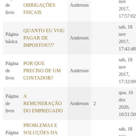
nov
de
OBRIGAÇÕES
Anderson
2017,
livro
FISCAIS
17:57:02
sab, 18
QUANTO EU VOU
Página
nov
PAGAR DE
Anderson
básica
2017,
IMPOSTOS???
17:42:48
sab, 18
Página
POR QUE
nov
de
PRECISO DE UM
Anderson
2017,
livro
CONTADOR?
17:32:09
qua, 16
Página
A
dez
de
REMUNERAÇÃO
Anderson
2
2020,
livro
DO EMPREGADO
10:51:50
PROBLEMAS E
sab, 18
Página
SOLUÇÕES DA