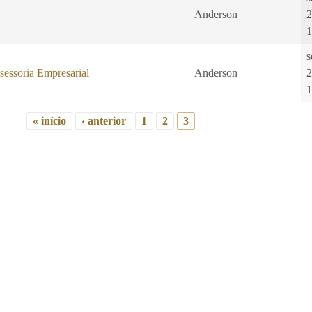
Anderson
2
1
s
sessoria Empresarial
Anderson
2
1
« início
‹ anterior
1
2
3