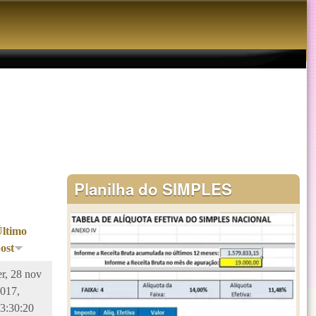
Planilha do SIMPLES
Último
ost
er, 28 nov
017,
3:30:20