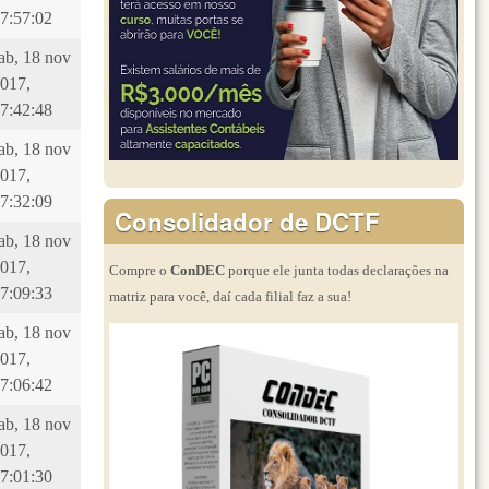
7:57:02
ab, 18 nov
017,
7:42:48
ab, 18 nov
017,
7:32:09
Consolidador de DCTF
ab, 18 nov
017,
Compre o
ConDEC
porque ele junta todas declarações na
7:09:33
matriz para você, daí cada filial faz a sua!
ab, 18 nov
017,
7:06:42
ab, 18 nov
017,
7:01:30