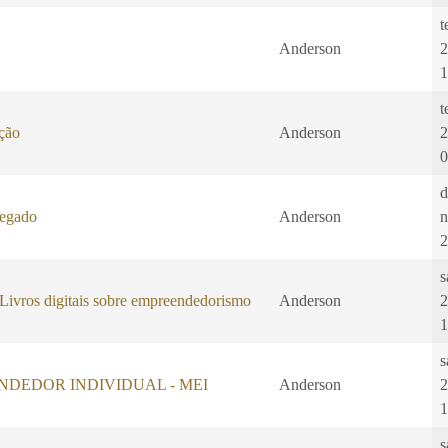
t
Anderson
2
1
t
ação
Anderson
2
0
d
regado
Anderson
n
2
s
os digitais sobre empreendedorismo
Anderson
2
1
s
DEDOR INDIVIDUAL - MEI
Anderson
2
1
s