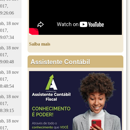
017,
9:26:06
ab, 18 nov
017,
9:07:34
Saiba mais
ab, 18 nov
017,
Assistente Contábil
9:00:48
ab, 18 nov
017,
8:48:54
ab, 18 nov
017,
8:39:15
ab, 18 nov
017,