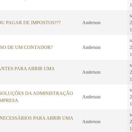
1
s
U PAGAR DE IMPOSTOS???
Anderson
2
1
s
ISO DE UM CONTADOR?
Anderson
2
1
s
ANTES PARA ABRIR UMA
Anderson
2
1
s
SOLUÇÕES DA ADMINISTRAÇÃO
Anderson
2
EMPRESA
1
s
ECESSÁRIOS PARA ABRIR UMA
Anderson
2
1