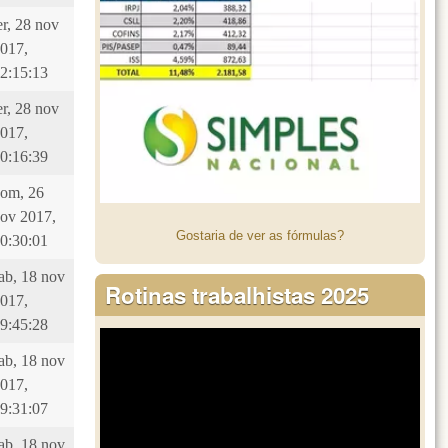
er, 28 nov
017,
2:15:13
er, 28 nov
017,
0:16:39
om, 26
ov 2017,
Gostaria de ver as fórmulas?
0:30:01
ab, 18 nov
Rotinas trabalhistas 2025
017,
9:45:28
ab, 18 nov
017,
9:31:07
ab, 18 nov