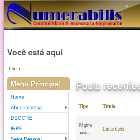
®️
Você está aqui
Início
Posts recente
Menu Principal
Home
Tipo
Título
Abrir empresa
DECORE
Página
IRPF
Links úteis
básica
Setor Pessoal