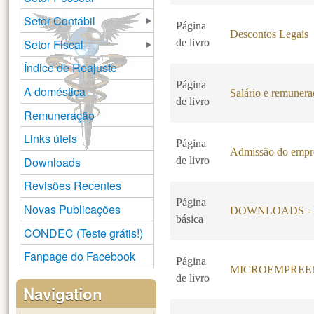
Setor Contábil
Página
Descontos Legais
Setor Fiscal
de livro
Índice de Reajuste
Página
A doméstica
Salário e remuner
de livro
Remuneração
Links úteis
Página
Admissão do emp
Downloads
de livro
Revisões Recentes
Página
Novas Publicações
DOWNLOADS - Livr
básica
CONDEC (Teste grátis!)
Fanpage do Facebook
Página
MICROEMPREEN
de livro
Navigation