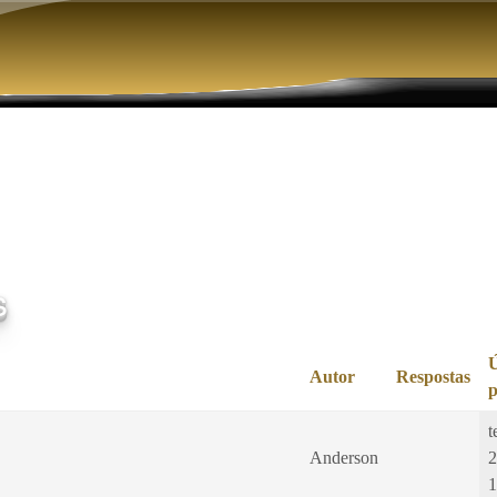
Pular para o conteúdo principal
s
Autor
Respostas
p
t
Anderson
2
1