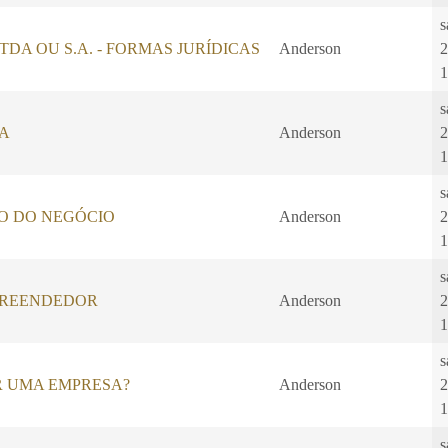
s
, LTDA OU S.A. - FORMAS JURÍDICAS
Anderson
2
1
s
A
Anderson
2
1
s
O DO NEGÓCIO
Anderson
2
1
s
PREENDEDOR
Anderson
2
1
s
R UMA EMPRESA?
Anderson
2
1
s