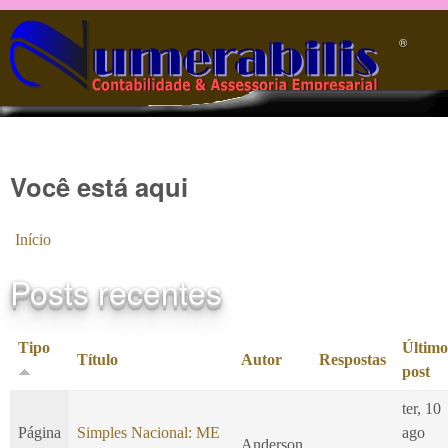
Pular para o conteúdo principal
®️
Você está aqui
Início
Posts recentes
Tipo
Último
Título
Autor
Respostas
post
ter, 10
Página
Simples Nacional: ME
ago
Anderson