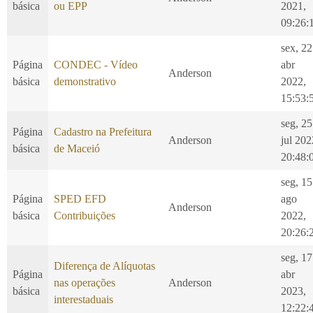
básica
ou EPP
2021,
09:26:
sex, 22
Página
CONDEC - Vídeo
abr
Anderson
básica
demonstrativo
2022,
15:53:
seg, 25
Página
Cadastro na Prefeitura
Anderson
jul 202
básica
de Maceió
20:48:
seg, 15
Página
SPED EFD
ago
Anderson
básica
Contribuições
2022,
20:26:
seg, 17
Diferença de Alíquotas
Página
abr
nas operações
Anderson
básica
2023,
interestaduais
12:22: