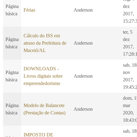
Página
dez
Férias
Anderson
básica
2017,
15:27:
ter, 5
Cálculo do ISS em
Página
dez
atraso da Prefeitura de
Anderson
básica
2017,
Maceió/AL
17:28:
sab, 18
DOWNLOADS -
Página
nov
Livros digitais sobre
Anderson
básica
2017,
empreendedorismo
19:45:
dom, 1
Página
Modelo de Balancete
mar
Anderson
básica
(Prestação de Contas)
2020,
18:43:
sab, 18
IMPOSTO DE