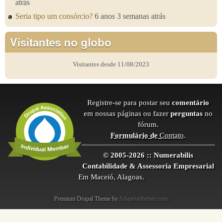
atrás
Seria tipo um consórcio?
6 anos 3 semanas atrás
Visitantes no globo
Visitantes desde 11/08/2023
Registre-se para postar seu
comentário
em nossas páginas ou fazer
perguntas
no
fórum.
Formulário de
Contato
.
© 2005-2026 :: Numerabilis
Contabilidade & Assessoria Empresarial
Em Maceió, Alagoas.
Premium Drupal Theme by
Adaptivethemes.com