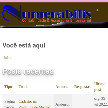
Pular para o conteúdo principal
®️
Você está aqui
Início
Posts recentes
Último
Tipo
Título
Autor
Respostas
post
seg, 25
Página
Cadastro na
Anderson
jul 2022,
básica
Prefeitura de Maceió