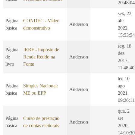
20:48:04
sex, 22
Página
CONDEC - Vídeo
abr
Anderson
básica
demonstrativo
2022,
15:53:54
seg, 18
Página
IRRF - Imposto de
dez
de
Renda Retido na
Anderson
2017,
livro
Fonte
11:48:40
ter, 10
Página
Simples Nacional:
ago
Anderson
básica
ME ou EPP
2021,
09:26:11
qua, 2
Página
Curso de prestação
set
Anderson
básica
de contas eleitorais
2020,
14:10:30