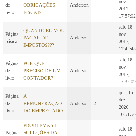
nov
de
OBRIGAÇÕES
Anderson
2017,
livro
FISCAIS
17:57:02
sab, 18
QUANTO EU VOU
Página
nov
PAGAR DE
Anderson
básica
2017,
IMPOSTOS???
17:42:48
sab, 18
Página
POR QUE
nov
de
PRECISO DE UM
Anderson
2017,
livro
CONTADOR?
17:32:09
qua, 16
Página
A
dez
de
REMUNERAÇÃO
Anderson
2
2020,
livro
DO EMPREGADO
10:51:50
PROBLEMAS E
sab, 18
Página
SOLUÇÕES DA