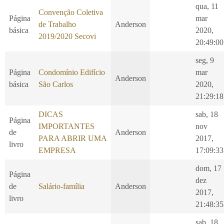
qua, 11
Convenção Coletiva
Página
mar
de Trabalho
Anderson
básica
2020,
2019/2020 Secovi
20:49:00
seg, 9
Página
Condomínio Edifício
mar
Anderson
básica
São Carlos
2020,
21:29:18
DICAS
sab, 18
Página
IMPORTANTES
nov
de
Anderson
PARA ABRIR UMA
2017,
livro
EMPRESA
17:09:33
dom, 17
Página
dez
de
Salário-família
Anderson
2017,
livro
21:48:35
sab, 18