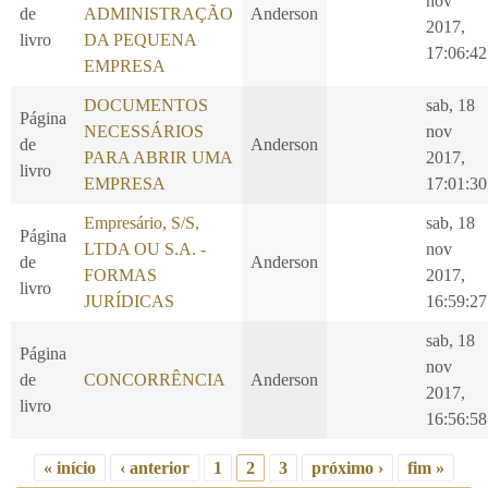
nov
de
ADMINISTRAÇÃO
Anderson
2017,
livro
DA PEQUENA
17:06:42
EMPRESA
DOCUMENTOS
sab, 18
Página
NECESSÁRIOS
nov
de
Anderson
PARA ABRIR UMA
2017,
livro
EMPRESA
17:01:30
Empresário, S/S,
sab, 18
Página
LTDA OU S.A. -
nov
de
Anderson
FORMAS
2017,
livro
JURÍDICAS
16:59:27
sab, 18
Página
nov
de
CONCORRÊNCIA
Anderson
2017,
livro
16:56:58
« início
‹ anterior
1
2
3
próximo ›
fim »