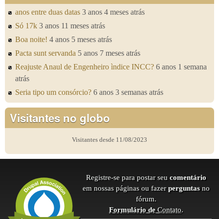
anos entre duas datas
3 anos 4 meses atrás
Só 17k
3 anos 11 meses atrás
Boa noite!
4 anos 5 meses atrás
Pacta sunt servanda
5 anos 7 meses atrás
Reajuste Anaul de Engenheiro ìndice INCC?
6 anos 1 semana
atrás
Seria tipo um consórcio?
6 anos 3 semanas atrás
Visitantes no globo
Visitantes desde 11/08/2023
Registre-se para postar seu
comentário
em nossas páginas ou fazer
perguntas
no
fórum.
Formulário de
Contato
.