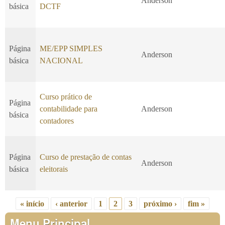
Anderson
básica
DCTF
Página
ME/EPP SIMPLES
Anderson
básica
NACIONAL
Curso prático de
Página
contabilidade para
Anderson
básica
contadores
Página
Curso de prestação de contas
Anderson
básica
eleitorais
« início
‹ anterior
1
2
3
próximo ›
fim »
Páginas
Menu Principal