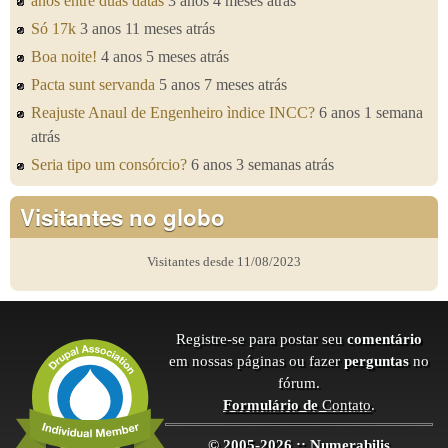
anos entre duas datas
3 anos 4 meses atrás
Só 17k
3 anos 11 meses atrás
Boa noite!
4 anos 5 meses atrás
Pacta sunt servanda
5 anos 7 meses atrás
Reajuste Anaul de Engenheiro ìndice INCC?
6 anos 1 semana
atrás
Seria tipo um consórcio?
6 anos 3 semanas atrás
Visitantes no globo
Visitantes desde 11/08/2023
Registre-se para postar seu
comentário
em nossas páginas ou fazer
perguntas
no
fórum.
Formulário de
Contato
.
© 2005-2026 :: Numerabilis