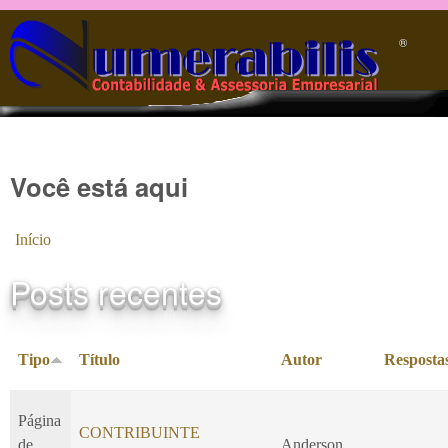
Pular para o conteúdo principal
®️
Você está aqui
Início
Posts recentes
Tipo
Título
Autor
Resposta
Página
CONTRIBUINTE
de
Anderson