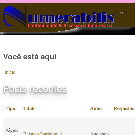
Pular para o conteúdo principal
®️
Você está aqui
Início
Posts recentes
Tipo
Título
Autor
Respostas
Página
Balanço Patrimonial
Anderson