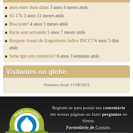
anos entre duas datas
3 anos 4 meses atrás
Só 17k
3 anos 11 meses atrás
Boa noite!
4 anos 5 meses atrás
Pacta sunt servanda
5 anos 7 meses atrás
Reajuste Anaul de Engenheiro ìndice INCC?
6 anos 5 dias
atrás
Seria tipo um consórcio?
6 anos 3 semanas atrás
Visitantes no globo
Visitantes desde 11/08/2023
Registre-se para postar seu
comentário
em nossas páginas ou fazer
perguntas
no
fórum.
Formulário de
Contato
.