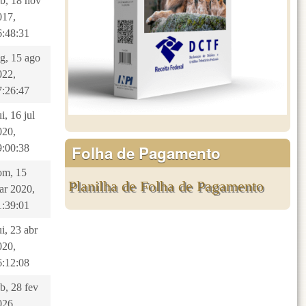
ab, 18 nov
017,
6:48:31
eg, 15 ago
022,
7:26:47
i, 16 jul
020,
Folha de Pagamento
9:00:38
om, 15
Planilha de Folha de Pagamento
ar 2020,
1:39:01
i, 23 abr
020,
6:12:08
b, 28 fev
026,