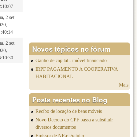
2:10:07
a, 2 set
020,
1:40:14
a, 2 set
Novos tópicos no fórum
020,
4:10:30
Ganho de capital - imóvel financiado
IRPF PAGAMENTO A COOPERATIVA
HABITACIONAL
Mais
Posts recentes no Blog
Recibo de locação de bens móveis
Novo Decreto do CPF passa a substituir
diversos documentos
Emissor de NF-e gratuito