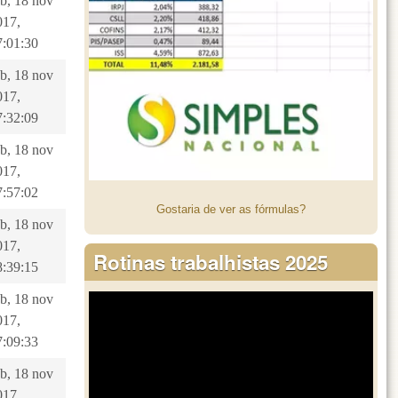
ab, 18 nov
017,
7:01:30
ab, 18 nov
017,
7:32:09
ab, 18 nov
017,
7:57:02
Gostaria de ver as fórmulas?
ab, 18 nov
017,
Rotinas trabalhistas 2025
8:39:15
ab, 18 nov
017,
7:09:33
ab, 18 nov
017,