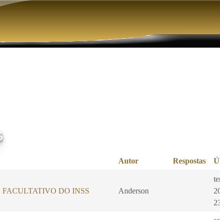
Pular para o conteúdo principal
s
Autor
Respostas
Ú
te
 FACULTATIVO DO INSS
Anderson
2
2