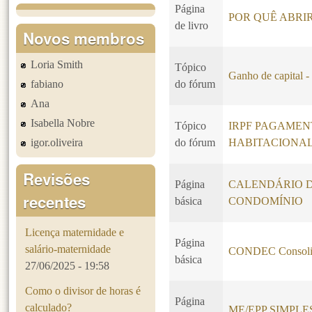
Página
POR QUÊ ABRI
de livro
Novos membros
Loria Smith
Tópico
Ganho de capital -
fabiano
do fórum
Ana
Isabella Nobre
Tópico
IRPF PAGAMEN
igor.oliveira
do fórum
HABITACIONA
Revisões
Página
CALENDÁRIO 
recentes
básica
CONDOMÍNIO
Licença maternidade e
Página
salário-maternidade
CONDEC Consoli
básica
27/06/2025 - 19:58
Como o divisor de horas é
Página
calculado?
ME/EPP SIMPL