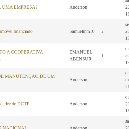
s
R UMA EMPRESA?
Anderson
2
1
s
 imóvel financiado
Samuelmm10
2
2
1
qu
TO A COOPERATIVA
EMANUEL
1
2
L
ABENSUR
1
d
DE MANUTENÇÃO DE UM
Anderson
m
2
qu
dador de DCTF
Anderson
2
1
sa
ES NACIONAL
Anderson
2