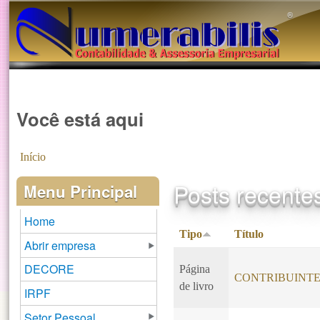
®️
Você está aqui
Início
Posts recente
Menu Principal
Home
Tipo
Título
Abrir empresa
DECORE
Página
CONTRIBUINTE
de livro
IRPF
Setor Pessoal