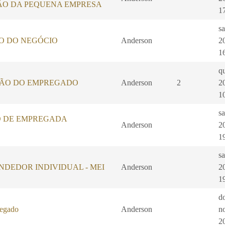
ÃO DA PEQUENA EMPRESA
1
s
O DO NEGÓCIO
Anderson
2
1
q
ÃO DO EMPREGADO
Anderson
2
2
1
s
 DE EMPREGADA
Anderson
2
1
s
DEDOR INDIVIDUAL - MEI
Anderson
2
1
d
regado
Anderson
n
2