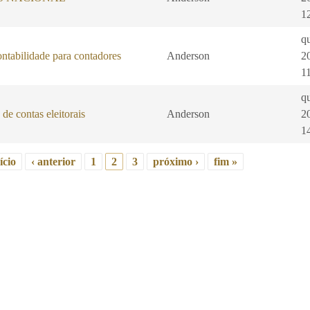
1
qu
ontabilidade para contadores
Anderson
2
1
qu
de contas eleitorais
Anderson
2
1
ício
‹ anterior
1
2
3
próximo ›
fim »