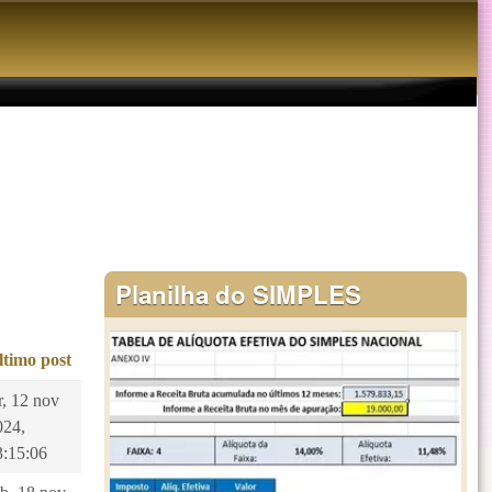
Planilha do SIMPLES
ltimo post
r, 12 nov
024,
3:15:06