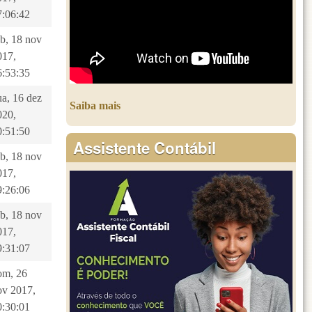
7:06:42
ab, 18 nov
017,
6:53:35
ua, 16 dez
Saiba mais
020,
0:51:50
Assistente Contábil
ab, 18 nov
017,
9:26:06
ab, 18 nov
017,
9:31:07
om, 26
ov 2017,
0:30:01