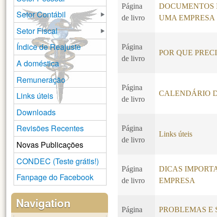
Página
DOCUMENTOS N
Setor Contábil
de livro
UMA EMPRESA
Setor Fiscal
Índice de Reajuste
Página
POR QUE PREC
de livro
A doméstica
Remuneração
Página
CALENDÁRIO D
Links úteis
de livro
Downloads
Revisões Recentes
Página
Links úteis
de livro
Novas Publicações
CONDEC (Teste grátis!)
Página
DICAS IMPORT
Fanpage do Facebook
de livro
EMPRESA
Navigation
Página
PROBLEMAS E 