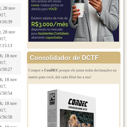
r, 28 nov
017,
0:16:39
r, 28 nov
017,
2:15:13
Consolidador de DCTF
ab, 18 nov
017,
6:59:27
Compre o
ConDEC
porque ele junta todas declarações na
matriz para você, daí cada filial faz a sua!
ab, 18 nov
017,
6:50:54
ab, 18 nov
017,
6:56:58