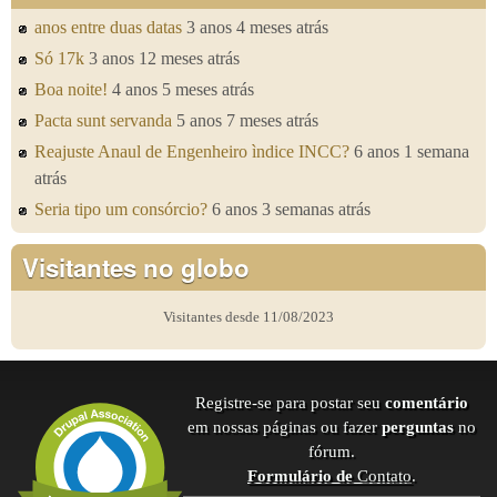
anos entre duas datas
3 anos 4 meses atrás
Só 17k
3 anos 12 meses atrás
Boa noite!
4 anos 5 meses atrás
Pacta sunt servanda
5 anos 7 meses atrás
Reajuste Anaul de Engenheiro ìndice INCC?
6 anos 1 semana
atrás
Seria tipo um consórcio?
6 anos 3 semanas atrás
Visitantes no globo
Visitantes desde 11/08/2023
Registre-se para postar seu
comentário
em nossas páginas ou fazer
perguntas
no
fórum.
Formulário de
Contato
.