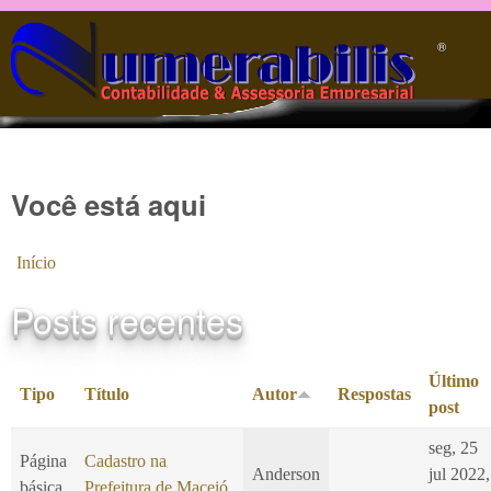
Pular para o conteúdo principal
®️
Você está aqui
Início
Posts recentes
Último
Tipo
Título
Autor
Respostas
post
seg, 25
Página
Cadastro na
Anderson
jul 2022,
básica
Prefeitura de Maceió