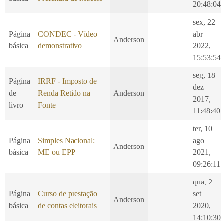
20:48:04
sex, 22
Página
CONDEC - Vídeo
abr
Anderson
básica
demonstrativo
2022,
15:53:54
seg, 18
Página
IRRF - Imposto de
dez
de
Renda Retido na
Anderson
2017,
livro
Fonte
11:48:40
ter, 10
Página
Simples Nacional:
ago
Anderson
básica
ME ou EPP
2021,
09:26:11
qua, 2
Página
Curso de prestação
set
Anderson
básica
de contas eleitorais
2020,
14:10:30