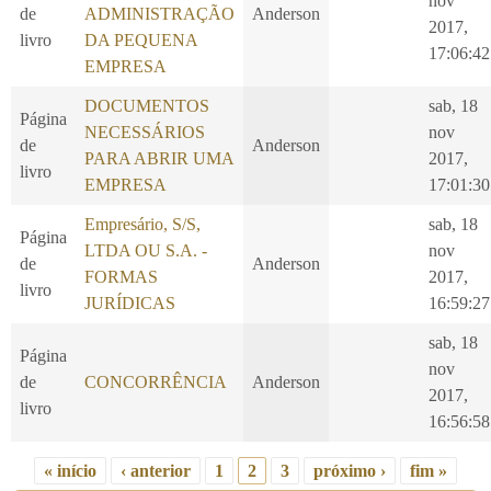
nov
de
ADMINISTRAÇÃO
Anderson
2017,
livro
DA PEQUENA
17:06:42
EMPRESA
DOCUMENTOS
sab, 18
Página
NECESSÁRIOS
nov
de
Anderson
PARA ABRIR UMA
2017,
livro
EMPRESA
17:01:30
Empresário, S/S,
sab, 18
Página
LTDA OU S.A. -
nov
de
Anderson
FORMAS
2017,
livro
JURÍDICAS
16:59:27
sab, 18
Página
nov
de
CONCORRÊNCIA
Anderson
2017,
livro
16:56:58
« início
‹ anterior
1
2
3
próximo ›
fim »