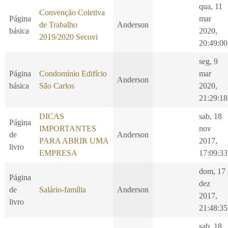
qua, 11
Convenção Coletiva
Página
mar
de Trabalho
Anderson
básica
2020,
2019/2020 Secovi
20:49:00
seg, 9
Página
Condomínio Edifício
mar
Anderson
básica
São Carlos
2020,
21:29:18
DICAS
sab, 18
Página
IMPORTANTES
nov
de
Anderson
PARA ABRIR UMA
2017,
livro
EMPRESA
17:09:33
dom, 17
Página
dez
de
Salário-família
Anderson
2017,
livro
21:48:35
sab, 18