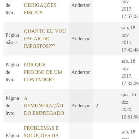
nov
de
OBRIGAÇÕES
Anderson
2017,
livro
FISCAIS
17:57:02
sab, 18
QUANTO EU VOU
Página
nov
PAGAR DE
Anderson
básica
2017,
IMPOSTOS???
17:42:48
sab, 18
Página
POR QUE
nov
de
PRECISO DE UM
Anderson
2017,
livro
CONTADOR?
17:32:09
qua, 16
Página
A
dez
de
REMUNERAÇÃO
Anderson
2
2020,
livro
DO EMPREGADO
10:51:50
PROBLEMAS E
sab, 18
Página
SOLUÇÕES DA