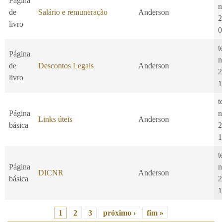
Página
n
de
Salário e remuneração
Anderson
2
livro
0
t
Página
n
de
Descontos Legais
Anderson
2
livro
1
t
Página
n
Links úteis
Anderson
básica
2
1
t
Página
n
DICNR
Anderson
básica
2
1
1
2
3
próximo ›
fim »