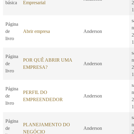
básica
Empresarial
2
1
s
Página
n
de
Abrir empresa
Anderson
2
livro
1
s
Página
POR QUÊ ABRIR UMA
n
de
Anderson
EMPRESA?
2
livro
1
s
Página
PERFIL DO
n
de
Anderson
EMPREENDEDOR
2
livro
1
s
Página
PLANEJAMENTO DO
n
de
Anderson
NEGÓCIO
2