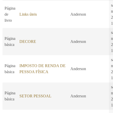
s
Página
n
de
Links úteis
Anderson
2
livro
1
s
Página
n
DECORE
Anderson
básica
2
1
s
Página
IMPOSTO DE RENDA DE
n
Anderson
básica
PESSOA FÍSICA
2
1
s
Página
n
SETOR PESSOAL
Anderson
básica
2
1