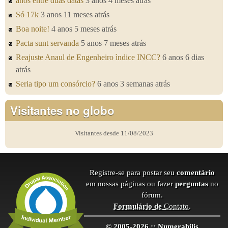
anos entre duas datas
3 anos 4 meses atrás
Só 17k
3 anos 11 meses atrás
Boa noite!
4 anos 5 meses atrás
Pacta sunt servanda
5 anos 7 meses atrás
Reajuste Anaul de Engenheiro ìndice INCC?
6 anos 6 dias
atrás
Seria tipo um consórcio?
6 anos 3 semanas atrás
Visitantes no globo
Visitantes desde 11/08/2023
Registre-se para postar seu
comentário
em nossas páginas ou fazer
perguntas
no
fórum.
Formulário de
Contato
.
© 2005-2026 :: Numerabilis