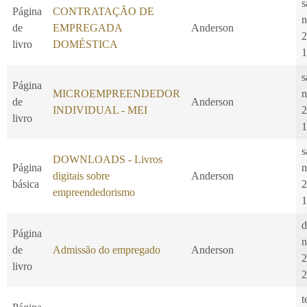
s
Página
CONTRATAÇÃO DE
n
de
EMPREGADA
Anderson
2
livro
DOMÉSTICA
1
s
Página
MICROEMPREENDEDOR
n
de
Anderson
INDIVIDUAL - MEI
2
livro
1
s
DOWNLOADS - Livros
Página
n
digitais sobre
Anderson
básica
2
empreendedorismo
1
d
Página
n
de
Admissão do empregado
Anderson
2
livro
2
t