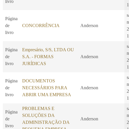
livro
1
s
Página
n
de
CONCORRÊNCIA
Anderson
2
livro
1
s
Página
Empresário, S/S, LTDA OU
n
de
S.A. - FORMAS
Anderson
2
livro
JURÍDICAS
1
s
Página
DOCUMENTOS
n
de
NECESSÁRIOS PARA
Anderson
2
livro
ABRIR UMA EMPRESA
1
PROBLEMAS E
s
Página
SOLUÇÕES DA
n
de
Anderson
ADMINISTRAÇÃO DA
2
livro