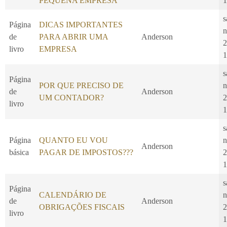
PEQUENA EMPRESA
1
s
Página
DICAS IMPORTANTES
n
de
PARA ABRIR UMA
Anderson
2
livro
EMPRESA
1
s
Página
POR QUE PRECISO DE
n
de
Anderson
UM CONTADOR?
2
livro
1
s
Página
QUANTO EU VOU
n
Anderson
básica
PAGAR DE IMPOSTOS???
2
1
s
Página
CALENDÁRIO DE
n
de
Anderson
OBRIGAÇÕES FISCAIS
2
livro
1