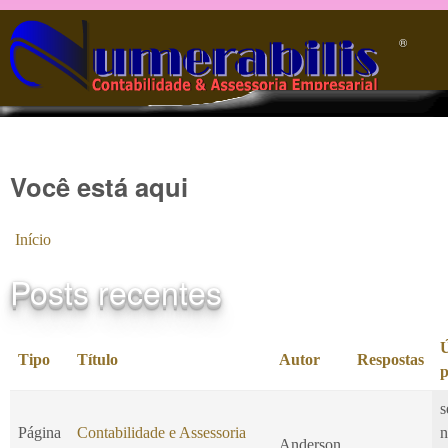
Pular para o conteúdo principal
®️
Você está aqui
Início
Posts recentes
Ú
Tipo
Título
Autor
Respostas
p
s
Página
Contabilidade e Assessoria
n
Anderson