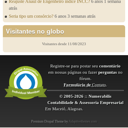
Reajuste Anaul de Engenheiro ìndice INCC?
6 anos 1 semana
atrás
Seria tipo um consórcio?
6 anos 3 semanas atrás
Visitantes no globo
Visitantes desde 11/08/2023
Registre-se para postar seu
comentário
em nossas páginas ou fazer
perguntas
no
fórum.
Formulário de
Contato
.
© 2005-2026 :: Numerabilis
Contabilidade & Assessoria Empresarial
Em Maceió, Alagoas.
Premium Drupal Theme by
Adaptivethemes.com