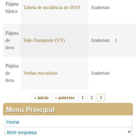
Página
Tabela de incidência do INSS
Anderson
básica
Página
de
Vale-Transporte (VT)
Anderson
1
livro
Página
de
Verbas rescisórias
Anderson
livro
« início
‹ anterior
1
2
3
Páginas
Menu Principal
Home
Abrir empresa