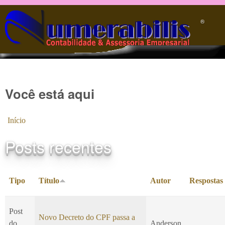
Pular para o conteúdo principal
®️
Você está aqui
Início
Posts recentes
Tipo
Título
Autor
Respostas
Post
Novo Decreto do CPF passa a
do
Anderson